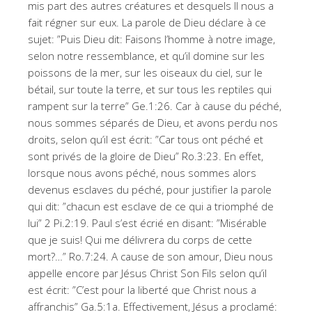
mis part des autres créatures et desquels Il nous a
fait régner sur eux. La parole de Dieu déclare à ce
sujet: ”Puis Dieu dit: Faisons l’homme à notre image,
selon notre ressemblance, et qu’il domine sur les
poissons de la mer, sur les oiseaux du ciel, sur le
bétail, sur toute la terre, et sur tous les reptiles qui
rampent sur la terre” Ge.1:26. Car à cause du péché,
nous sommes séparés de Dieu, et avons perdu nos
droits, selon qu’il est écrit: ”Car tous ont péché et
sont privés de la gloire de Dieu” Ro.3:23. En effet,
lorsque nous avons péché, nous sommes alors
devenus esclaves du péché, pour justifier la parole
qui dit: ”chacun est esclave de ce qui a triomphé de
lui” 2 Pi.2:19. Paul s’est écrié en disant: ”Misérable
que je suis! Qui me délivrera du corps de cette
mort?…” Ro.7:24. A cause de son amour, Dieu nous
appelle encore par Jésus Christ Son Fils selon qu’il
est écrit: ”C’est pour la liberté que Christ nous a
affranchis” Ga.5:1a. Effectivement, Jésus a proclamé: