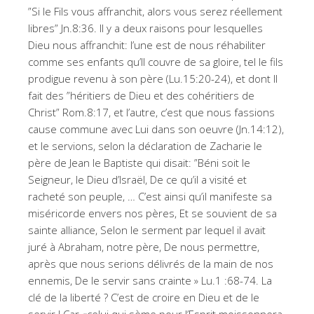
”Si le Fils vous affranchit, alors vous serez réellement
libres” Jn.8:36. Il y a deux raisons pour lesquelles
Dieu nous affranchit: l’une est de nous réhabiliter
comme ses enfants qu’Il couvre de sa gloire, tel le fils
prodigue revenu à son père (Lu.15:20-24), et dont Il
fait des ”héritiers de Dieu et des cohéritiers de
Christ” Rom.8:17, et l’autre, c’est que nous fassions
cause commune avec Lui dans son oeuvre (Jn.14:12),
et le servions, selon la déclaration de Zacharie le
père de Jean le Baptiste qui disait: ”Béni soit le
Seigneur, le Dieu d’Israël, De ce qu’il a visité et
racheté son peuple, … C’est ainsi qu’il manifeste sa
miséricorde envers nos pères, Et se souvient de sa
sainte alliance, Selon le serment par lequel il avait
juré à Abraham, notre père, De nous permettre,
après que nous serions délivrés de la main de nos
ennemis, De le servir sans crainte » Lu.1 :68-74. La
clé de la liberté ? C’est de croire en Dieu et de le