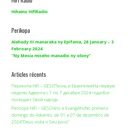
HiFi Radio
Hihaino HifiRadio
Perikopa
Alahady III manaraka ny Epifania, 28 Janoary – 3
Febroary 2024
“Ny Mesia miseho manadio ny olony”
Articles récents
Перикопа HiFi – GESCПеснь и ЕвангелиеНа первую
неделю Адвента с 1 по 7 декабря 2024 года«Бог
посещает Свой народ»
Perícope HiFi – GESCHino e EvangelhoNo primeiro
domingo do Advento, de 01 a 07 de dezembro de
2024“Deus visita o Seu povo”