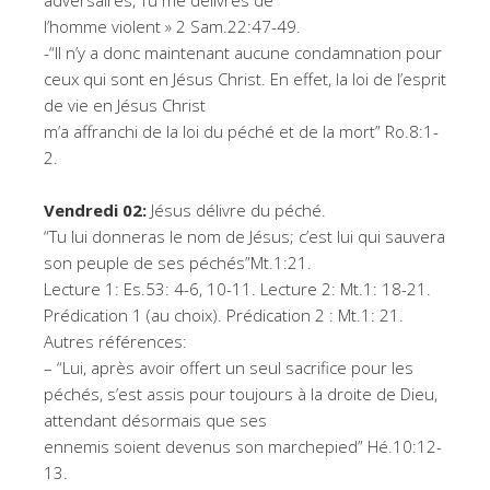
adversaires, Tu me délivres de
l’homme violent » 2 Sam.22:47-49.
-“Il n’y a donc maintenant aucune condamnation pour
ceux qui sont en Jésus Christ. En effet, la loi de l’esprit
de vie en Jésus Christ
m’a affranchi de la loi du péché et de la mort” Ro.8:1-
2.
Vendredi 02:
Jésus délivre du péché.
“Tu lui donneras le nom de Jésus; c’est lui qui sauvera
son peuple de ses péchés”Mt.1:21.
Lecture 1: Es.53: 4-6, 10-11. Lecture 2: Mt.1: 18-21.
Prédication 1 (au choix). Prédication 2 : Mt.1: 21.
Autres références:
– “Lui, après avoir offert un seul sacrifice pour les
péchés, s’est assis pour toujours à la droite de Dieu,
attendant désormais que ses
ennemis soient devenus son marchepied” Hé.10:12-
13.