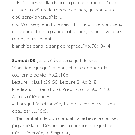
– “Et l’un des vieillards prit la parole et me dit: Ceux
qui sont revêtus de robes blanches, qui sont-ils, et
d’où sont-ils venus? Je lui
dis: Mon seigneur, tu le sais. Et il me dit: Ce sont ceux
qui viennent de la grande tribulation; ils ont lavé leurs
robes, et ils les ont
blanchies dans le sang de l’agneau”Ap.76:13-14.
Samedi 03:
Jésus élève ceux qu’Il délivre.
“Sois fidèle jusqu’à la mort, et je te donnerai la
couronne de vie” Ap.2 :10b.
Lecture 1: Lu.1 :39-56. Lecture 2: Ap.2 :8-11.
Prédication 1 (au choix). Prédication 2: Ap.2 :10.
Autres références:
– “Lorsqu’il l’a retrouvée, il la met avec joie sur ses
épaules” Lu.15:5.
– “J’ai combattu le bon combat, j’ai achevé la course,
j’ai gardé la foi. Désormais la couronne de justice
m’est réservée; le Seigneur,