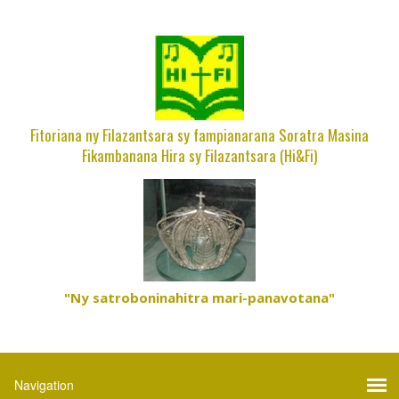
Fitoriana ny Filazantsara sy fampianarana Soratra Masina
Fikambanana Hira sy Filazantsara (Hi&Fi)
"Ny satroboninahitra mari-panavotana"