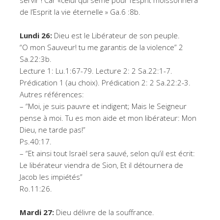
servir ! Car «celui qui sème pour l’Esprit moissonnera
de l’Esprit la vie éternelle » Ga.6 :8b.
Lundi 26:
Dieu est le Libérateur de son peuple.
“O mon Sauveur! tu me garantis de la violence” 2
Sa.22:3b.
Lecture 1: Lu.1:67-79. Lecture 2: 2 Sa.22:1-7.
Prédication 1 (au choix). Prédication 2: 2 Sa.22:2-3.
Autres références:
– “Moi, je suis pauvre et indigent; Mais le Seigneur
pense à moi. Tu es mon aide et mon libérateur: Mon
Dieu, ne tarde pas!”
Ps.40:17.
– “Et ainsi tout Israël sera sauvé, selon qu’il est écrit:
Le libérateur viendra de Sion, Et il détournera de
Jacob les impiétés”
Ro.11:26.
Mardi 27:
Dieu délivre de la souffrance.