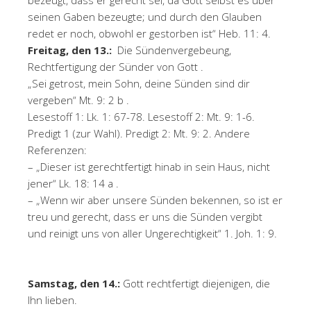
bezeugt, dass er gerecht sei, da Gott selbst es über
seinen Gaben bezeugte; und durch den Glauben
redet er noch, obwohl er gestorben ist“ Heb. 11: 4.
Freitag, den 13.:
Die Sündenvergebeung,
Rechtfertigung der Sünder von Gott .
„Sei getrost, mein Sohn, deine Sünden sind dir
vergeben“ Mt. 9: 2 b .
Lesestoff 1: Lk. 1: 67-78. Lesestoff 2: Mt. 9: 1-6.
Predigt 1 (zur Wahl). Predigt 2: Mt. 9: 2. Andere
Referenzen:
– „Dieser ist gerechtfertigt hinab in sein Haus, nicht
jener“ Lk. 18: 14 a .
– „Wenn wir aber unsere Sünden bekennen, so ist er
treu und gerecht, dass er uns die Sünden vergibt
und reinigt uns von aller Ungerechtigkeit“ 1. Joh. 1: 9.
Samstag, den 14.:
Gott rechtfertigt diejenigen, die
Ihn lieben.