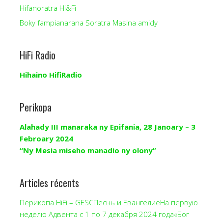
Hifanoratra Hi&Fi
Boky fampianarana Soratra Masina amidy
HiFi Radio
Hihaino HifiRadio
Perikopa
Alahady III manaraka ny Epifania, 28 Janoary – 3
Febroary 2024
“Ny Mesia miseho manadio ny olony”
Articles récents
Перикопа HiFi – GESCПеснь и ЕвангелиеНа первую
неделю Адвента с 1 по 7 декабря 2024 года«Бог