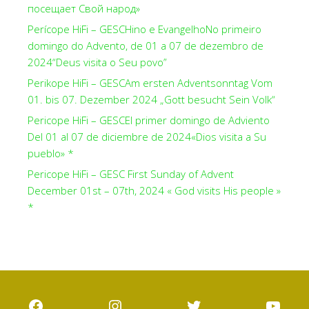
посещает Свой народ»
Perícope HiFi – GESCHino e EvangelhoNo primeiro
domingo do Advento, de 01 a 07 de dezembro de
2024“Deus visita o Seu povo”
Perikope HiFi – GESCAm ersten Adventsonntag Vom
01. bis 07. Dezember 2024 „Gott besucht Sein Volk“
Pericope HiFi – GESCEl primer domingo de Adviento
Del 01 al 07 de diciembre de 2024«Dios visita a Su
pueblo» *
Pericope HiFi – GESC First Sunday of Advent
December 01st – 07th, 2024 « God visits His people »
*
Facebook
Instagram
Twitter
YouT