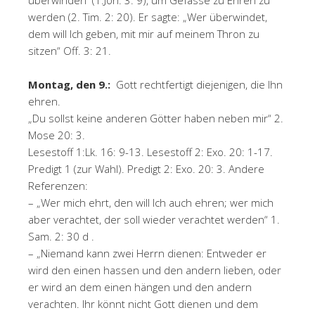
überwinden (1.Joh. 3: 9), um Gefässe zu Ehren zu
werden (2. Tim. 2: 20). Er sagte: „Wer überwindet,
dem will Ich geben, mit mir auf meinem Thron zu
sitzen“ Off. 3: 21.
Montag, den 9.:
Gott rechtfertigt diejenigen, die Ihn
ehren.
„Du sollst keine anderen Götter haben neben mir“ 2.
Mose 20: 3.
Lesestoff 1:Lk. 16: 9-13. Lesestoff 2: Exo. 20: 1-17.
Predigt 1 (zur Wahl). Predigt 2: Exo. 20: 3. Andere
Referenzen:
– „Wer mich ehrt, den will Ich auch ehren; wer mich
aber verachtet, der soll wieder verachtet werden“ 1.
Sam. 2: 30 d .
– „Niemand kann zwei Herrn dienen: Entweder er
wird den einen hassen und den andern lieben, oder
er wird an dem einen hängen und den andern
verachten. Ihr könnt nicht Gott dienen und dem