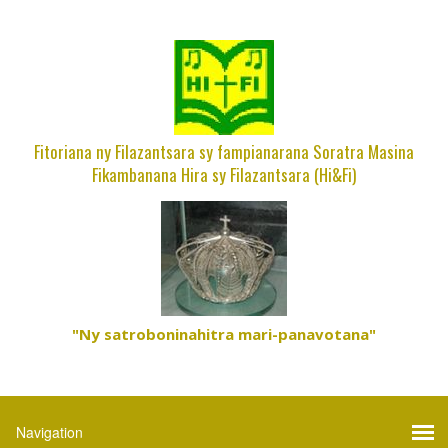
Fitoriana ny Filazantsara sy fampianarana Soratra Masina
Fikambanana Hira sy Filazantsara (Hi&Fi)
"Ny satroboninahitra mari-panavotana"