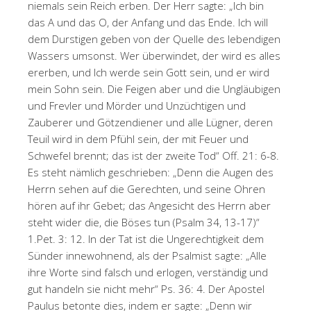
niemals sein Reich erben. Der Herr sagte: „Ich bin
das A und das O, der Anfang und das Ende. Ich will
dem Durstigen geben von der Quelle des lebendigen
Wassers umsonst. Wer überwindet, der wird es alles
ererben, und Ich werde sein Gott sein, und er wird
mein Sohn sein. Die Feigen aber und die Ungläubigen
und Frevler und Mörder und Unzüchtigen und
Zauberer und Götzendiener und alle Lügner, deren
Teuil wird in dem Pfühl sein, der mit Feuer und
Schwefel brennt; das ist der zweite Tod“ Off. 21: 6-8.
Es steht nämlich geschrieben: „Denn die Augen des
Herrn sehen auf die Gerechten, und seine Ohren
hören auf ihr Gebet; das Angesicht des Herrn aber
steht wider die, die Böses tun (Psalm 34, 13-17)“
1.Pet. 3: 12. In der Tat ist die Ungerechtigkeit dem
Sünder innewohnend, als der Psalmist sagte: „Alle
ihre Worte sind falsch und erlogen, verständig und
gut handeln sie nicht mehr“ Ps. 36: 4. Der Apostel
Paulus betonte dies, indem er sagte: „Denn wir