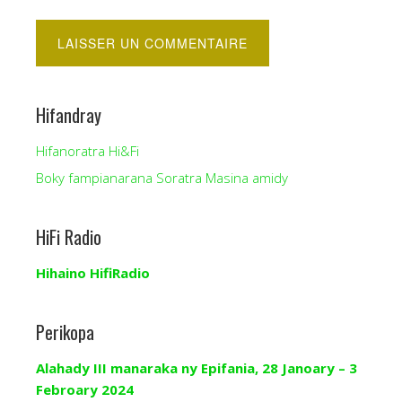
Hifandray
Hifanoratra Hi&Fi
Boky fampianarana Soratra Masina amidy
HiFi Radio
Hihaino HifiRadio
Perikopa
Alahady III manaraka ny Epifania, 28 Janoary – 3
Febroary 2024