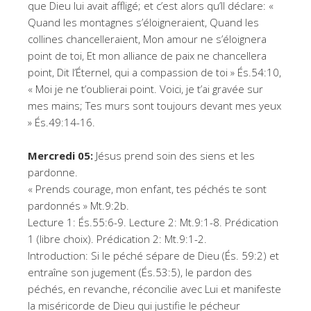
que Dieu lui avait affligé; et c’est alors qu’Il déclare: «
Quand les montagnes s’éloigneraient, Quand les
collines chancelleraient, Mon amour ne s’éloignera
point de toi, Et mon alliance de paix ne chancellera
point, Dit l’Éternel, qui a compassion de toi » És.54:10,
« Moi je ne t’oublierai point. Voici, je t’ai gravée sur
mes mains; Tes murs sont toujours devant mes yeux
» És.49:14-16.
Mercredi 05:
Jésus prend soin des siens et les
pardonne.
« Prends courage, mon enfant, tes péchés te sont
pardonnés » Mt.9:2b.
Lecture 1: És.55:6-9. Lecture 2: Mt.9:1-8. Prédication
1 (libre choix). Prédication 2: Mt.9:1-2.
Introduction: Si le péché sépare de Dieu (És. 59:2) et
entraîne son jugement (És.53:5), le pardon des
péchés, en revanche, réconcilie avec Lui et manifeste
la miséricorde de Dieu qui justifie le pécheur