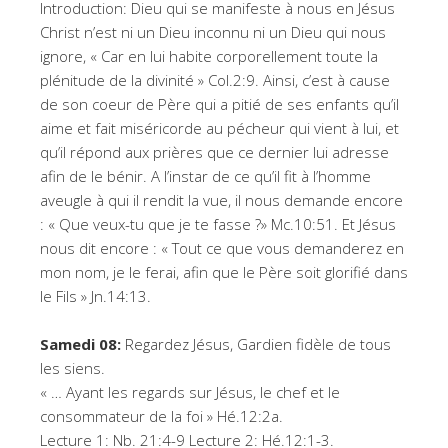
Introduction: Dieu qui se manifeste à nous en Jésus
Christ n’est ni un Dieu inconnu ni un Dieu qui nous
ignore, « Car en lui habite corporellement toute la
plénitude de la divinité » Col.2:9. Ainsi, c’est à cause
de son coeur de Père qui a pitié de ses enfants qu’il
aime et fait miséricorde au pécheur qui vient à lui, et
qu’il répond aux prières que ce dernier lui adresse
afin de le bénir. A l’instar de ce qu’il fit à l’homme
aveugle à qui il rendit la vue, il nous demande encore
: « Que veux-tu que je te fasse ?» Mc.10:51. Et Jésus
nous dit encore : « Tout ce que vous demanderez en
mon nom, je le ferai, afin que le Père soit glorifié dans
le Fils » Jn.14:13.
Samedi 08:
Regardez Jésus, Gardien fidèle de tous
les siens.
« … Ayant les regards sur Jésus, le chef et le
consommateur de la foi » Hé.12:2a.
Lecture 1: Nb. 21:4-9 Lecture 2: Hé.12:1-3.