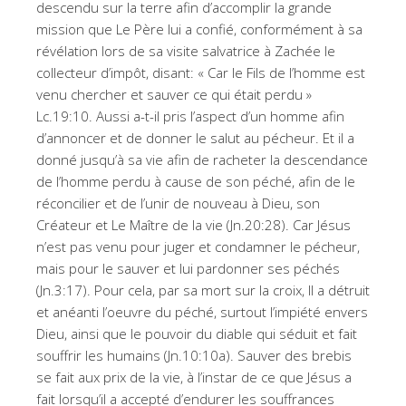
descendu sur la terre afin d’accomplir la grande
mission que Le Père lui a confié, conformément à sa
révélation lors de sa visite salvatrice à Zachée le
collecteur d’impôt, disant: « Car le Fils de l’homme est
venu chercher et sauver ce qui était perdu »
Lc.19:10. Aussi a-t-il pris l’aspect d’un homme afin
d’annoncer et de donner le salut au pécheur. Et il a
donné jusqu’à sa vie afin de racheter la descendance
de l’homme perdu à cause de son péché, afin de le
réconcilier et de l’unir de nouveau à Dieu, son
Créateur et Le Maître de la vie (Jn.20:28). Car Jésus
n’est pas venu pour juger et condamner le pécheur,
mais pour le sauver et lui pardonner ses péchés
(Jn.3:17). Pour cela, par sa mort sur la croix, Il a détruit
et anéanti l’oeuvre du péché, surtout l’impiété envers
Dieu, ainsi que le pouvoir du diable qui séduit et fait
souffrir les humains (Jn.10:10a). Sauver des brebis
se fait aux prix de la vie, à l’instar de ce que Jésus a
fait lorsqu’il a accepté d’endurer les souffrances