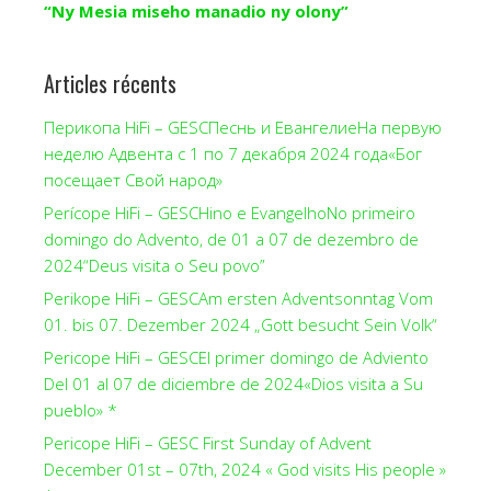
“Ny Mesia miseho manadio ny olony”
Articles récents
Перикопа HiFi – GESCПеснь и ЕвангелиеНа первую
неделю Адвента с 1 по 7 декабря 2024 года«Бог
посещает Свой народ»
Perícope HiFi – GESCHino e EvangelhoNo primeiro
domingo do Advento, de 01 a 07 de dezembro de
2024“Deus visita o Seu povo”
Perikope HiFi – GESCAm ersten Adventsonntag Vom
01. bis 07. Dezember 2024 „Gott besucht Sein Volk“
Pericope HiFi – GESCEl primer domingo de Adviento
Del 01 al 07 de diciembre de 2024«Dios visita a Su
pueblo» *
Pericope HiFi – GESC First Sunday of Advent
December 01st – 07th, 2024 « God visits His people »