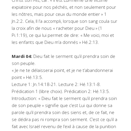
Christ son Fils, car: « Il est Lui-même une victime
expiatoire pour nos péchés, et non seulement pour
les nôtres, mais pour ceux du monde entier » 1
Jn.2:2. Cela, Il l’a accompli, lorsque son sang coula sur
la croix afin de nous « racheter pour Dieu » (1
Pi.1:19), ce qui lui permet de dire: « Me voici, moi et
les enfants que Dieu m’a donnés » Hé.2:13.
Mardi 04:
Dieu fait le serment qu’il prendra soin de
son peuple.
« Je ne te délaisserai point, et je ne t’abandonnerai
point » Hé.13:5.
Lecture 1: Jn.14:18-21. Lecture 2: Hé.13:1-8.
Prédication 1 (libre choix). Prédication 2: Hé.13:5.
Introduction: « Dieu fait le serment qu’il prendra soin
de son peuple » signifie que c’est Lui qui donne sa
parole qu’il prendra soin des siens et, de ce fait, ne
se dédira pas ni rompra son serment. C’est ce qu’il a
fait avec Israël revenu de l’exil à cause de la punition