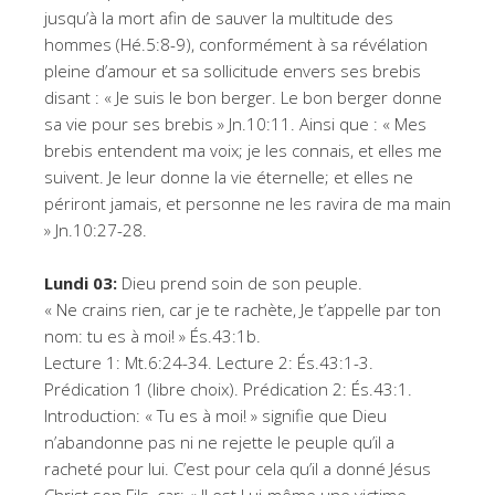
jusqu’à la mort afin de sauver la multitude des
hommes (Hé.5:8-9), conformément à sa révélation
pleine d’amour et sa sollicitude envers ses brebis
disant : « Je suis le bon berger. Le bon berger donne
sa vie pour ses brebis » Jn.10:11. Ainsi que : « Mes
brebis entendent ma voix; je les connais, et elles me
suivent. Je leur donne la vie éternelle; et elles ne
périront jamais, et personne ne les ravira de ma main
» Jn.10:27-28.
Lundi 03:
Dieu prend soin de son peuple.
« Ne crains rien, car je te rachète, Je t’appelle par ton
nom: tu es à moi! » És.43:1b.
Lecture 1: Mt.6:24-34. Lecture 2: És.43:1-3.
Prédication 1 (libre choix). Prédication 2: És.43:1.
Introduction: « Tu es à moi! » signifie que Dieu
n’abandonne pas ni ne rejette le peuple qu’il a
racheté pour lui. C’est pour cela qu’il a donné Jésus