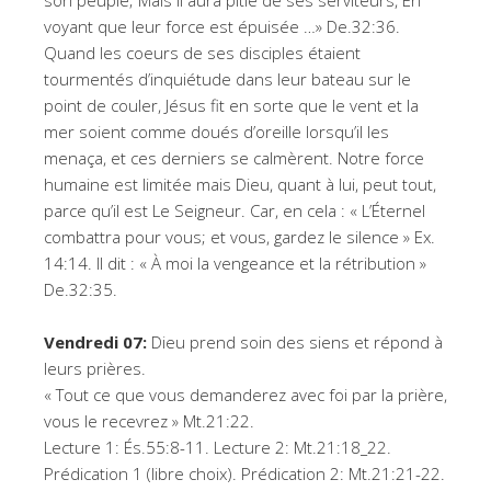
son peuple; Mais il aura pitié de ses serviteurs, En
voyant que leur force est épuisée …» De.32:36.
Quand les coeurs de ses disciples étaient
tourmentés d’inquiétude dans leur bateau sur le
point de couler, Jésus fit en sorte que le vent et la
mer soient comme doués d’oreille lorsqu’il les
menaça, et ces derniers se calmèrent. Notre force
humaine est limitée mais Dieu, quant à lui, peut tout,
parce qu’il est Le Seigneur. Car, en cela : « L’Éternel
combattra pour vous; et vous, gardez le silence » Ex.
14:14. Il dit : « À moi la vengeance et la rétribution »
De.32:35.
Vendredi 07:
Dieu prend soin des siens et répond à
leurs prières.
« Tout ce que vous demanderez avec foi par la prière,
vous le recevrez » Mt.21:22.
Lecture 1: És.55:8-11. Lecture 2: Mt.21:18_22.
Prédication 1 (libre choix). Prédication 2: Mt.21:21-22.