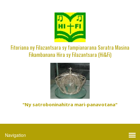
Fitoriana ny Filazantsara sy fampianarana Soratra Masina
Fikambanana Hira sy Filazantsara (Hi&Fi)
"Ny satroboninahitra mari-panavotana"