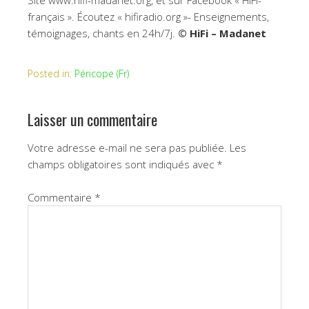
Site www.hifi-madanet.org, et sur Facebook « HiFi-
français ». Écoutez « hifiradio.org »- Enseignements,
témoignages, chants en 24h/7j.
© HiFi – Madanet
Posted in:
Péricope (Fr)
Laisser un commentaire
Votre adresse e-mail ne sera pas publiée.
Les
champs obligatoires sont indiqués avec
*
Commentaire
*