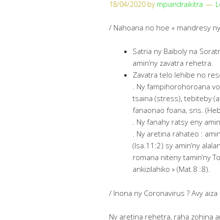
18/04/2020
by
mpiandraikitra
L
/ Nahoana no hoe « mandresy ny 
Satria ny Baiboly na Sorat
amin’ny zavatra rehetra.
Zavatra telo lehibe no res
. Ny fampihorohoroana vok
tsaina (stress), tebiteby (a
fanaonao foana, sns. (Heb
. Ny fanahy ratsy eny amin’
. Ny aretina rahateo : ami
(Isa.11:2) sy amin’ny alala
romana niteny tamin’ny To
ankizilahiko » (Mat.8 :8).
/ Inona ny Coronavirus ? Avy aiza 
Ny aretina rehetra, raha zohina a