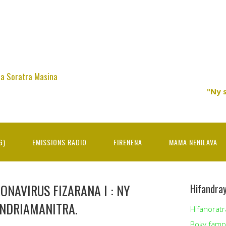
na Soratra Masina
"Ny 
G)
EMISSIONS RADIO
FIRENENA
MAMA NENILAVA
ONAVIRUS FIZARANA I : NY
Hifandra
ANDRIAMANITRA.
Hifanoratr
Boky famp