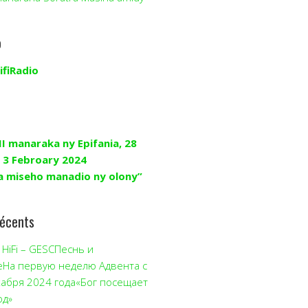
o
ifiRadio
II manaraka ny Epifania, 28
 3 Febroary 2024
a miseho manadio ny olony”
récents
HiFi – GESCПеснь и
еНа первую неделю Адвента с
кабря 2024 года«Бог посещает
од»