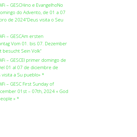
HiFi – GESCHino e EvangelhoNo
domingo do Advento, de 01 a 07
ro de 2024“Deus visita o Seu
HiFi – GESCAm ersten
ntag Vom 01. bis 07. Dezember
t besucht Sein Volk“
HiFi – GESCEl primer domingo de
el 01 al 07 de diciembre de
visita a Su pueblo» *
iFi – GESC First Sunday of
cember 01st – 07th, 2024 « God
people » *