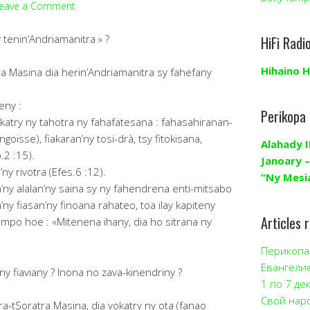
eave a Comment
tenin’Andriamanitra » ?
HiFi Radi
Hihaino H
ra Masina dia herin’Andriamanitra sy fahefany
eny :
Perikopa
atry ny tahotra ny fahafatesana : fahasahiranan-
ngoisse), fiakaran’ny tosi-drà, tsy fitokisana,
Alahady I
.2 :15).
Janoary –
ny rivotra (Efes.6 :12).
“Ny Mesi
n’ny alalan’ny saina sy ny fahendrena enti-mitsabo
n’ny fiasan’ny finoana rahateo, toa ilay kapiteny
Articles 
mpo hoe : «Mitenena ihany, dia ho sitrana ny
Перикопа 
Евангели
ny fiaviany ? Inona no zava-kinendriny ?
1 по 7 де
Свой нар
ra-tSoratra Masina, dia vokatry ny ota (fanao