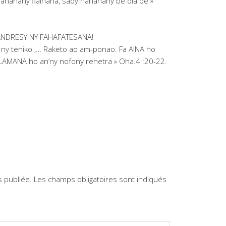
hananany fiainana, sady hananany be dia be »
ANDRESY NY FAHAFATESANA!
ny teniko ,… Raketo ao am-ponao. Fa AINA ho
LAMANA ho an’ny nofony rehetra » Oha.4 :20-22.
 publiée.
Les champs obligatoires sont indiqués