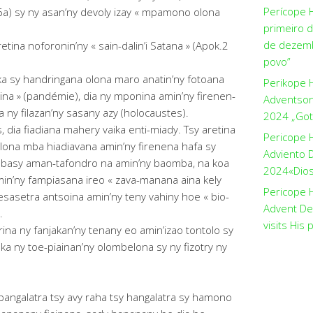
Perícope 
56a) sy ny asan’ny devoly izay « mpamono olona
primeiro 
de dezemb
etina noforonin’ny « sain-dalin’i Satana » (Apok.2
povo”
aka sy handringana olona maro anatin’ny fotoana
Perikope 
etina » (pandémie), dia ny mponina amin’ny firenen-
Adventson
a ny filazan’ny sasany azy (holocaustes).
2024 „Got
 dia fiadiana mahery vaika enti-miady. Tsy aretina
Pericope 
 olona mba hiadiavana amin’ny firenena hafa sy
Adviento D
 basy aman-tafondro na amin’ny baomba, na koa
2024«Dios 
min’ny fampiasana ireo « zava-manana aina kely
Pericope H
sesasetra antsoina amin’ny teny vahiny hoe « bio-
Advent De
.
visits His 
ina ny fanjakan’ny tenany eo amin’izao tontolo sy
 ny toe-piainan’ny olombelona sy ny fizotry ny
mpangalatra tsy avy raha tsy hangalatra sy hamono