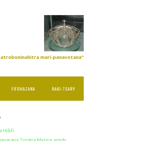
satroboninahitra mari-panavotana"
FIFOHAZANA
RAKI-TSARY
y
a Hi&Fi
ianarana Soratra Masina amidy