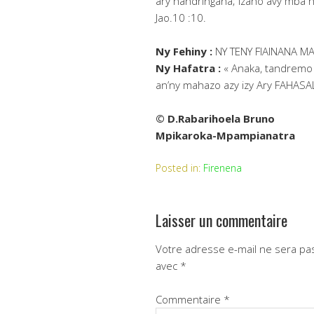
ary handringana; Izaho avy mba 
Jao.10 :10.
Ny Fehiny :
NY TENY FIAINANA M
Ny Hafatra :
« Anaka, tandremo 
an’ny mahazo azy izy Ary FAHASA
© D.Rabarihoela Bruno
Mpikaroka-Mpampianatra
Posted in:
Firenena
Laisser un commentaire
Votre adresse e-mail ne sera pas
avec
*
Commentaire
*