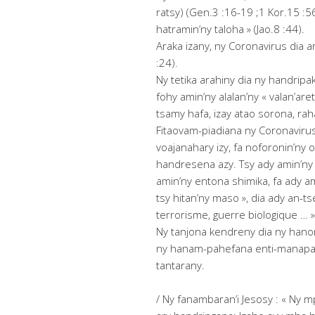
ratsy) (Gen.3 :16-19 ;1 Kor.15 :
hatramin’ny taloha » (Jao.8 :44).
Araka izany, ny Coronavirus dia ar
:24).
Ny tetika arahiny dia ny handrip
fohy amin’ny alalan’ny « valan’ar
tsamy hafa, izay atao sorona, rah
Fitaovam-piadiana ny Coronavirus,
voajanahary izy, fa noforonin’ny
handresena azy. Tsy ady amin’ny
amin’ny entona shimika, fa ady a
tsy hitan’ny maso », dia ady an-t
terrorisme, guerre biologique … »
Ny tanjona kendreny dia ny hanor
ny hanam-pahefana enti-manapaka
tantarany.
/ Ny fanambaran’i Jesosy : « Ny 