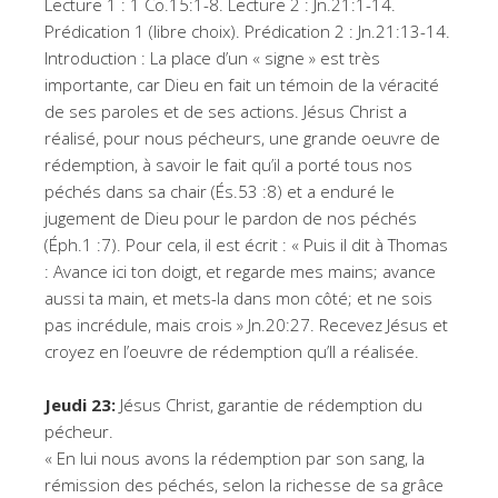
Lecture 1 : 1 Co.15:1-8. Lecture 2 : Jn.21:1-14.
Prédication 1 (libre choix). Prédication 2 : Jn.21:13-14.
Introduction : La place d’un « signe » est très
importante, car Dieu en fait un témoin de la véracité
de ses paroles et de ses actions. Jésus Christ a
réalisé, pour nous pécheurs, une grande oeuvre de
rédemption, à savoir le fait qu’il a porté tous nos
péchés dans sa chair (És.53 :8) et a enduré le
jugement de Dieu pour le pardon de nos péchés
(Éph.1 :7). Pour cela, il est écrit : « Puis il dit à Thomas
: Avance ici ton doigt, et regarde mes mains; avance
aussi ta main, et mets-la dans mon côté; et ne sois
pas incrédule, mais crois » Jn.20:27. Recevez Jésus et
croyez en l’oeuvre de rédemption qu’Il a réalisée.
Jeudi 23:
Jésus Christ, garantie de rédemption du
pécheur.
« En lui nous avons la rédemption par son sang, la
rémission des péchés, selon la richesse de sa grâce