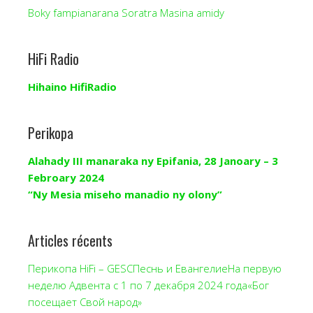
Boky fampianarana Soratra Masina amidy
HiFi Radio
Hihaino HifiRadio
Perikopa
Alahady III manaraka ny Epifania, 28 Janoary – 3
Febroary 2024
“Ny Mesia miseho manadio ny olony”
Articles récents
Перикопа HiFi – GESCПеснь и ЕвангелиеНа первую
неделю Адвента с 1 по 7 декабря 2024 года«Бог
посещает Свой народ»