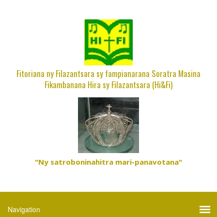
Fitoriana ny Filazantsara sy fampianarana Soratra Masina
Fikambanana Hira sy Filazantsara (Hi&Fi)
"Ny satroboninahitra mari-panavotana"