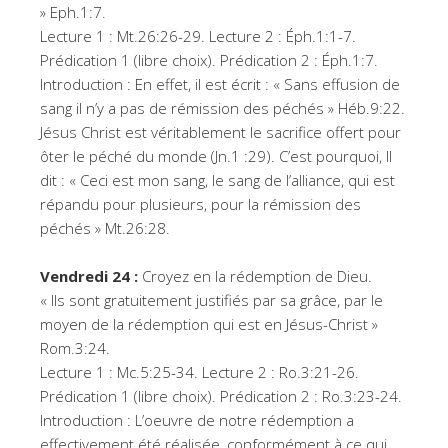
» Eph.1:7.
Lecture 1 : Mt.26:26-29. Lecture 2 : Éph.1:1-7.
Prédication 1 (libre choix). Prédication 2 : Éph.1:7.
Introduction : En effet, il est écrit : « Sans effusion de
sang il n’y a pas de rémission des péchés » Héb.9:22.
Jésus Christ est véritablement le sacrifice offert pour
ôter le péché du monde (Jn.1 :29). C’est pourquoi, Il
dit : « Ceci est mon sang, le sang de l’alliance, qui est
répandu pour plusieurs, pour la rémission des
péchés » Mt.26:28.
Vendredi 24 :
Croyez en la rédemption de Dieu.
« Ils sont gratuitement justifiés par sa grâce, par le
moyen de la rédemption qui est en Jésus-Christ »
Rom.3:24.
Lecture 1 : Mc.5:25-34. Lecture 2 : Ro.3:21-26.
Prédication 1 (libre choix). Prédication 2 : Ro.3:23-24.
Introduction : L’oeuvre de notre rédemption a
effectivement été réalisée, conformément à ce qui