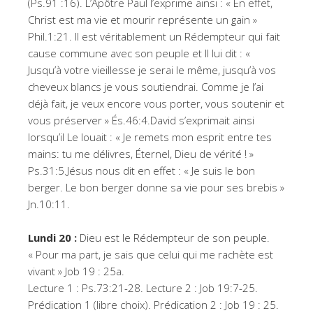
(Ps.91 :16). L’Apôtre Paul l’exprime ainsi : « En effet,
Christ est ma vie et mourir représente un gain »
Phil.1:21. Il est véritablement un Rédempteur qui fait
cause commune avec son peuple et Il lui dit : «
Jusqu’à votre vieillesse je serai le même, jusqu’à vos
cheveux blancs je vous soutiendrai. Comme je l’ai
déjà fait, je veux encore vous porter, vous soutenir et
vous préserver » És.46:4.David s’exprimait ainsi
lorsqu’il Le louait : « Je remets mon esprit entre tes
mains: tu me délivres, Éternel, Dieu de vérité ! »
Ps.31:5.Jésus nous dit en effet : « Je suis le bon
berger. Le bon berger donne sa vie pour ses brebis »
Jn.10:11.
Lundi 20 :
Dieu est le Rédempteur de son peuple.
« Pour ma part, je sais que celui qui me rachète est
vivant » Job 19 : 25a.
Lecture 1 : Ps.73:21-28. Lecture 2 : Job 19:7-25.
Prédication 1 (libre choix). Prédication 2 : Job 19 : 25.