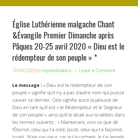
Église Luthérienne malgache Chant
&Évangile Premier Dimanche après
Pâques 20-25 avril 2020 « Dieu est le
rédempteur de son peuple » *
20/04/2020
by
mpiandraikitra
Leave a Comment
Le message :
« Dieu est le rédempteur de son
peuple » signifie qu’il n’y a pas d’autre nom qui puisse
sauver ce dernier. Cela signifie aussi la jalousie de
Dieu en tant qu’Il est « le Rédempteur et le Seigneur
de son peuple », ainsi qu’Il le disait aux Israélites dans
les termes suivants : « Maintenant, voici ce que dit
l’Éternel, celui qui t’a créé, Jacob, celui qui t’a façonné,
Israël : N’aie pas peur, car je t’ai racheté. Je t’ai appelé