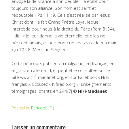
envoyé la délivrance à son peuple, Il a établi pour
toujours son alliance; Son nom est saint et
redoutable » Ps.111:9. Cela s’est réalisé par Jésus
Christ dont il a fait Grand Prêtre Loyal, lequel
intercède pour nous à la droite du Père (Rom.8 :34).
Il dit : « Je leur donne la vie éternelle; et elles ne
périront jamais, et personne ne les ravira de ma main
» Jn.10:28. Merci au Seigneur !
Cette péricope, publiée en malgache, en français, en
anglais, en allemand, et peut être consultée sur le
Site www.hifi-madanet.org, et sur Facebook « Hi-Fi-
français ». Écoutez « hifiradio.org »- Enseignements,
témoignages, chants en 24h/7j
© HiFi-Madanet
Posted in:
Péricope (Fr)
Laisser un commentaire