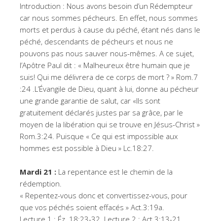
Introduction : Nous avons besoin d’un Rédempteur
car nous sommes pécheurs. En effet, nous sommes
morts et perdus à cause du péché, étant nés dans le
péché, descendants de pécheurs et nous ne
pouvons pas nous sauver nous-mêmes. A ce sujet,
l’Apôtre Paul dit : « Malheureux être humain que je
suis! Qui me délivrera de ce corps de mort ? » Rom.7
:24 .L’Évangile de Dieu, quant à lui, donne au pécheur
une grande garantie de salut, car «Ils sont
gratuitement déclarés justes par sa grâce, par le
moyen de la libération qui se trouve en Jésus-Christ »
Rom.3:24. Puisque « Ce qui est impossible aux
hommes est possible à Dieu » Lc.18:27.
Mardi 21 :
La repentance est le chemin de la
rédemption.
« Repentez-vous donc et convertissez-vous, pour
que vos péchés soient effacés » Act.3:19a.
Lecture 1 : Éz. 18:23-32. Lecture 2 : Act.3:13-21.