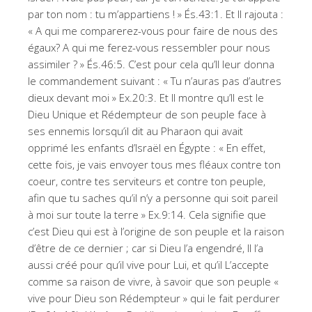
par ton nom : tu m’appartiens ! » És.43:1. Et Il rajouta :
« A qui me comparerez-vous pour faire de nous des
égaux? A qui me ferez-vous ressembler pour nous
assimiler ? » És.46:5. C’est pour cela qu’Il leur donna
le commandement suivant : « Tu n’auras pas d’autres
dieux devant moi » Ex.20:3. Et Il montre qu’Il est le
Dieu Unique et Rédempteur de son peuple face à
ses ennemis lorsqu’il dit au Pharaon qui avait
opprimé les enfants d’Israël en Égypte : « En effet,
cette fois, je vais envoyer tous mes fléaux contre ton
coeur, contre tes serviteurs et contre ton peuple,
afin que tu saches qu’il n’y a personne qui soit pareil
à moi sur toute la terre » Ex.9:14. Cela signifie que
c’est Dieu qui est à l’origine de son peuple et la raison
d’être de ce dernier ; car si Dieu l’a engendré, Il l’a
aussi créé pour qu’il vive pour Lui, et qu’il L’accepte
comme sa raison de vivre, à savoir que son peuple «
vive pour Dieu son Rédempteur » qui le fait perdurer