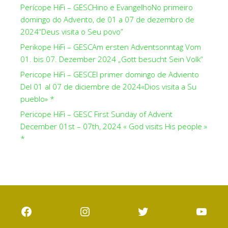
Perícope HiFi – GESCHino e EvangelhoNo primeiro
domingo do Advento, de 01 a 07 de dezembro de
2024“Deus visita o Seu povo”
Perikope HiFi – GESCAm ersten Adventsonntag Vom
01. bis 07. Dezember 2024 „Gott besucht Sein Volk“
Pericope HiFi – GESCEl primer domingo de Adviento
Del 01 al 07 de diciembre de 2024«Dios visita a Su
pueblo» *
Pericope HiFi – GESC First Sunday of Advent
December 01st – 07th, 2024 « God visits His people »
*
Facebook
Instagram
Twitter
YouT