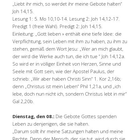
„Liebt ihr mich, so werdet ihr meine Gebote halten“
Joh 14,15.
Lesung 1: 5. Mo 10,10-14. Lesung 2: Joh 14,12-17.
Predigt 1 (freie Wahl). Predigt 2: Joh 14,15.
Einleitung: „Gott lieben » enthält eine tiefe Idee: die
Verpflichtung, sein Leben mit ihm zu haben, zu ihm zu
stehen, gemäß dem Wort Jesu: „Wer an mich glaubt,
der wird die Werke auch tun, die ich tue “ Joh 14,12a.
So wird er in völliger Einheit von Herzen, Sinne und
Seele mit Gott sein, wie der Apostel Paulus, der
schrieb: „Wir aber haben Christi Sinn“ 1. Kor 2,16b;
denn „Christus ist mein Leben“ Phil 1,21a, und „ich
lebe, doch nun nicht ich, sondern Christus lebt in mir“
Gal 2,20b.
Dienstag, den 08.:
Die Gebote Gottes spenden
Leben zu denjenigen, die sie halten.
„Darum sollt ihr meine Satzungen halten und meine
Rechte. Denn der Mensch, der sie tut, wird durch sie