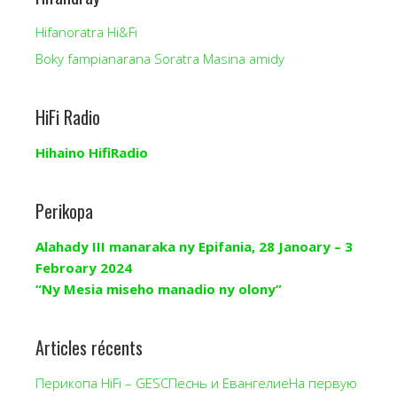
Hifanoratra Hi&Fi
Boky fampianarana Soratra Masina amidy
HiFi Radio
Hihaino HifiRadio
Perikopa
Alahady III manaraka ny Epifania, 28 Janoary – 3
Febroary 2024
“Ny Mesia miseho manadio ny olony”
Articles récents
Перикопа HiFi – GESCПеснь и ЕвангелиеНа первую