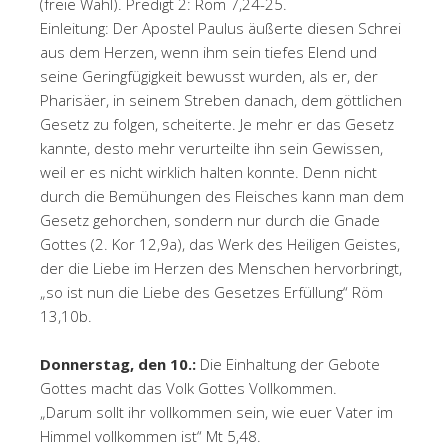
(freie Wahl). Predigt 2: Röm 7,24-25.
Einleitung: Der Apostel Paulus äußerte diesen Schrei
aus dem Herzen, wenn ihm sein tiefes Elend und
seine Geringfügigkeit bewusst wurden, als er, der
Pharisäer, in seinem Streben danach, dem göttlichen
Gesetz zu folgen, scheiterte. Je mehr er das Gesetz
kannte, desto mehr verurteilte ihn sein Gewissen,
weil er es nicht wirklich halten konnte. Denn nicht
durch die Bemühungen des Fleisches kann man dem
Gesetz gehorchen, sondern nur durch die Gnade
Gottes (2. Kor 12,9a), das Werk des Heiligen Geistes,
der die Liebe im Herzen des Menschen hervorbringt,
„so ist nun die Liebe des Gesetzes Erfüllung“ Röm
13,10b.
Donnerstag, den 10.:
Die Einhaltung der Gebote
Gottes macht das Volk Gottes Vollkommen.
„Darum sollt ihr vollkommen sein, wie euer Vater im
Himmel vollkommen ist“ Mt 5,48.