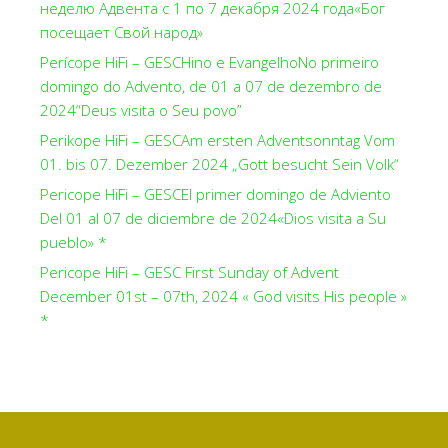
неделю Адвента с 1 по 7 декабря 2024 года«Бог
посещает Свой народ»
Perícope HiFi – GESCHino e EvangelhoNo primeiro
domingo do Advento, de 01 a 07 de dezembro de
2024“Deus visita o Seu povo”
Perikope HiFi – GESCAm ersten Adventsonntag Vom
01. bis 07. Dezember 2024 „Gott besucht Sein Volk“
Pericope HiFi – GESCEl primer domingo de Adviento
Del 01 al 07 de diciembre de 2024«Dios visita a Su
pueblo» *
Pericope HiFi – GESC First Sunday of Advent
December 01st – 07th, 2024 « God visits His people »
*