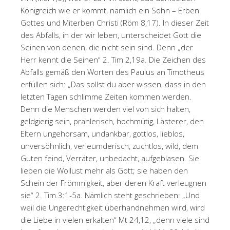
Königreich wie er kommt, nämlich ein Sohn – Erben
Gottes und Miterben Christi (Röm 8,17). In dieser Zeit
des Abfalls, in der wir leben, unterscheidet Gott die
Seinen von denen, die nicht sein sind. Denn „der
Herr kennt die Seinen“ 2. Tim 2,19a. Die Zeichen des
Abfalls gemäß den Worten des Paulus an Timotheus
erfüllen sich: „Das sollst du aber wissen, dass in den
letzten Tagen schlimme Zeiten kommen werden.
Denn die Menschen werden viel von sich halten,
geldgierig sein, prahlerisch, hochmütig, Lästerer, den
Eltern ungehorsam, undankbar, gottlos, lieblos,
unversöhnlich, verleumderisch, zuchtlos, wild, dem
Guten feind, Verräter, unbedacht, aufgeblasen. Sie
lieben die Wollust mehr als Gott; sie haben den
Schein der Frömmigkeit, aber deren Kraft verleugnen
sie“ 2. Tim.3:1-5a. Nämlich steht geschrieben: „Und
weil die Ungerechtigkeit überhandnehmen wird, wird
die Liebe in vielen erkalten“ Mt 24,12, „denn viele sind