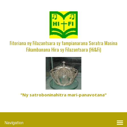
Fitoriana ny Filazantsara sy fampianarana Soratra Masina
Fikambanana Hira sy Filazantsara (Hi&Fi)
"Ny satroboninahitra mari-panavotana"