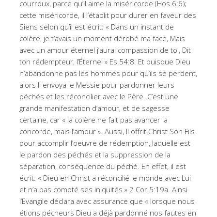
courroux, parce qu’Il aime la miséricorde (Hos.6:6);
cette miséricorde, il l’établit pour durer en faveur des
Siens selon qu’il est écrit: « Dans un instant de
colère, je t’avais un moment dérobé ma face, Mais
avec un amour éternel j’aurai compassion de toi, Dit
ton rédempteur, l’Éternel » Es.54:8. Et puisque Dieu
n’abandonne pas les hommes pour qu’ils se perdent,
alors Il envoya le Messie pour pardonner leurs
péchés et les réconcilier avec le Père. C’est une
grande manifestation d’amour, et de sagesse
certaine, car « la colère ne fait pas avancer la
concorde, mais l’amour ». Aussi, Il offrit Christ Son Fils
pour accomplir l’oeuvre de rédemption, laquelle est
le pardon des péchés et la suppression de la
séparation, conséquence du péché. En effet, il est
écrit: « Dieu en Christ a réconcilié le monde avec Lui
et n’a pas compté ses iniquités » 2 Cor.5:19a. Ainsi
l’Evangile déclara avec assurance que « lorsque nous
étions pécheurs Dieu a déjà pardonné nos fautes en