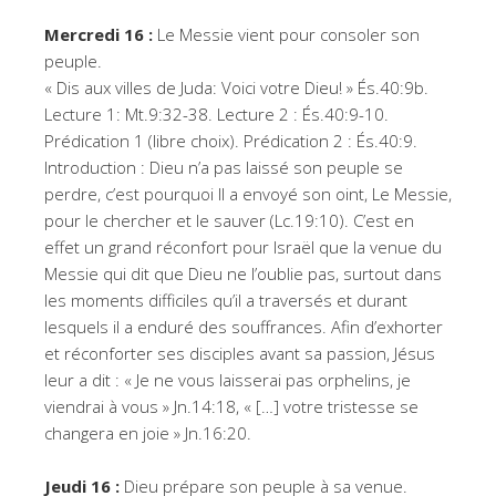
Mercredi 16 :
Le Messie vient pour consoler son
peuple.
« Dis aux villes de Juda: Voici votre Dieu! » És.40:9b.
Lecture 1: Mt.9:32-38. Lecture 2 : És.40:9-10.
Prédication 1 (libre choix). Prédication 2 : És.40:9.
Introduction : Dieu n’a pas laissé son peuple se
perdre, c’est pourquoi Il a envoyé son oint, Le Messie,
pour le chercher et le sauver (Lc.19:10). C’est en
effet un grand réconfort pour Israël que la venue du
Messie qui dit que Dieu ne l’oublie pas, surtout dans
les moments difficiles qu’il a traversés et durant
lesquels il a enduré des souffrances. Afin d’exhorter
et réconforter ses disciples avant sa passion, Jésus
leur a dit : « Je ne vous laisserai pas orphelins, je
viendrai à vous » Jn.14:18, « […] votre tristesse se
changera en joie » Jn.16:20.
Jeudi 16 :
Dieu prépare son peuple à sa venue.