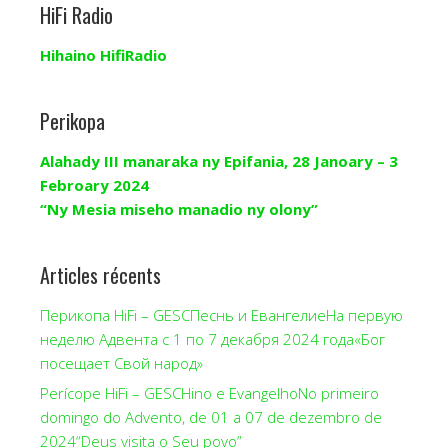
HiFi Radio
Hihaino HifiRadio
Perikopa
Alahady III manaraka ny Epifania, 28 Janoary – 3
Febroary 2024
“Ny Mesia miseho manadio ny olony”
Articles récents
Перикопа HiFi – GESCПеснь и ЕвангелиеНа первую
неделю Адвента с 1 по 7 декабря 2024 года«Бог
посещает Свой народ»
Perícope HiFi – GESCHino e EvangelhoNo primeiro
domingo do Advento, de 01 a 07 de dezembro de
2024“Deus visita o Seu povo”