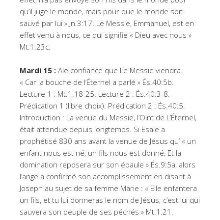
qu’il juge le monde, mais pour que le monde soit
sauvé par lui » Jn.3:17. Le Messie, Emmanuel, est en
effet venu à nous, ce qui signifie « Dieu avec nous »
Mt.1:23c.
Mardi 15 :
Aie confiance que Le Messie viendra.
« Car la bouche de l’Éternel a parlé » És.40:5b.
Lecture 1 : Mt.1:18-25. Lecture 2 : És.40:3-8.
Prédication 1 (libre choix). Prédication 2 : És.40:5.
Introduction : La venue du Messie, l’Oint de L’Éternel,
était attendue depuis longtemps. Si Esaïe a
prophétisé 830 ans avant la venue de Jésus qu’ « un
enfant nous est né, un fils nous est donné, Et la
domination reposera sur son épaule » És.9:5a, alors
l’ange a confirmé son accomplissement en disant à
Joseph au sujet de sa femme Marie : « Elle enfantera
un fils, et tu lui donneras le nom de Jésus; c’est lui qui
sauvera son peuple de ses péchés » Mt.1:21.