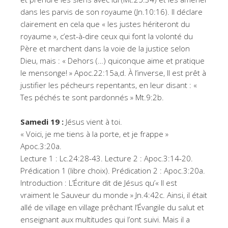
dans les parvis de son royaume (Jn.10:16). Il déclare
clairement en cela que « les justes hériteront du
royaume », c’est-à-dire ceux qui font la volonté du
Père et marchent dans la voie de la justice selon
Dieu, mais : « Dehors (…) quiconque aime et pratique
le mensonge! » Apoc.22:15a,d. À l’inverse, Il est prêt à
justifier les pécheurs repentants, en leur disant : «
Tes péchés te sont pardonnés » Mt.9:2b.
Samedi 19 :
Jésus vient à toi.
« Voici, je me tiens à la porte, et je frappe »
Apoc.3:20a.
Lecture 1 : Lc.24:28-43. Lecture 2 : Apoc.3:14-20.
Prédication 1 (libre choix). Prédication 2 : Apoc.3:20a.
Introduction : L’Écriture dit de Jésus qu’« Il est
vraiment le Sauveur du monde » Jn.4:42c. Ainsi, il était
allé de village en village prêchant l’Évangile du salut et
enseignant aux multitudes qui l’ont suivi. Mais il a