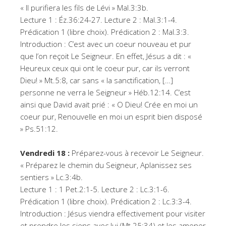
« Il purifiera les fils de Lévi » Mal.3:3b.
Lecture 1 : Éz.36:24-27. Lecture 2 : Mal.3:1-4.
Prédication 1 (libre choix). Prédication 2 : Mal.3:3.
Introduction : C’est avec un coeur nouveau et pur
que l’on reçoit Le Seigneur. En effet, Jésus a dit : «
Heureux ceux qui ont le coeur pur, car ils verront
Dieu! » Mt.5:8, car sans « la sanctification, […]
personne ne verra le Seigneur » Héb.12:14. C’est
ainsi que David avait prié : « O Dieu! Crée en moi un
coeur pur, Renouvelle en moi un esprit bien disposé
» Ps.51:12.
Vendredi 18 :
Préparez-vous à recevoir Le Seigneur.
« Préparez le chemin du Seigneur, Aplanissez ses
sentiers » Lc.3:4b.
Lecture 1 : 1 Pet.2:1-5. Lecture 2 : Lc.3:1-6.
Prédication 1 (libre choix). Prédication 2 : Lc.3:3-4.
Introduction : Jésus viendra effectivement pour visiter
et prendre les siens avec lui (Mt.25:34) et les amener