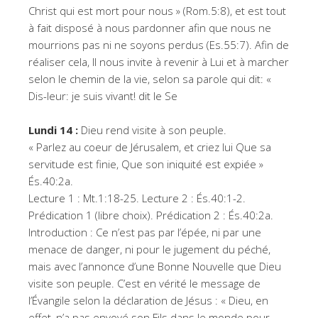
Christ qui est mort pour nous » (Rom.5:8), et est tout
à fait disposé à nous pardonner afin que nous ne
mourrions pas ni ne soyons perdus (Es.55:7). Afin de
réaliser cela, Il nous invite à revenir à Lui et à marcher
selon le chemin de la vie, selon sa parole qui dit: «
Dis-leur: je suis vivant! dit le Se
Lundi 14 :
Dieu rend visite à son peuple.
« Parlez au coeur de Jérusalem, et criez lui Que sa
servitude est finie, Que son iniquité est expiée »
És.40:2a.
Lecture 1 : Mt.1:18-25. Lecture 2 : És.40:1-2.
Prédication 1 (libre choix). Prédication 2 : És.40:2a.
Introduction : Ce n’est pas par l’épée, ni par une
menace de danger, ni pour le jugement du péché,
mais avec l’annonce d’une Bonne Nouvelle que Dieu
visite son peuple. C’est en vérité le message de
l’Évangile selon la déclaration de Jésus : « Dieu, en
effet, n’a pas envoyé son Fils dans le monde pour