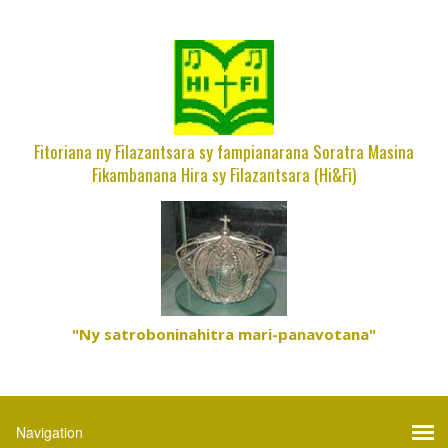
Fitoriana ny Filazantsara sy fampianarana Soratra Masina
Fikambanana Hira sy Filazantsara (Hi&Fi)
"Ny satroboninahitra mari-panavotana"