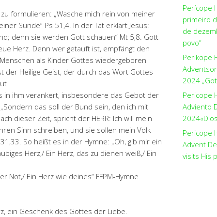
Perícope 
 zu formulieren: „Wasche mich rein von meiner
primeiro 
iner Sünde“ Ps 51,4. In der Tat erklärt Jesus:
de dezemb
sind; denn sie werden Gott schauen“ Mt 5,8. Gott
povo”
ue Herz. Denn wer getauft ist, empfängt den
Perikope 
ie Menschen als Kinder Gottes wiedergeboren
Adventson
st der Heilige Geist, der durch das Wort Gottes
2024 „Got
ut
 in ihm verankert, insbesondere das Gebot der
Pericope 
 „Sondern das soll der Bund sein, den ich mit
Adviento D
ach dieser Zeit, spricht der HERR: Ich will mein
2024«Dios 
ihren Sinn schreiben, und sie sollen mein Volk
Pericope H
er 31,33. So heißt es in der Hymne: „Oh, gib mir ein
Advent De
äubiges Herz,/ Ein Herz, das zu dienen weiß,/ Ein
visits His 
 der Not,/ Ein Herz wie deines“ FFPM-Hymne
z, ein Geschenk des Gottes der Liebe.