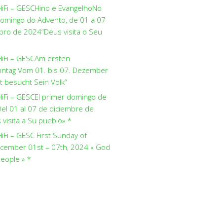
HiFi – GESCHino e EvangelhoNo
domingo do Advento, de 01 a 07
ro de 2024“Deus visita o Seu
HiFi – GESCAm ersten
ntag Vom 01. bis 07. Dezember
t besucht Sein Volk“
HiFi – GESCEl primer domingo de
el 01 al 07 de diciembre de
visita a Su pueblo» *
iFi – GESC First Sunday of
cember 01st – 07th, 2024 « God
people » *