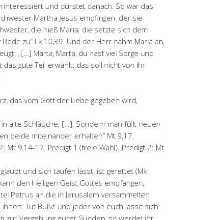
en interessiert und dürstet danach. So war das
 Schwester Martha Jesus empfingen, der sie
hwester, die hieß Maria; die setzte sich dem
 Rede zu“ Lk 10,39. Und der Herr nahm Maria an,
ugt: „[…] Marta, Marta, du hast viel Sorge und
 das gute Teil erwählt; das soll nicht von ihr
.
z, das vom Gott der Liebe gegeben wird,
 in alte Schläuche; […]. Sondern man füllt neuen
en beide miteinander erhalten“ Mt 9,17.
 Mt 9,14-17. Predigt 1 (freie Wahl). Predigt 2: Mt
glaubt und sich taufen lässt, ist gerettet (Mk
d kann den Heiligen Geist Gottes empfangen,
el Petrus an die in Jerusalem versammelten
u ihnen: Tut Buße und jeder von euch lasse sich
ti zur Vergebung eurer Sünden, so werdet ihr