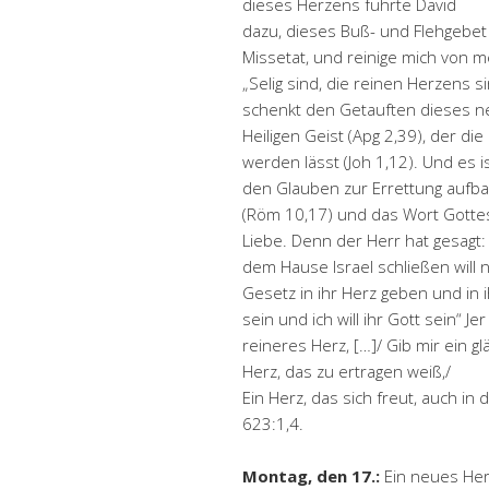
dieses Herzens führte David
dazu, dieses Buß- und Flehgebet
Missetat, und reinige mich von me
„Selig sind, die reinen Herzens 
schenkt den Getauften dieses ne
Heiligen Geist (Apg 2,39), der d
werden lässt (Joh 1,12). Und es i
den Glauben zur Errettung aufba
(Röm 10,17) und das Wort Gottes
Liebe. Denn der Herr hat gesagt:
dem Hause Israel schließen will n
Gesetz in ihr Herz geben und in 
sein und ich will ihr Gott sein“ J
reineres Herz, […]/ Gib mir ein gl
Herz, das zu ertragen weiß,/
Ein Herz, das sich freut, auch in
623:1,4.
Montag, den 17.:
Ein neues Her