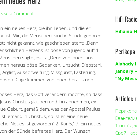
ein neues Herz“ *
eave a Comment
HiFi Radi
n ein neues Herz, die ihn lieben, und die er
Hihaino H
Liebe ist. Wir, die Menschen, sind in Sünde geboren
t nicht gekannt, wie geschrieben steht: „Denn
Perikopa
nschlichen Herzens ist böse von Jugend auf“ 1.
Menschen sagte Jesus: „Denn von innen, aus
Alahady I
en heraus böse Gedanken, Unzucht, Diebstahl,
Janoary –
 Arglist, Ausschweifung, Missgunst, Lästerung,
“Ny Mesi
e bösen Dinge kommen von innen heraus und
r böses Herz, das Gott verändern möchte, so dass
Articles 
n Jesus Christus glauben und ihn annehmen, ein
eue Geburt, gemäß dem, was der Apostel Paulus
Перикопа 
 „Ist jemand in Christus, so ist er eine neue
Евангели
siehe, Neues ist geworden“ 2. Kor 5,17. Ein neues
1 по 7 де
in von der Sünde befreites Herz. Der Wunsch
Свой нар