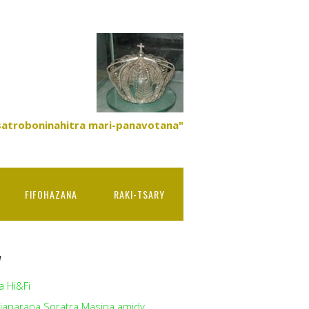
satroboninahitra mari-panavotana"
FIFOHAZANA
RAKI-TSARY
y
a Hi&Fi
ianarana Soratra Masina amidy