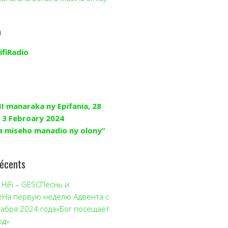
o
ifiRadio
II manaraka ny Epifania, 28
 3 Febroary 2024
a miseho manadio ny olony”
récents
HiFi – GESCПеснь и
еНа первую неделю Адвента с
кабря 2024 года«Бог посещает
од»