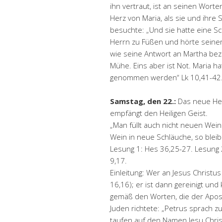
ihn vertraut, ist an seinen Wort
Herz von Maria, als sie und ihre
besuchte: „Und sie hatte eine Sc
Herrn zu Füßen und hörte seiner
wie seine Antwort an Martha beze
Mühe. Eins aber ist Not. Maria hat
genommen werden“ Lk 10,41-42
Samstag, den 22.:
Das neue Her
empfängt den Heiligen Geist.
„Man füllt auch nicht neuen Wein
Wein in neue Schläuche, so bleib
Lesung 1: Hes 36,25-27. Lesung 2:
9,17.
Einleitung: Wer an Jesus Christus 
16,16); er ist dann gereinigt un
gemäß den Worten, die der Apost
Juden richtete: „Petrus sprach z
taufen auf den Namen Jesu Chris