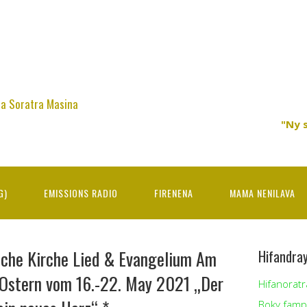
na Soratra Masina
"Ny 
G)
EMISSIONS RADIO
FIRENENA
MAMA NENILAVA
che Kirche Lied & Evangelium Am
Hifandra
Ostern vom 16.-22. May 2021 „Der
Hifanoratr
Boky famp