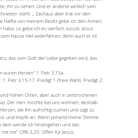
te, ihn zu sehen. Und er änderte wirklich sein
hrieben steht: „ Zachäus aber trat vor den
die Hälfte von meinem Besitz gebe ich den Armen,
habe, so gebe ich es vierfach zurück. Jesus
esem Hause Heil widerfahren, denn auch er ist
rz, das vom Gott der Liebe gegeben wird, das
in euren Herzen“ 1. Petr 3,15a.
1. Petr 3,15-17. Predigt 1 (freie Wahl). Predigt 2:
en und hohen Orten, aber auch in zerbrochenen
5a). Der Herr möchte bei uns wohnen, deshalb
 Herzen, die Ihn aufrichtig suchen und sagt zu
r Tür und klopfe an. Wenn jemand meine Stimme
zu dem werde ich hineingehen und das
mit mir“ Offb 3,20. Offen für Jesus,