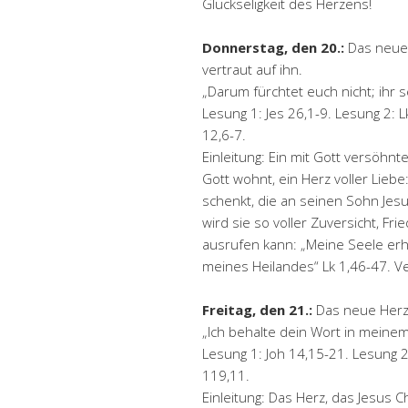
Glückseligkeit des Herzens!
Donnerstag, den 20.:
Das neue 
vertraut auf ihn.
„Darum fürchtet euch nicht; ihr s
Lesung 1: Jes 26,1-9. Lesung 2: Lk
12,6-7.
Einleitung: Ein mit Gott versöhnt
Gott wohnt, ein Herz voller Liebe
schenkt, die an seinen Sohn Jes
wird sie so voller Zuversicht, Fr
ausrufen kann: „Meine Seele erh
meines Heilandes“ Lk 1,46-47. Ve
Freitag, den 21.:
Das neue Herz,
„Ich behalte dein Wort in meine
Lesung 1: Joh 14,15-21. Lesung 2:
119,11.
Einleitung: Das Herz, das Jesus 