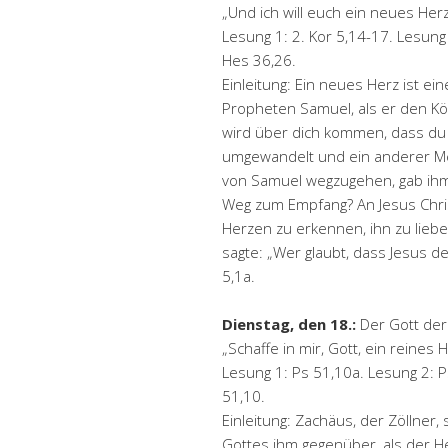
„Und ich will euch ein neues Her
Lesung 1: 2. Kor 5,14-17. Lesung 
Hes 36,26.
Einleitung: Ein neues Herz ist 
Propheten Samuel, als er den Kö
wird über dich kommen, dass du m
umgewandelt und ein anderer Me
von Samuel wegzugehen, gab ihm 
Weg zum Empfang? An Jesus Chris
Herzen zu erkennen, ihn zu lieb
sagte: „Wer glaubt, dass Jesus der
5,1a.
Dienstag, den 18.:
Der Gott der
„Schaffe in mir, Gott, ein reines 
Lesung 1: Ps 51,10a. Lesung 2: Ps
51,10.
Einleitung: Zachäus, der Zöllner,
Gottes ihm gegenüber, als der H