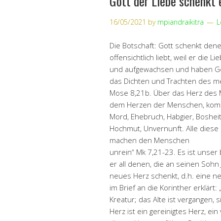
Gott der Liebe schenkt 
16/05/2021
by
mpiandraikitra
L
Die Botschaft: Gott schenkt dene
offensichtlich liebt, weil er die 
und aufgewachsen und haben Got
das Dichten und Trachten des me
Mose 8,21b. Über das Herz des 
dem Herzen der Menschen, komm
Mord, Ehebruch, Habgier, Bosheit,
Hochmut, Unvernunft. Alle dies
machen den Menschen
unrein“ Mk 7,21-23. Es ist unse
er all denen, die an seinen Soh
neues Herz schenkt, d.h. eine n
im Brief an die Korinther erklärt:
Kreatur; das Alte ist vergangen, 
Herz ist ein gereinigtes Herz, e