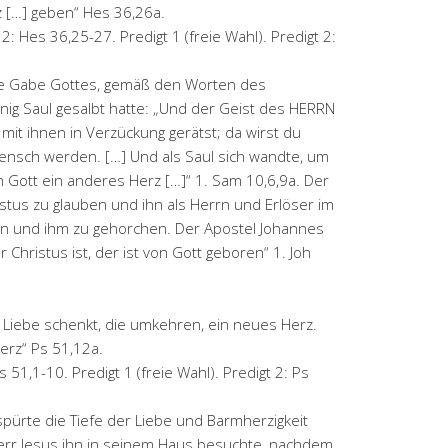
z […] geben“ Hes 36,26a.
2: Hes 36,25-27. Predigt 1 (freie Wahl). Predigt 2:
eine Gabe Gottes, gemäß den Worten des
nig Saul gesalbt hatte: „Und der Geist des HERRN
it ihnen in Verzückung gerätst; da wirst du
nsch werden. […] Und als Saul sich wandte, um
Gott ein anderes Herz […]“ 1. Sam 10,6,9a. Der
tus zu glauben und ihn als Herrn und Erlöser im
en und ihm zu gehorchen. Der Apostel Johannes
 Christus ist, der ist von Gott geboren“ 1. Joh
 Liebe schenkt, die umkehren, ein neues Herz.
Herz“ Ps 51,12a.
 51,1-10. Predigt 1 (freie Wahl). Predigt 2: Ps
 spürte die Tiefe der Liebe und Barmherzigkeit
err Jesus ihn in seinem Haus besuchte, nachdem