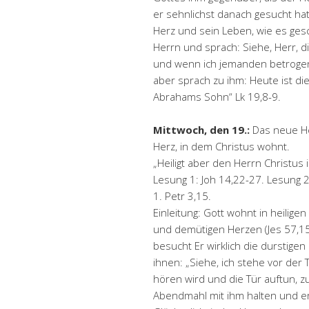
er sehnlichst danach gesucht hat
Herz und sein Leben, wie es gesc
Herrn und sprach: Siehe, Herr, 
und wenn ich jemanden betrogen 
aber sprach zu ihm: Heute ist di
Abrahams Sohn“ Lk 19,8-9.
Mittwoch, den 19.:
Das neue He
Herz, in dem Christus wohnt.
„Heiligt aber den Herrn Christus 
Lesung 1: Joh 14,22-27. Lesung 2: 
1. Petr 3,15.
Einleitung: Gott wohnt in heilig
und demütigen Herzen (Jes 57,1
besucht Er wirklich die durstigen
ihnen: „Siehe, ich stehe vor de
hören wird und die Tür auftun, 
Abendmahl mit ihm halten und er 