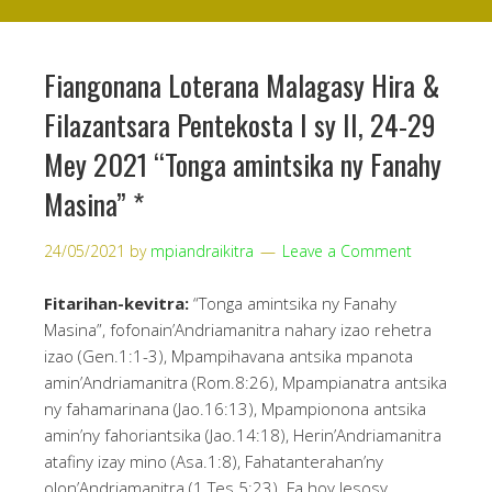
Fiangonana Loterana Malagasy Hira &
Filazantsara Pentekosta I sy II, 24-29
Mey 2021 “Tonga amintsika ny Fanahy
Masina” *
24/05/2021
by
mpiandraikitra
Leave a Comment
Fitarihan-kevitra:
“Tonga amintsika ny Fanahy
Masina”, fofonain’Andriamanitra nahary izao rehetra
izao (Gen.1:1-3), Mpampihavana antsika mpanota
amin’Andriamanitra (Rom.8:26), Mpampianatra antsika
ny fahamarinana (Jao.16:13), Mpampionona antsika
amin’ny fahoriantsika (Jao.14:18), Herin’Andriamanitra
atafiny izay mino (Asa.1:8), Fahatanterahan’ny
olon’Andriamanitra (1 Tes.5:23). Fa hoy Jesosy