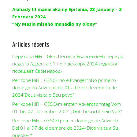
Alahady III manaraka ny Epifania, 28 Janoary – 3
Febroary 2024
“Ny Mesia miseho manadio ny olony”
Articles récents
Перикопа HiFi – GESCПеснь и ЕвангелиеНа первую
неделю Адвента с 1 по 7 декабря 2024 года«Бог
посещает Свой народ»
Perícope HiFi – GESCHino e EvangelhoNo primeiro
domingo do Advento, de 01 a 07 de dezembro de
2024“Deus visita o Seu povo”
Perikope HiFi – GESCAm ersten Adventsonntag Vom
01. bis 07. Dezember 2024 „Gott besucht Sein Volk“
Pericope HiFi – GESCEl primer domingo de Adviento
Del 01 al 07 de diciembre de 2024«Dios visita a Su
pueblo» *