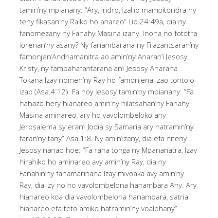
tamin’ny mpianany: “Ary, indro, Izaho mampitondra ny
teny fikasan’ny Raiko ho anareo” Lio.24:49a, dia ny
fanomezany ny Fanahy Masina izany. Inona no fototra
iorenan’ny asany? Ny fanambarana ny Filazantsaran’ny
famonjen’Andriamanitra ao amin’ny Anaran’i Jesosy
Kristy, ny fampahafantarana an’i Jesosy Anarana
Tokana Izay nomen’ny Ray ho famonjena izao tontolo
izao (Asa.4:12). Fa hoy Jesosy tamin’ny mpianany: “Fa
hahazo hery hianareo amin’ny hilatsahan’ny Fanahy
Masina aminareo, ary ho vavolombeloko any
Jerosalema sy eran’i Jodia sy Samaria ary hatramin’ny
faran’ny tany” Asa.1:8. Ny amin’izany, dia efa niteny
Jesosy nanao hoe: “Fa raha tonga ny Mpananatra, Izay
hirahiko ho aminareo avy amin’ny Ray, dia ny
Fanahin’ny fahamarinana Izay mivoaka avy amin’ny
Ray, dia Izy no ho vavolombelona hanambara Ahy. Ary
hianareo koa dia vavolombelona hanambara, satria
hianareo efa teto amiko hatramin’ny voalohany”