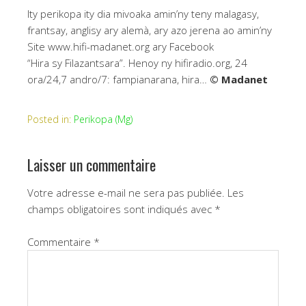
Ity perikopa ity dia mivoaka amin’ny teny malagasy,
frantsay, anglisy ary alemà, ary azo jerena ao amin’ny
Site www.hifi-madanet.org ary Facebook
“Hira sy Filazantsara”. Henoy ny hifiradio.org, 24
ora/24,7 andro/7: fampianarana, hira…
© Madanet
Posted in:
Perikopa (Mg)
Laisser un commentaire
Votre adresse e-mail ne sera pas publiée.
Les
champs obligatoires sont indiqués avec
*
Commentaire
*