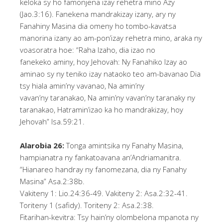
keloka sy ho famonjena izay rehetra mino Azy
(Jao.3:16). Fanekena mandrakizay izany, ary ny
Fanahiny Masina dia omeny ho tombo-kavatsa
manorina izany ao am-pon’izay rehetra mino, araka ny
voasoratra hoe: “Raha Izaho, dia izao no
fanekeko aminy, hoy Jehovah: Ny Fanahiko Izay ao
aminao sy ny teniko izay nataoko teo am-bavanao Dia
tsy hiala amin’ny vavanao, Na amin’ny
vavan’ny taranakao, Na amin’ny vavan’ny taranaky ny
taranakao, Hatramin’izao ka ho mandrakizay, hoy
Jehovah” Isa.59:21.
Alarobia 26:
Tonga amintsika ny Fanahy Masina,
hampianatra ny fankatoavana an’Andriamanitra.
“Hianareo handray ny fanomezana, dia ny Fanahy
Masina” Asa.2:38b.
Vakiteny 1: Lio.24:36-49. Vakiteny 2: Asa.2:32-41.
Toriteny 1 (safidy). Toriteny 2: Asa.2:38.
Fitarihan-kevitra: Tsy hain’ny olombelona mpanota ny