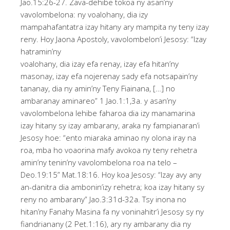
Jao.15:26-27. Zava-dehibe tokoa ny asan’ny
vavolombelona: ny voalohany, dia izy
mampahafantatra izay hitany ary mampita ny teny izay
reny. Hoy Jaona Apostoly, vavolombelon’i Jesosy: “Izay
hatramin’ny
voalohany, dia izay efa renay, izay efa hitan’ny
masonay, izay efa nojerenay sady efa notsapain’ny
tananay, dia ny amin’ny Teny Fiainana, […] no
ambaranay aminareo” 1 Jao.1:1,3a. y asan’ny
vavolombelona lehibe faharoa dia izy manamarina
izay hitany sy izay ambarany, araka ny fampianaran’i
Jesosy hoe: “ento miaraka aminao ny olona iray na
roa, mba ho voaorina mafy avokoa ny teny rehetra
amin’ny tenin’ny vavolombelona roa na telo –
Deo.19:15” Mat.18:16. Hoy koa Jesosy: “Izay avy any
an-danitra dia ambonin’izy rehetra; koa izay hitany sy
reny no ambarany” Jao.3:31d-32a. Tsy inona no
hitan’ny Fanahy Masina fa ny voninahitr’i Jesosy sy ny
fiandrianany (2 Pet.1:16), ary ny ambarany dia ny