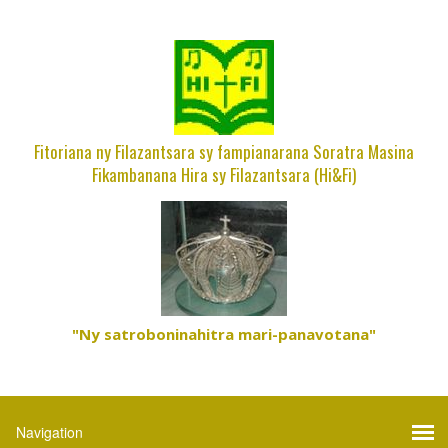
Fitoriana ny Filazantsara sy fampianarana Soratra Masina
Fikambanana Hira sy Filazantsara (Hi&Fi)
"Ny satroboninahitra mari-panavotana"