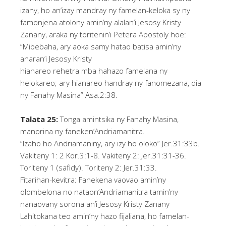
izany, ho an’izay mandray ny famelan-keloka sy ny
famonjena atolony amin’ny alalan’i Jesosy Kristy
Zanany, araka ny toritenin’i Petera Apostoly hoe:
“Mibebaha, ary aoka samy hatao batisa amin’ny
anaran’i Jesosy Kristy
hianareo rehetra mba hahazo famelana ny
helokareo; ary hianareo handray ny fanomezana, dia
ny Fanahy Masina” Asa.2:38.
Talata 25:
Tonga amintsika ny Fanahy Masina,
manorina ny faneken’Andriamanitra.
“Izaho ho Andriamaniny, ary izy ho oloko” Jer.31:33b.
Vakiteny 1: 2 Kor.3:1-8. Vakiteny 2: Jer.31:31-36.
Toriteny 1 (safidy). Toriteny 2: Jer.31:33.
Fitarihan-kevitra: Fanekena vaovao amin’ny
olombelona no nataon’Andriamanitra tamin’ny
nanaovany sorona an’i Jesosy Kristy Zanany
Lahitokana teo amin’ny hazo fijaliana, ho famelan-