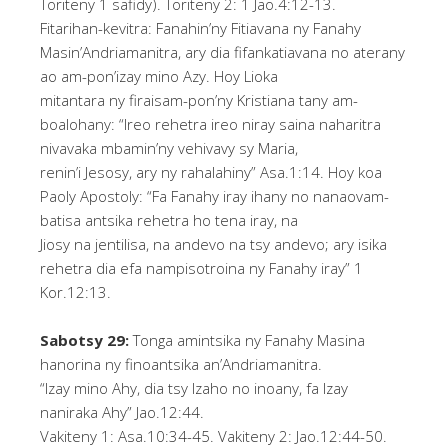
Toriteny 1 safidy). Toriteny 2: 1 Jao.4:12-13.
Fitarihan-kevitra: Fanahin’ny Fitiavana ny Fanahy
Masin’Andriamanitra, ary dia fifankatiavana no aterany
ao am-pon’izay mino Azy. Hoy Lioka
mitantara ny firaisam-pon’ny Kristiana tany am-
boalohany: “Ireo rehetra ireo niray saina naharitra
nivavaka mbamin’ny vehivavy sy Maria,
renin’i Jesosy, ary ny rahalahiny” Asa.1:14. Hoy koa
Paoly Apostoly: “Fa Fanahy iray ihany no nanaovam-
batisa antsika rehetra ho tena iray, na
Jiosy na jentilisa, na andevo na tsy andevo; ary isika
rehetra dia efa nampisotroina ny Fanahy iray” 1
Kor.12:13.
Sabotsy 29:
Tonga amintsika ny Fanahy Masina
hanorina ny finoantsika an’Andriamanitra.
“Izay mino Ahy, dia tsy Izaho no inoany, fa Izay
naniraka Ahy” Jao.12:44.
Vakiteny 1: Asa.10:34-45. Vakiteny 2: Jao.12:44-50.