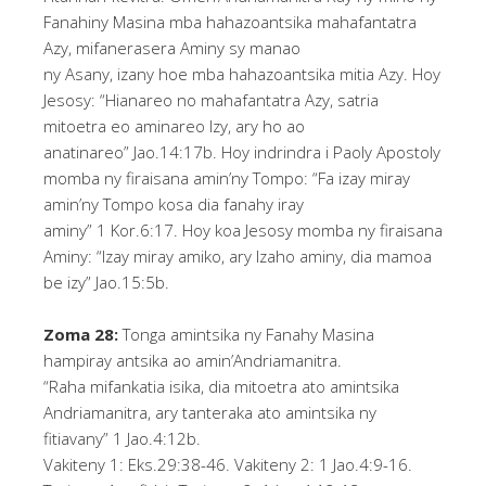
Fanahiny Masina mba hahazoantsika mahafantatra
Azy, mifanerasera Aminy sy manao
ny Asany, izany hoe mba hahazoantsika mitia Azy. Hoy
Jesosy: “Hianareo no mahafantatra Azy, satria
mitoetra eo aminareo Izy, ary ho ao
anatinareo” Jao.14:17b. Hoy indrindra i Paoly Apostoly
momba ny firaisana amin’ny Tompo: “Fa izay miray
amin’ny Tompo kosa dia fanahy iray
aminy” 1 Kor.6:17. Hoy koa Jesosy momba ny firaisana
Aminy: “Izay miray amiko, ary Izaho aminy, dia mamoa
be izy” Jao.15:5b.
Zoma 28:
Tonga amintsika ny Fanahy Masina
hampiray antsika ao amin’Andriamanitra.
“Raha mifankatia isika, dia mitoetra ato amintsika
Andriamanitra, ary tanteraka ato amintsika ny
fitiavany” 1 Jao.4:12b.
Vakiteny 1: Eks.29:38-46. Vakiteny 2: 1 Jao.4:9-16.