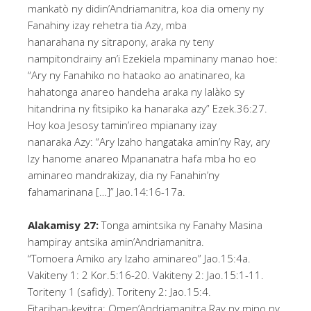
mankatò ny didin’Andriamanitra, koa dia omeny ny
Fanahiny izay rehetra tia Azy, mba
hanarahana ny sitrapony, araka ny teny
nampitondrainy an’i Ezekiela mpaminany manao hoe:
“Ary ny Fanahiko no hataoko ao anatinareo, ka
hahatonga anareo handeha araka ny lalàko sy
hitandrina ny fitsipiko ka hanaraka azy” Ezek.36:27.
Hoy koa Jesosy tamin’ireo mpianany izay
nanaraka Azy: “Ary Izaho hangataka amin’ny Ray, ary
Izy hanome anareo Mpananatra hafa mba ho eo
aminareo mandrakizay, dia ny Fanahin’ny
fahamarinana […]” Jao.14:16-17a.
Alakamisy 27:
Tonga amintsika ny Fanahy Masina
hampiray antsika amin’Andriamanitra.
“Tomoera Amiko ary Izaho aminareo” Jao.15:4a.
Vakiteny 1: 2 Kor.5:16-20. Vakiteny 2: Jao.15:1-11.
Toriteny 1 (safidy). Toriteny 2: Jao.15:4.
Fitarihan-kevitra: Omen’Andriamanitra Ray ny mino ny