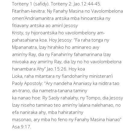
Toriteny 1 (safidy). Toriteny 2: Jao.12:44-45.
Fitarihan-kevitra: Ny Fanahy Masina no Vavolombelona
omen’Andriamanitra antsika mba hinoantsika ny
fitiavany antsika ao amin’i Jesosy
Kristy, sy hijoroantsika ho vavolombelony am-
pahasahiana koa. Hoy Jesosy: “Fa raha tonga ny
Mpananatra, Izay hirahiko ho aminareo avy
amin’ny Ray, dia ny Fanahin’ny fahamarinana Izay
mivoaka avy amin’ny Ray, dia Izy no ho vavolombelona
hanambara Ahy” Jao.15:26. Hoy koa
Lioka, raha mitantara ny fiandohan’ny ministeran’i
Paoly Apostoly: “Ary nandeha Ananiasy ka niditra tao
an-trano, dia nametra-tanana taminy
ka nanao hoe: Ry Saoly rahalahy, ny Tompo, dia Jesosy
Izay niseho taminao teo amin’ny lalana nalehanao, no
efa naniraka ahy, mba hahiratan’ny
masonao, ary mba ho feno ny Fanahy Masina hianao”
Asa.9:17.