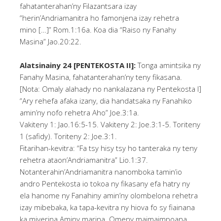
fahatanterahan’ny Filazantsara izay
“herin’Andriamanitra ho famonjena izay rehetra
mino […]” Rom.1:16a. Koa dia “Raiso ny Fanahy
Masina” Jao.20:22.
Alatsinainy 24 [PENTEKOSTA II]:
Tonga amintsika ny
Fanahy Masina, fahatanterahan’ny teny fikasana.
[Nota: Omaly alahady no nankalazana ny Pentekosta I]
“Ary rehefa afaka izany, dia handatsaka ny Fanahiko
amin’ny nofo rehetra Aho” Joe.3:1a.
Vakiteny 1: Jao.16:5-15. Vakiteny 2: Joe.3:1-5. Toriteny
1 (safidy). Toriteny 2: Joe.3:1.
Fitarihan-kevitra: “Fa tsy hisy tsy ho tanteraka ny teny
rehetra ataon’Andriamanitra” Lio.1:37.
Notanterahin’Andriamanitra nanomboka tamin’io
andro Pentekosta io tokoa ny fikasany efa hatry ny
ela hanome ny Fanahiny amin’ny olombelona rehetra
izay mibebaka, ka tapa-kevitra ny hiova fo sy fiainana
ka miverina Aminy marina. Omeny maimaimpoana