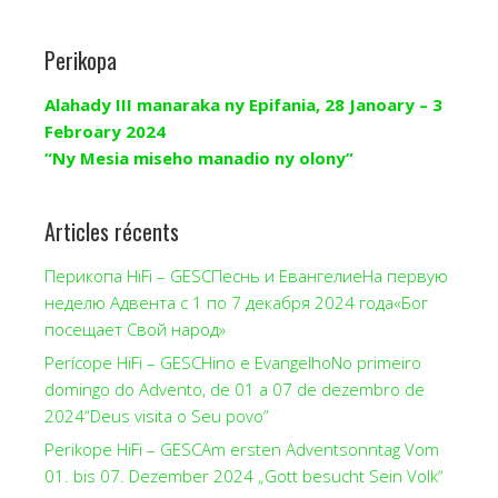
Perikopa
Alahady III manaraka ny Epifania, 28 Janoary – 3
Febroary 2024
“Ny Mesia miseho manadio ny olony”
Articles récents
Перикопа HiFi – GESCПеснь и ЕвангелиеНа первую
неделю Адвента с 1 по 7 декабря 2024 года«Бог
посещает Свой народ»
Perícope HiFi – GESCHino e EvangelhoNo primeiro
domingo do Advento, de 01 a 07 de dezembro de
2024“Deus visita o Seu povo”
Perikope HiFi – GESCAm ersten Adventsonntag Vom
01. bis 07. Dezember 2024 „Gott besucht Sein Volk“