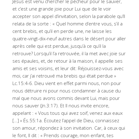
Jésus est venu chercher le pécheur pour le sauver,
et c’est une grande joie pour Lui que de le voir
accepter son appel d’invitation, selon la parabole qu’Il
relata de la sorte : « Quel homme d’entre vous, s’il a
cent brebis, et qu’il en perde une, ne laisse les
quatre-vingt-dix-neuf autres dans le désert pour aller
après celle qui est perdue, jusqu’à ce qu’il la
retrouve? Lorsqu’il l’a retrouvée, il la met avec joie sur
ses épaules, et, de retour à la maison, il appelle ses
amis et ses voisins, et leur dit: Réjouissez-vous avec
moi, car j’ai retrouvé ma brebis qui était perdue »
Lc.15:4-6. Dieu vient en effet parmi nous, non pour
nous détruire ni pour nous condamner à cause du
mal que nous avons commis devant Lui, mais pour
nous sauver (Jn.3:17). Et Il nous invite encore,
appelant : « Vous tous qui avez soif, venez aux eaux
[…] » És.55:1a. Écoutez l’appel de Dieu, connaissez
son amour, répondez à son invitation. Car, à ceux qui
le font, Il dit : « Prends courage, mon enfant, tes