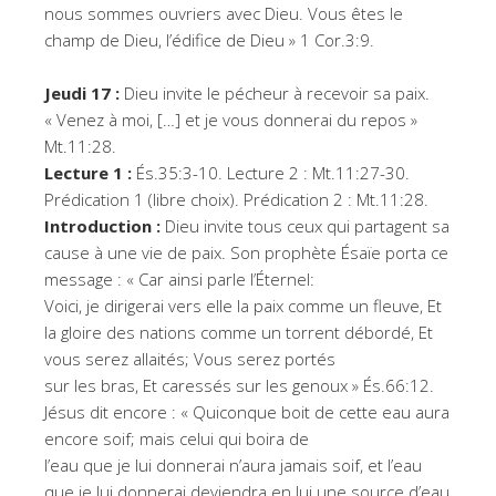
nous sommes ouvriers avec Dieu. Vous êtes le
champ de Dieu, l’édifice de Dieu » 1 Cor.3:9.
Jeudi 17 :
Dieu invite le pécheur à recevoir sa paix.
« Venez à moi, […] et je vous donnerai du repos »
Mt.11:28.
Lecture 1 :
És.35:3-10. Lecture 2 : Mt.11:27-30.
Prédication 1 (libre choix). Prédication 2 : Mt.11:28.
Introduction :
Dieu invite tous ceux qui partagent sa
cause à une vie de paix. Son prophète Ésaïe porta ce
message : « Car ainsi parle l’Éternel:
Voici, je dirigerai vers elle la paix comme un fleuve, Et
la gloire des nations comme un torrent débordé, Et
vous serez allaités; Vous serez portés
sur les bras, Et caressés sur les genoux » És.66:12.
Jésus dit encore : « Quiconque boit de cette eau aura
encore soif; mais celui qui boira de
l’eau que je lui donnerai n’aura jamais soif, et l’eau
que je lui donnerai deviendra en lui une source d’eau