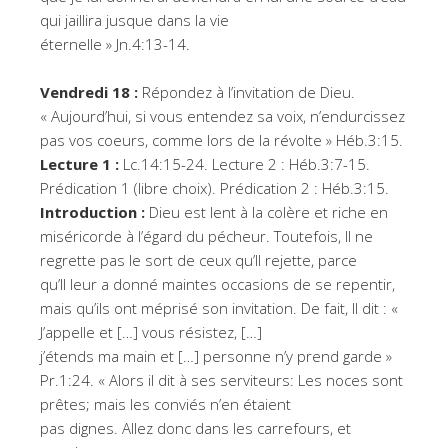
qui jaillira jusque dans la vie
éternelle » Jn.4:13-14.
Vendredi 18 :
Répondez à l’invitation de Dieu.
« Aujourd’hui, si vous entendez sa voix, n’endurcissez
pas vos coeurs, comme lors de la révolte » Héb.3:15.
Lecture 1 :
Lc.14:15-24. Lecture 2 : Héb.3:7-15.
Prédication 1 (libre choix). Prédication 2 : Héb.3:15.
Introduction :
Dieu est lent à la colère et riche en
miséricorde à l’égard du pécheur. Toutefois, Il ne
regrette pas le sort de ceux qu’Il rejette, parce
qu’Il leur a donné maintes occasions de se repentir,
mais qu’ils ont méprisé son invitation. De fait, Il dit : «
J’appelle et […] vous résistez, […]
j’étends ma main et […] personne n’y prend garde »
Pr.1:24. « Alors il dit à ses serviteurs: Les noces sont
prêtes; mais les conviés n’en étaient
pas dignes. Allez donc dans les carrefours, et