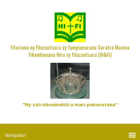
Fitoriana ny Filazantsara sy fampianarana Soratra Masina
Fikambanana Hira sy Filazantsara (Hi&Fi)
"Ny satroboninahitra mari-panavotana"