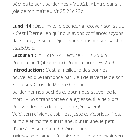
péchés te sont pardonnés » Mt.9:2b, « Entre dans la
joie de ton maître » Mt.25:21c,23c.
Lundi 14 :
Dieu invite le pécheur à recevoir son salut.
« C’est l’Éternel, en qui nous avons confiance; soyons
dans l’allégresse, et réjouissons-nous de son salut! »
És.25:9b,c.
Lecture 1 :
Jn.16:19-24. Lecture 2 : És.25:6-9.
Prédication 1 (libre choix). Prédication 2 : És.25:9.
Introduction :
C’est la meilleure des bonnes
nouvelles que l’annonce par Dieu de la venue de son
Fils, Jésus-Christ, le Messie Oint pour
pardonner nos péchés et pour nous sauver de la
mort : « Sois transportée d’allégresse, fille de Sion!
Pousse des cris de joie, fille de Jérusalem!
Voici, ton roi vient à toi; il est juste et victorieux, il est
humble et monté sur un âne, sur un âne, le petit
d’une ânesse » Zach.9:9. Ainsi nous
invite-t-Il avec amour à croire en Lui et à recevoir son