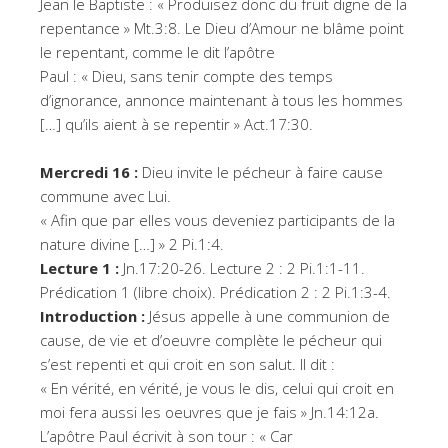
Jean le Baptiste : « Produisez donc du fruit digne de la
repentance » Mt.3:8. Le Dieu d’Amour ne blâme point
le repentant, comme le dit l’apôtre
Paul : « Dieu, sans tenir compte des temps
d’ignorance, annonce maintenant à tous les hommes
[…] qu’ils aient à se repentir » Act.17:30.
Mercredi 16 :
Dieu invite le pécheur à faire cause
commune avec Lui.
« Afin que par elles vous deveniez participants de la
nature divine […] » 2 Pi.1:4.
Lecture 1 :
Jn.17:20-26. Lecture 2 : 2 Pi.1:1-11.
Prédication 1 (libre choix). Prédication 2 : 2 Pi.1:3-4.
Introduction :
Jésus appelle à une communion de
cause, de vie et d’oeuvre complète le pécheur qui
s’est repenti et qui croit en son salut. Il dit :
« En vérité, en vérité, je vous le dis, celui qui croit en
moi fera aussi les oeuvres que je fais » Jn.14:12a.
L’apôtre Paul écrivit à son tour : « Car