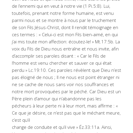
de l’ennemi qui en veut à notre vie (1 Pi.5:8). Lui,
toutefois, prenant notre forme humaine, est venu
parmi nous et se montre à nous par le truchement
de son Fils Jésus-Christ, dont Il rendit témoignage en
ces termes : « Celui-ci est mon Fils bien-aimé, en qui
j’ai mis toute mon affection: écoutez-le! » Mt.17:5b. La
voix du Fils de Dieu nous entraîne et nous invite, afin
d’accomplir ses paroles disant : « Car le Fils de
l’homme est venu chercher et sauver ce qui était
perdu » Lc.19:10. Ces paroles révèlent que Dieu n’est
pas éloigné de nous ; Il ne nous est point étranger ni
ne se cache de nous sans voir nos souffrances et
notre mort provoquées par le péché. Car Dieu est un
Père plein d’amour qui n’abandonne pas les
pécheurs à leur perte ni à leur mort, mais affirme : «
Ce que je désire, ce n’est pas que le méchant meure,
c’est qu’il
change de conduite et qu’il vive » Éz.33:11a. Ainsi,