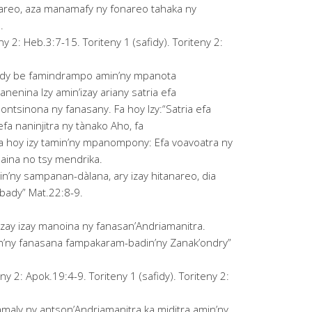
nareo, aza manamafy ny fonareo tahaka ny
.
y 2: Heb.3:7-15. Toriteny 1 (safidy). Toriteny 2:
ady be famindrampo amin’ny mpanota
nenina Izy amin’izay ariany satria efa
ontsinona ny fanasany. Fa hoy Izy:“Satria efa
fa naninjitra ny tànako Aho, fa
Dia hoy izy tamin’ny mpanompony: Efa voavoatra ny
aina no tsy mendrika.
’ny sampanan-dàlana, ary izay hitanareo, dia
bady” Mat.22:8-9.
ay izay manoina ny fanasan’Andriamanitra.
n’ny fanasana fampakaram-badin’ny Zanak’ondry”
 2: Apok.19:4-9. Toriteny 1 (safidy). Toriteny 2:
amaly ny antson’Andriamanitra ka miditra amin’ny