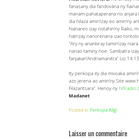
fanasany dia fandovàna ny fiaina
manam-pahataperana no anjara lo
dia hilaza amin’izay eo amin’ny a
hianareo izay notahin’ny Raiko, 
hatrizay nanorenana izao tontolo 
“Ary ny anankiray tamin’izay niar
nanao taminy hoe: Sambatra izay
fanjakan’Andriamanitra” Lio.14:15
Ity perikopa ity dia mivoaka amin’
azo jerena ao amin’ny Site www.h
Filazantsara”. Henoy ny
hifiradio.
Madanet
Posted in:
Perikopa (Mg)
Laisser un commentaire