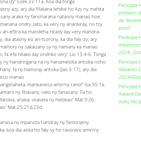
ona izy” Ezek.33:11a. Koa dia tonga
Perícope 
ny azy, ary dia fifaliana lehibe ho Azy ny mahita
primeiro 
asany araka ny fanoharana nataony manao hoe:
de dezemb
 manana ondry zato, ka very ny anankiray, no tsy
povo”
y an-efitra ka mandeha hitady ilay very mandra-
Perikope 
, dia ataony eo an-tsorony, ka dia faly izy; ary
Adventson
ia mamory ny sakaizany sy ny namany ka manao
2024 „Got
; fa efa hitako ilay ondriko very” Lio.15:4-6. Tonga
tsy ny handringana na ny hanameloka antsika noho
Pericope 
ehany, fa ny hamonjy antsika (Jao.3:17), ary dia
Adviento D
antso manao
2024«Dios 
mangetaheta, mankanesa amin’ny rano!” Isa.55:1a.
Pericope H
ntaro ny fitiavany, valio ny fanasany. Fa ho
Advent De
“Matokia, anaka; voavela ny helokao” Mat.9:2b,
visits His 
onao” Mat.25:21d,23d.
anasa ny mpanota handray ny famonjeny.
ka, koa dia aoka ho faly sy ho ravoravo amin’ny