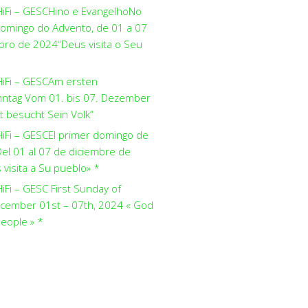
HiFi – GESCHino e EvangelhoNo
domingo do Advento, de 01 a 07
ro de 2024“Deus visita o Seu
HiFi – GESCAm ersten
ntag Vom 01. bis 07. Dezember
t besucht Sein Volk“
HiFi – GESCEl primer domingo de
el 01 al 07 de diciembre de
visita a Su pueblo» *
iFi – GESC First Sunday of
cember 01st – 07th, 2024 « God
people » *