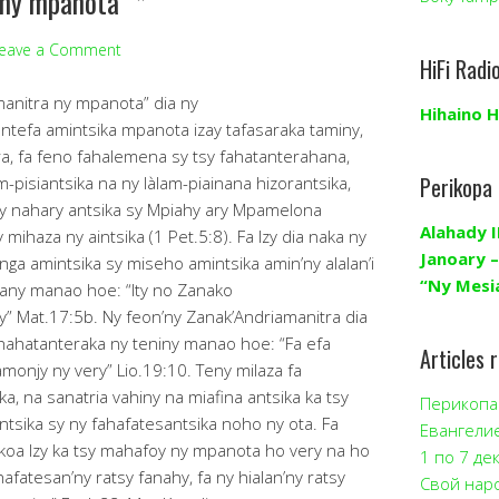
ny mpanota” *
eave a Comment
HiFi Radi
manitra ny mpanota” dia ny
Hihaino H
tefa amintsika mpanota izay tafasaraka taminy,
ra, fa feno fahalemena sy tsy fahatanterahana,
Perikopa
-pisiantsika na ny làlam-piainana hizorantsika,
ay nahary antsika sy Mpiahy ary Mpamelona
Alahady I
 mihaza ny aintsika (1 Pet.5:8). Fa Izy dia naka ny
Janoary –
nga amintsika sy miseho amintsika amin’ny alalan’i
“Ny Mesi
rany manao hoe: “Ity no Zanako
oy” Mat.17:5b. Ny feon’ny Zanak’Andriamanitra dia
ahatanteraka ny teniny manao hoe: “Fa efa
Articles 
monjy ny very” Lio.19:10. Teny milaza fa
ika, na sanatria vahiny na miafina antsika ka tsy
Перикопа 
ntsika sy ny fahafatesantsika noho ny ota. Fa
Евангели
okoa Izy ka tsy mahafoy ny mpanota ho very na ho
1 по 7 де
ahafatesan’ny ratsy fanahy, fa ny hialan’ny ratsy
Свой нар