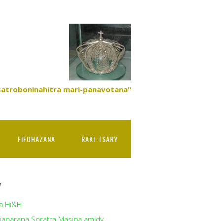
satroboninahitra mari-panavotana"
FIFOHAZANA
RAKI-TSARY
y
a Hi&Fi
ianarana Soratra Masina amidy