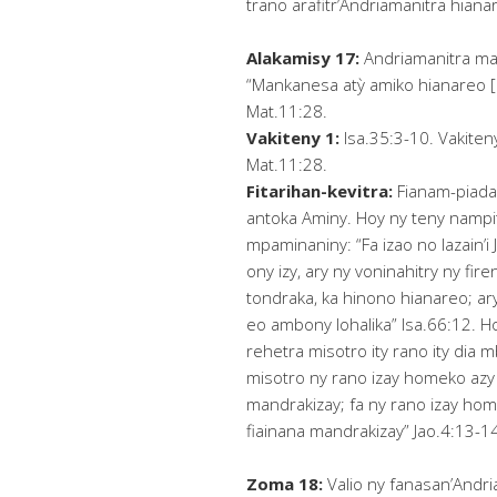
trano arafitr’Andriamanitra hiana
Alakamisy 17:
Andriamanitra ma
“Mankanesa atỳ amiko hianareo [
Mat.11:28.
Vakiteny 1:
Isa.35:3-10. Vakiteny
Mat.11:28.
Fitarihan-kevitra:
Fianam-piada
antoka Aminy. Hoy ny teny nampit
mpaminaniny: “Fa izao no lazain’i
ony izy, ary ny voninahitry ny fi
tondraka, ka hinono hianareo; a
eo ambony lohalika” Isa.66:12. Ho
rehetra misotro ity rano ity dia m
misotro ny rano izay homeko azy
mandrakizay; fa ny rano izay hom
fiainana mandrakizay” Jao.4:13-1
Zoma 18:
Valio ny fanasan’Andri