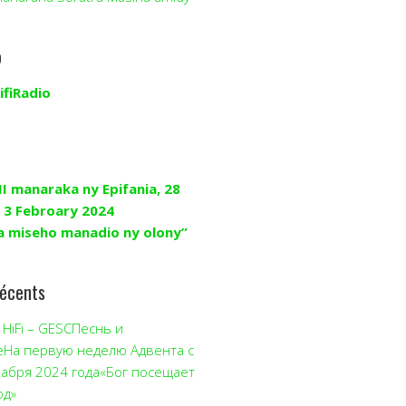
o
ifiRadio
II manaraka ny Epifania, 28
 3 Febroary 2024
a miseho manadio ny olony”
récents
HiFi – GESCПеснь и
еНа первую неделю Адвента с
кабря 2024 года«Бог посещает
од»