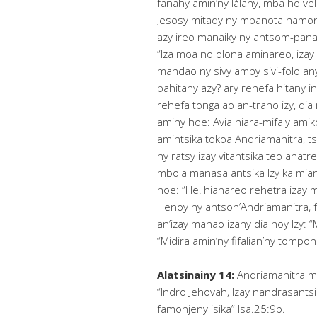
fanahy amin’ny làlany, mba ho vel
Jesosy mitady ny mpanota hamonje
azy ireo manaiky ny antsom-pan
“Iza moa no olona aminareo, izay
mandao ny sivy amby sivi-folo an
pahitany azy? ary rehefa hitany iny
rehefa tonga ao an-trano izy, d
aminy hoe: Avia hiara-mifaly amiko
amintsika tokoa Andriamanitra, 
ny ratsy izay vitantsika teo anatr
mbola manasa antsika Izy ka mi
hoe: “He! hianareo rehetra izay 
Henoy ny antson’Andriamanitra, fa
an’izay manao izany dia hoy Izy: 
“Midira amin’ny fifalian’ny tomp
Alatsinainy 14:
Andriamanitra m
“Indro Jehovah, Izay nandrasantsi
famonjeny isika” Isa.25:9b.