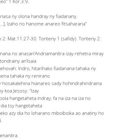
reo” 1 Kor.3:9.
nasa ny olona handray ny fiadanany.
…], Izaho no hanome anareo fitsaharana”
 2: Mat.11:27-30. Toriteny 1 (safidy). Toriteny 2:
nana no anasan’Andriamanitra izay rehetra miray
ondrainy an’Isaia
 Jehovah: Indro, hitarihako fiadanana tahaka ny
renena tahaka ny renirano
ry hosakalehina hianareo sady hohindrahindraina
y koa Jesosy: “Izay
bola hangetaheta indray; fa na iza na iza no
 dia tsy hangetaheta
eko azy dia ho loharano miboiboika ao anatiny ho
4.
amanitra.