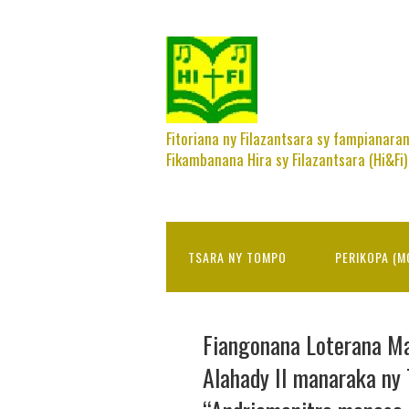
Fitoriana ny Filazantsara sy fampianara
Fikambanana Hira sy Filazantsara (Hi&Fi)
TSARA NY TOMPO
PERIKOPA (M
Fiangonana Loterana Ma
Alahady II manaraka ny 