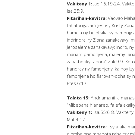
Vakiteny 1:
Jao.16:19-24. Vakiten
Isa.25:9.
Fitarihan-kevitra:
Vaovao Mahaf
fahatongavan’i Jesosy Kristy Zana
hamela ny helotsika sy hamonjy an
indrindra, ry Ziona zanakavavy; ma
Jerosalema zanakavavy; indro, ny
manam-pamonjena, malemy fanahy
zana-boriky tanora” Zak.9:9. Koa 
handray ny famonjeny, ka hoy Izy 
famonjena ho fiarovan-doha sy n
Efes.6:17.
Talata 15:
Andriamanitra manas
“Mibebaha hianareo, fa efa akaiky 
Vakiteny 1:
Isa.55:6-8. Vakiteny 
Mat.4:17.
Fitarihan-kevitra:
Tsy afaka ma
olombelona mpanota raha tsy mib