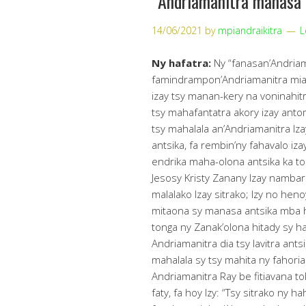
“Andriamanitra manasa 
14/06/2021
by
mpiandraikitra
L
Ny hafatra:
Ny “fanasan’Andria
famindrampon’Andriamanitra mian
izay tsy manan-kery na voninahit
tsy mahafantatra akory izay antom
tsy mahalala an’Andriamanitra Iz
antsika, fa rembin’ny fahavalo izay
endrika maha-olona antsika ka to
Jesosy Kristy Zanany Izay namba
malalako Izay sitrako; Izy no hen
mitaona sy manasa antsika mba h
tonga ny Zanak’olona hitady sy ha
Andriamanitra dia tsy lavitra ants
mahalala sy tsy mahita ny fahoria
Andriamanitra Ray be fitiavana t
faty, fa hoy Izy: “Tsy sitrako ny h