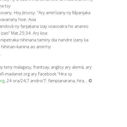
na tsy
vany. Hoy Jesosy: “Ary amin’izany ny Mpanjaka
nkavanany hoe: Avia
mandovà ny fanjakana izay voavoatra ho anareo
izao” Mat.25:34. Ary koa:
a-nipetraka nihinana taminy dia nandre izany ka
 hihinan-kanina ao amin’ny
.
ny teny malagasy, frantsay, anglisy ary alemà, ary
ifi-madanet.org ary Facebook “Hira sy
org
, 24 ora/24,7 andro/7: fampianarana, hira…
©