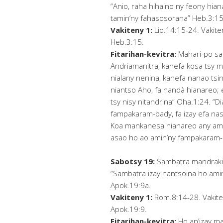
“Anio, raha hihaino ny feony hia
tamin’ny fahasosorana” Heb.3:15
Vakiteny 1:
Lio.14:15-24. Vakiten
Heb.3:15.
Fitarihan-kevitra:
Mahari-po s
Andriamanitra, kanefa kosa tsy ma
nialany nenina, kanefa nanao tsin
niantso Aho, fa nandà hianareo; e
tsy nisy nitandrina” Oha.1:24. “
fampakaram-bady, fa izay efa nas
Koa mankanesa hianareo any amin
asao ho ao amin’ny fampakaram-
Sabotsy 19:
Sambatra mandrakiz
“Sambatra izay nantsoina ho ami
Apok.19:9a.
Vakiteny 1:
Rom.8:14-28. Vakiteny
Apok.19:9.
Fitarihan-kevitra:
Ho an’izay m