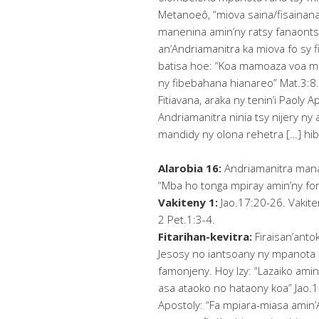
Metanoeô, “miova saina/fisainana”
manenina amin’ny ratsy fanaontsi
an’Andriamanitra ka miova fo sy f
batisa hoe: “Koa mamoaza voa m
ny fibebahana hianareo” Mat.3:8
Fitiavana, araka ny tenin’i Paoly A
Andriamanitra ninia tsy nijery ny 
mandidy ny olona rehetra […] hi
Alarobia 16:
Andriamanitra mana
“Mba ho tonga mpiray amin’ny fom
Vakiteny 1:
Jao.17:20-26. Vakiten
2 Pet.1:3-4.
Fitarihan-kevitra:
Firaisan’antok
Jesosy no iantsoany ny mpanota 
famonjeny. Hoy Izy: “Lazaiko ami
asa ataoko no hataony koa” Jao.1
Apostoly: “Fa mpiara-miasa amin’