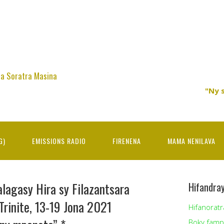
na Soratra Masina
"Ny 
G)
EMISSIONS RADIO
FIRENENA
MAMA NENILAVA
lagasy Hira sy Filazantsara
Hifandra
Trinite, 13-19 Jona 2021
Hifanoratr
Boky famp