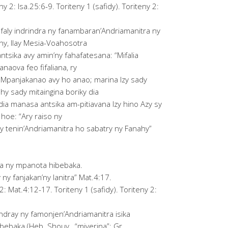
y 2: Isa.25:6-9. Toriteny 1 (safidy). Toriteny 2:
aly indrindra ny fanambaran’Andriamanitra ny
ny, Ilay Mesia-Voahosotra
tsika avy amin’ny fahafatesana: “Mifalia
naova feo fifaliana, ry
 Mpanjakanao avy ho anao; marina Izy sady
 sady mitaingina boriky dia
dia manasa antsika am-pitiavana Izy hino Azy sy
hoe: “Ary raiso ny
y tenin’Andriamanitra ho sabatry ny Fanahy”
a ny mpanota hibebaka.
ny fanjakan’ny lanitra” Mat.4:17.
2: Mat.4:12-17. Toriteny 1 (safidy). Toriteny 2:
ndray ny famonjen’Andriamanitra isika
ebaka (Heb. Shouv , “miverina”; Gr.