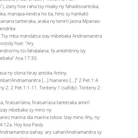
), izany hoe raha tsy miaiky ny fahadisoantsika,
ka, manapa-kevitra ho tia, hino sy hankatò
iainana tanteraka, araka ny tenin’i Jaona Mpanao-
endrika
. Tsy mba mandatsa izay mibebaka Andriamanitra
postoly hoe: “Ary
andron’ny tsi-fahalalana; fa ankehitriny Izy
bebaka” Asa.17:30.
sa ny olona hiray antoka Aminy.
ban’Andriamanitra […] hianareo […]” 2 Pet.1:4.
y 2: 2 Pet.1:1-11. Toriteny 1 (safidy). Toriteny 2:
a, firaisan’aina, firaisan’asa tanteraka amin’i
izay nibebaka sy mino ny
nareo marina dia marina tokoa: Izay mino Ahy, ny
4:12a. Hoy koa Paoly
Andriamanitra izahay; ary sahan’Andriamanitra sy