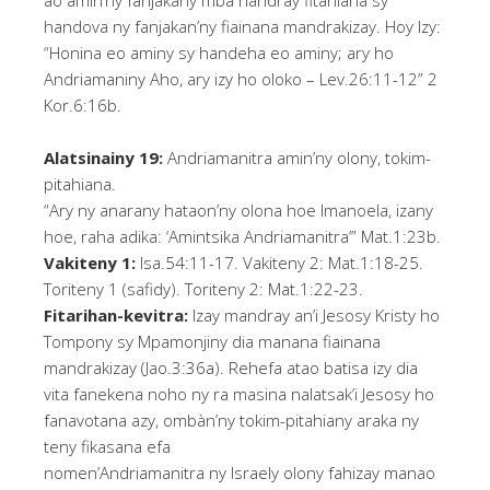
ao amin’ny fanjakany mba handray fitahiana sy
handova ny fanjakan’ny fiainana mandrakizay. Hoy Izy:
“Honina eo aminy sy handeha eo aminy; ary ho
Andriamaniny Aho, ary izy ho oloko – Lev.26:11-12” 2
Kor.6:16b.
Alatsinainy 19:
Andriamanitra amin’ny olony, tokim-
pitahiana.
“Ary ny anarany hataon’ny olona hoe Imanoela, izany
hoe, raha adika: ‘Amintsika Andriamanitra’” Mat.1:23b.
Vakiteny 1:
Isa.54:11-17. Vakiteny 2: Mat.1:18-25.
Toriteny 1 (safidy). Toriteny 2: Mat.1:22-23.
Fitarihan-kevitra:
Izay mandray an’i Jesosy Kristy ho
Tompony sy Mpamonjiny dia manana fiainana
mandrakizay (Jao.3:36a). Rehefa atao batisa izy dia
vita fanekena noho ny ra masina nalatsak’i Jesosy ho
fanavotana azy, ombàn’ny tokim-pitahiany araka ny
teny fikasana efa
nomen’Andriamanitra ny Israely olony fahizay manao