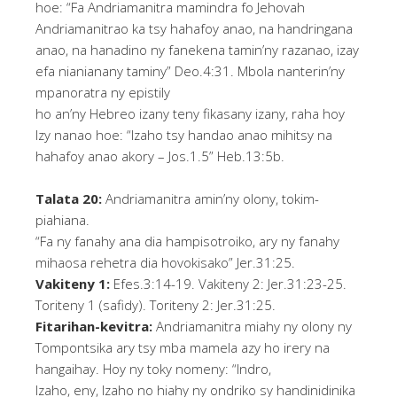
hoe: “Fa Andriamanitra mamindra fo Jehovah
Andriamanitrao ka tsy hahafoy anao, na handringana
anao, na hanadino ny fanekena tamin’ny razanao, izay
efa nianianany taminy” Deo.4:31. Mbola nanterin’ny
mpanoratra ny epistily
ho an’ny Hebreo izany teny fikasany izany, raha hoy
Izy nanao hoe: “Izaho tsy handao anao mihitsy na
hahafoy anao akory – Jos.1.5” Heb.13:5b.
Talata 20:
Andriamanitra amin’ny olony, tokim-
piahiana.
“Fa ny fanahy ana dia hampisotroiko, ary ny fanahy
mihaosa rehetra dia hovokisako” Jer.31:25.
Vakiteny 1:
Efes.3:14-19. Vakiteny 2: Jer.31:23-25.
Toriteny 1 (safidy). Toriteny 2: Jer.31:25.
Fitarihan-kevitra:
Andriamanitra miahy ny olony ny
Tompontsika ary tsy mba mamela azy ho irery na
hangaihay. Hoy ny toky nomeny: “Indro,
Izaho, eny, Izaho no hiahy ny ondriko sy handinidinika