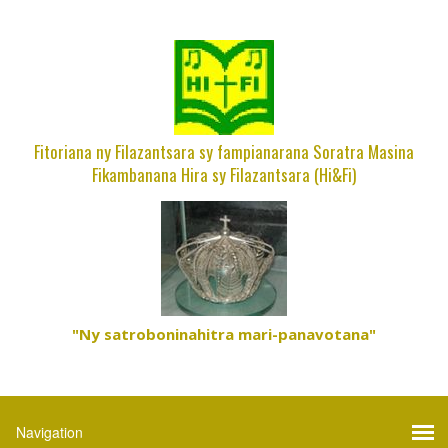
Fitoriana ny Filazantsara sy fampianarana Soratra Masina
Fikambanana Hira sy Filazantsara (Hi&Fi)
"Ny satroboninahitra mari-panavotana"