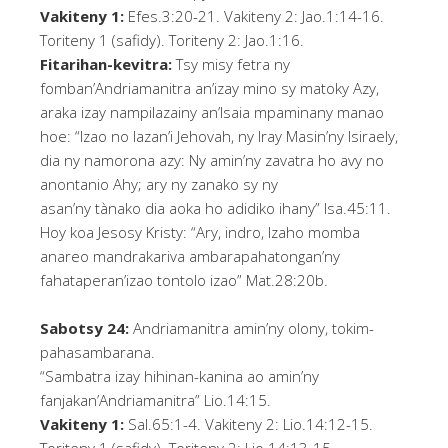
Vakiteny 1:
Efes.3:20-21. Vakiteny 2: Jao.1:14-16.
Toriteny 1 (safidy). Toriteny 2: Jao.1:16.
Fitarihan-kevitra:
Tsy misy fetra ny
fomban’Andriamanitra an’izay mino sy matoky Azy,
araka izay nampilazainy an’Isaia mpaminany manao
hoe: “Izao no lazan’i Jehovah, ny Iray Masin’ny Isiraely,
dia ny namorona azy: Ny amin’ny zavatra ho avy no
anontanio Ahy; ary ny zanako sy ny
asan’ny tànako dia aoka ho adidiko ihany” Isa.45:11.
Hoy koa Jesosy Kristy: “Ary, indro, Izaho momba
anareo mandrakariva ambarapahatongan’ny
fahataperan’izao tontolo izao” Mat.28:20b.
Sabotsy 24:
Andriamanitra amin’ny olony, tokim-
pahasambarana.
“Sambatra izay hihinan-kanina ao amin’ny
fanjakan’Andriamanitra” Lio.14:15.
Vakiteny 1:
Sal.65:1-4. Vakiteny 2: Lio.14:12-15.