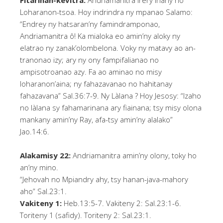
Fitarihan-kevitra:
Andriamanitra Irery ihany no
Loharanon-tsoa. Hoy indrindra ny mpanao Salamo:
“Endrey ny hatsaran’ny famindramponao,
Andriamanitra ô! Ka mialoka eo amin’ny aloky ny
elatrao ny zanak’olombelona. Voky ny matavy ao an-
tranonao izy; ary ny ony fampifalianao no
ampisotroanao azy. Fa ao aminao no misy
loharanon’aina; ny fahazavanao no hahitanay
fahazavana” Sal.36:7-9. Ny Làlana ? Hoy Jesosy: “Izaho
no làlana sy fahamarinana ary fiainana; tsy misy olona
mankany amin’ny Ray, afa-tsy amin’ny alalako”
Jao.14:6.
Alakamisy 22:
Andriamanitra amin’ny olony, toky ho
an’ny mino.
“Jehovah no Mpiandry ahy, tsy hanan-java-mahory
aho” Sal.23:1.
Vakiteny 1:
Heb.13:5-7. Vakiteny 2: Sal.23:1-6.
Toriteny 1 (safidy). Toriteny 2: Sal.23:1.