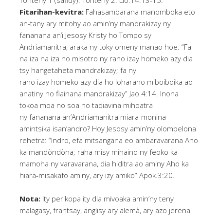
Toriteny 1 (safidy). Toriteny 2: Lio.14:13-15.
Fitarihan-kevitra:
Fahasambarana manomboka eto
an-tany ary mitohy ao amin’ny mandrakizay ny
fananana an’i Jesosy Kristy ho Tompo sy
Andriamanitra, araka ny toky omeny manao hoe: “Fa
na iza na iza no misotro ny rano izay homeko azy dia
tsy hangetaheta mandrakizay; fa ny
rano izay homeko azy dia ho loharano miboiboika ao
anatiny ho fiainana mandrakizay” Jao.4:14. Inona
tokoa moa no soa ho tadiavina mihoatra
ny fananana an’Andriamanitra miara-monina
amintsika isan’andro? Hoy Jesosy amin’ny olombelona
rehetra: “Indro, efa mitsangana eo ambaravarana Aho
ka mandòndòna; raha misy mihaino ny feoko ka
mamoha ny varavarana, dia hiditra ao aminy Aho ka
hiara-misakafo aminy, ary izy amiko” Apok.3:20.
Nota:
Ity perikopa ity dia mivoaka amin’ny teny
malagasy, frantsay, anglisy ary alemà, ary azo jerena