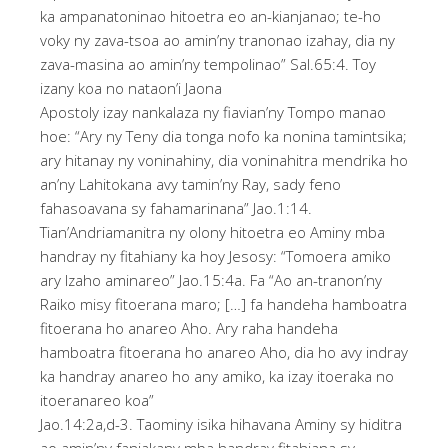
ka ampanatoninao hitoetra eo an-kianjanao; te-ho
voky ny zava-tsoa ao amin’ny tranonao izahay, dia ny
zava-masina ao amin’ny tempolinao” Sal.65:4. Toy
izany koa no nataon’i Jaona
Apostoly izay nankalaza ny fiavian’ny Tompo manao
hoe: “Ary ny Teny dia tonga nofo ka nonina tamintsika;
ary hitanay ny voninahiny, dia voninahitra mendrika ho
an’ny Lahitokana avy tamin’ny Ray, sady feno
fahasoavana sy fahamarinana” Jao.1:14.
Tian’Andriamanitra ny olony hitoetra eo Aminy mba
handray ny fitahiany ka hoy Jesosy: “Tomoera amiko
ary Izaho aminareo” Jao.15:4a. Fa “Ao an-tranon’ny
Raiko misy fitoerana maro; […] fa handeha hamboatra
fitoerana ho anareo Aho. Ary raha handeha
hamboatra fitoerana ho anareo Aho, dia ho avy indray
ka handray anareo ho any amiko, ka izay itoeraka no
itoeranareo koa”
Jao.14:2a,d-3. Taominy isika hihavana Aminy sy hiditra