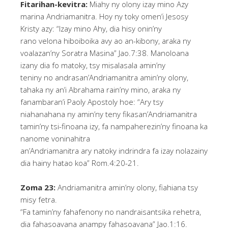
Fitarihan-kevitra:
Miahy ny olony izay mino Azy
marina Andriamanitra. Hoy ny toky omen’i Jesosy
Kristy azy: “Izay mino Ahy, dia hisy onin’ny
rano velona hiboiboika avy ao an-kibony, araka ny
voalazan’ny Soratra Masina” Jao.7:38. Manoloana
izany dia fo matoky, tsy misalasala amin’ny
teniny no andrasan’Andriamanitra amin’ny olony,
tahaka ny an’i Abrahama rain’ny mino, araka ny
fanambaran’i Paoly Apostoly hoe: “Ary tsy
niahanahana ny amin’ny teny fikasan’Andriamanitra
tamin’ny tsi-finoana izy, fa nampaherezin’ny finoana ka
nanome voninahitra
an’Andriamanitra ary natoky indrindra fa izay nolazainy
dia hainy hatao koa” Rom.4:20-21.
Zoma 23:
Andriamanitra amin’ny olony, fiahiana tsy
misy fetra.
“Fa tamin’ny fahafenony no nandraisantsika rehetra,
dia fahasoavana anampy fahasoavana” Jao.1:16.