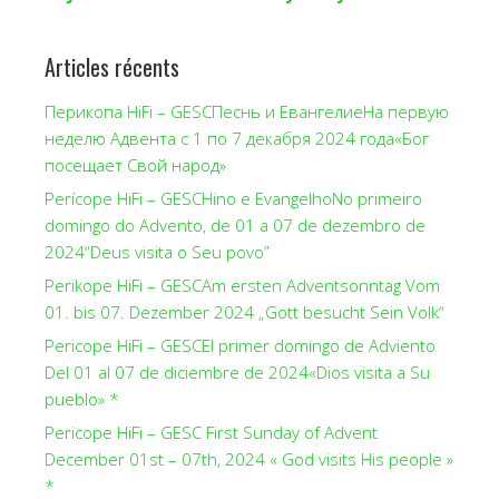
Articles récents
Перикопа HiFi – GESCПеснь и ЕвангелиеНа первую
неделю Адвента с 1 по 7 декабря 2024 года«Бог
посещает Свой народ»
Perícope HiFi – GESCHino e EvangelhoNo primeiro
domingo do Advento, de 01 a 07 de dezembro de
2024“Deus visita o Seu povo”
Perikope HiFi – GESCAm ersten Adventsonntag Vom
01. bis 07. Dezember 2024 „Gott besucht Sein Volk“
Pericope HiFi – GESCEl primer domingo de Adviento
Del 01 al 07 de diciembre de 2024«Dios visita a Su
pueblo» *
Pericope HiFi – GESC First Sunday of Advent
December 01st – 07th, 2024 « God visits His people »
*