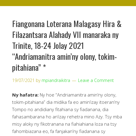
Fiangonana Loterana Malagasy Hira &
Filazantsara Alahady VII manaraka ny
Trinite, 18-24 Jolay 2021
“Andriamanitra amin’ny olony, tokim-
pitahiana” *
19/07/2021
by
mpiandraikitra
Leave a Comment
Ny hafatra:
Ny hoe “Andriamanitra amin’ny olony,
tokim-pitahiana” dia midika fa eo amin’izay itoeran’ny
Tompo no andidiany fitahiana sy fiadanana, dia
fahasambarana ho an’izay rehetra mino Azy. Tsy mba
misy aloky ny fikotranana na fiahiahiana loza na tsy
fahombiazana eo, fa fanjakan’ny fiadanana sy