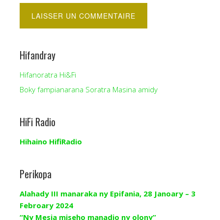
Hifandray
Hifanoratra Hi&Fi
Boky fampianarana Soratra Masina amidy
HiFi Radio
Hihaino HifiRadio
Perikopa
Alahady III manaraka ny Epifania, 28 Janoary – 3
Febroary 2024
“Ny Mesia miseho manadio ny olony”