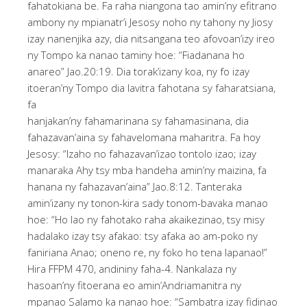
fahatokiana be. Fa raha niangona tao amin’ny efitrano
ambony ny mpianatr’i Jesosy noho ny tahony ny Jiosy
izay nanenjika azy, dia nitsangana teo afovoan’izy ireo
ny Tompo ka nanao taminy hoe: “Fiadanana ho
anareo” Jao.20:19. Dia torak’izany koa, ny fo izay
itoeran’ny Tompo dia lavitra fahotana sy faharatsiana,
fa
hanjakan’ny fahamarinana sy fahamasinana, dia
fahazavan’aina sy fahavelomana maharitra. Fa hoy
Jesosy: “Izaho no fahazavan’izao tontolo izao; izay
manaraka Ahy tsy mba handeha amin’ny maizina, fa
hanana ny fahazavan’aina” Jao.8:12. Tanteraka
amin’izany ny tonon-kira sady tonom-bavaka manao
hoe: “Ho lao ny fahotako raha akaikezinao, tsy misy
hadalako izay tsy afakao: tsy afaka ao am-poko ny
faniriana Anao; oneno re, ny foko ho tena lapanao!”
Hira FFPM 470, andininy faha-4. Nankalaza ny
hasoan’ny fitoerana eo amin’Andriamanitra ny
mpanao Salamo ka nanao hoe: “Sambatra izay fidinao