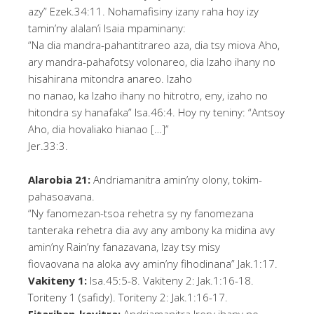
azy” Ezek.34:11. Nohamafisiny izany raha hoy izy
tamin’ny alalan’i Isaia mpaminany:
“Na dia mandra-pahantitrareo aza, dia tsy miova Aho,
ary mandra-pahafotsy volonareo, dia Izaho ihany no
hisahirana mitondra anareo. Izaho
no nanao, ka Izaho ihany no hitrotro, eny, izaho no
hitondra sy hanafaka” Isa.46:4. Hoy ny teniny: “Antsoy
Aho, dia hovaliako hianao […]”
Jer.33:3.
Alarobia 21:
Andriamanitra amin’ny olony, tokim-
pahasoavana.
“Ny fanomezan-tsoa rehetra sy ny fanomezana
tanteraka rehetra dia avy any ambony ka midina avy
amin’ny Rain’ny fanazavana, Izay tsy misy
fiovaovana na aloka avy amin’ny fihodinana” Jak.1:17.
Vakiteny 1:
Isa.45:5-8. Vakiteny 2: Jak.1:16-18.
Toriteny 1 (safidy). Toriteny 2: Jak.1:16-17.