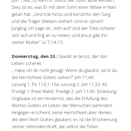
(Joh 1,4a), so kann Er selbst die Toten auferwecken.
Dies ist es, was Er mit dem Sohn einer Witwe in Nain
getan hat: „Und trat hinzu und berührte den Sarg,
und die Träger blieben stehen. Und er sprach:
Jüngling, ich sage dir, steh auf! Und der Tote richtete
sich auf und fing an zu reden, und Jesus gab ihn
seiner Mutter” Lk 7;14-15.
Donnerstag, den 23.:
Glaubt an Jesus, der das
Leben schenkt.
„ Habe ich dir nicht gesagt: Wenn du glaubst, wirst du
die Herrlichkeit Gottes sehen?” Joh 11,40.
Lesung 1: Ps 116,1-10a. Lesung 2: Joh 11,32-40.
Predigt 1 (freie Wahl). Predigt 2: Joh 11,40. Einleitung:
Unglaube ist ein Hindernis, das die Erfüllung des
Wortes Gottes im Leben der Menschen behindert.
Hingegen erscheint seine Herrlichkeit über denen,
die dem Wort Gottes glauben; es ist die Erscheinung
seiner rettenden Kraft, die selbst die Toten