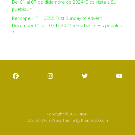
Del 01 al 07 de diciembre de 2024«Dios visita a Su
pueblo» *
Pericope HiFi – GESC First Sunday of Advent
December 01st – 07th, 2024 « God visits His people »
*
Facebook
Instagram
Twitter
YouT
Copyright © 2026 Hi&Fi.
Church
WordPress Theme by themehall.com