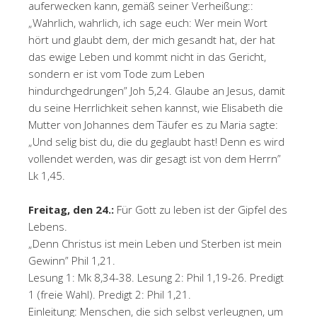
auferwecken kann, gemäß seiner Verheißung::
„Wahrlich, wahrlich, ich sage euch: Wer mein Wort
hört und glaubt dem, der mich gesandt hat, der hat
das ewige Leben und kommt nicht in das Gericht,
sondern er ist vom Tode zum Leben
hindurchgedrungen” Joh 5,24. Glaube an Jesus, damit
du seine Herrlichkeit sehen kannst, wie Elisabeth die
Mutter von Johannes dem Täufer es zu Maria sagte:
„Und selig bist du, die du geglaubt hast! Denn es wird
vollendet werden, was dir gesagt ist von dem Herrn”
Lk 1,45.
Freitag, den 24.:
Für Gott zu leben ist der Gipfel des
Lebens.
„Denn Christus ist mein Leben und Sterben ist mein
Gewinn” Phil 1,21.
Lesung 1: Mk 8,34-38. Lesung 2: Phil 1,19-26. Predigt
1 (freie Wahl). Predigt 2: Phil 1,21.
Einleitung: Menschen, die sich selbst verleugnen, um