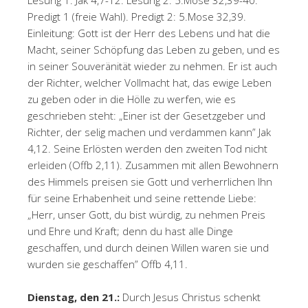
Lesung 1: Jak 4,7-12. Lesung 2: 5.Mose 32,39-40.
Predigt 1 (freie Wahl). Predigt 2: 5.Mose 32,39.
Einleitung: Gott ist der Herr des Lebens und hat die
Macht, seiner Schöpfung das Leben zu geben, und es
in seiner Souveränität wieder zu nehmen. Er ist auch
der Richter, welcher Vollmacht hat, das ewige Leben
zu geben oder in die Hölle zu werfen, wie es
geschrieben steht: „Einer ist der Gesetzgeber und
Richter, der selig machen und verdammen kann” Jak
4,12. Seine Erlösten werden den zweiten Tod nicht
erleiden (Offb 2,11). Zusammen mit allen Bewohnern
des Himmels preisen sie Gott und verherrlichen Ihn
für seine Erhabenheit und seine rettende Liebe:
„Herr, unser Gott, du bist würdig, zu nehmen Preis
und Ehre und Kraft; denn du hast alle Dinge
geschaffen, und durch deinen Willen waren sie und
wurden sie geschaffen” Offb 4,11.
Dienstag, den 21.:
Durch Jesus Christus schenkt