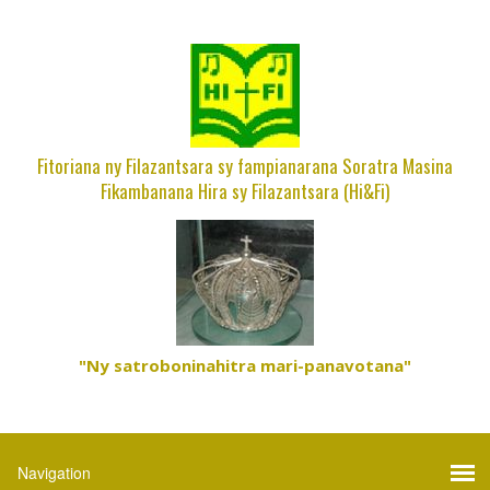
Fitoriana ny Filazantsara sy fampianarana Soratra Masina
Fikambanana Hira sy Filazantsara (Hi&Fi)
"Ny satroboninahitra mari-panavotana"