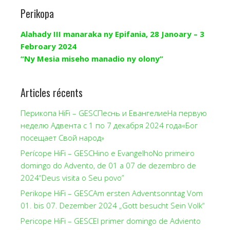
Perikopa
Alahady III manaraka ny Epifania, 28 Janoary – 3
Febroary 2024
“Ny Mesia miseho manadio ny olony”
Articles récents
Перикопа HiFi – GESCПеснь и ЕвангелиеНа первую
неделю Адвента с 1 по 7 декабря 2024 года«Бог
посещает Свой народ»
Perícope HiFi – GESCHino e EvangelhoNo primeiro
domingo do Advento, de 01 a 07 de dezembro de
2024“Deus visita o Seu povo”
Perikope HiFi – GESCAm ersten Adventsonntag Vom
01. bis 07. Dezember 2024 „Gott besucht Sein Volk“
Pericope HiFi – GESCEl primer domingo de Adviento