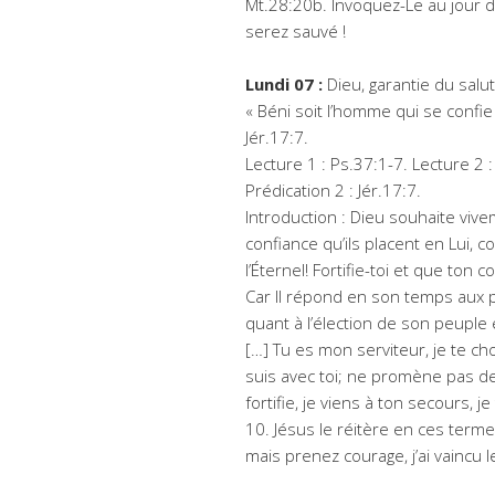
Mt.28:20b. Invoquez-Le au jour de
serez sauvé !
Lundi 07 :
Dieu, garantie du sal
« Béni soit l’homme qui se confie 
Jér.17:7.
Lecture 1 : Ps.37:1-7. Lecture 2 : 
Prédication 2 : Jér.17:7.
Introduction : Dieu souhaite vi
confiance qu’ils placent en Lui, c
l’Éternel! Fortifie-toi et que ton 
Car Il répond en son temps aux pr
quant à l’élection de son peuple e
[…] Tu es mon serviteur, je te choi
suis avec toi; ne promène pas des
fortifie, je viens à ton secours, 
10. Jésus le réitère en ces term
mais prenez courage, j’ai vaincu 