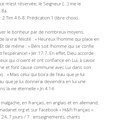
ce m’est réservée; le Seigneur […] me le
:8a.
 2 Tim.4:6-8. Prédication 1 (libre choix).
ouver le bonheur par de nombreux moyens.
e la vrai félicité : « Heureux l’homme qui place en
. Et de même : « Béni soit l’homme qui se confie
st l’espérance! » Jér.17:7. En effet, Dieu accorde
eux qui croient et ont confiance en Lui, à savoir
ienne et font cause commune avec Lui dans son
 : « Mais celui qui boira de l’eau que je lui
eau que je lui donnerai deviendra en lui une
ns la vie éternelle » Jn.4:14.
malgache, en français, en anglais et en allemand,
-madanet.org et sur Facebook « Hi&Fi Français ».
/ 24, 7 jours / 7 : enseignements, chants