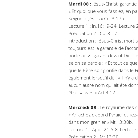
Mardi 08 :
Jésus-Christ, garantie 
« Et quoi que vous fassiez, en p
Seigneur Jésus » Col.3:17a.
Lecture 1 : Jn.16:19-24. Lecture 2
Prédication 2 : Col.3:17.
Introduction : Jésus-Christ mort 
toujours est la garantie de l’ac
porte aussi garant devant Dieu 
selon sa parole : « Et tout ce q
que le Père soit glorifié dans le F
également lorsqu’il dit : « Il n’y a
aucun autre nom qui ait été don
être sauvés » Act.4:12.
Mercredi 09 :
Le royaume des cie
« Arrachez d’abord l’ivraie, et li
dans mon grenier » Mt.13:30b.
Lecture 1 : Apoc.21:5-8. Lecture 2
Prédication 2 : Mt.13:30.