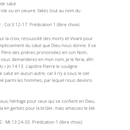
de salut.
arole ou en oeuvre, faites tout au nom du
 : Col.3:12-17. Prédication 1 (libre choix).
sur la croix, ressuscité des morts et Vivant pour
complissement du salut que Dieu nous donne. Il se
le Père des prières prononcées en son Nom,
ue vous demanderez en mon nom, je le ferai, afin
ils » Jn.14:13. L’apôtre Pierre le souligne
 de salut en aucun autre; car il n’y a sous le ciel
né parmi les hommes, par lequel nous devions
ux, héritage pour ceux qui se confient en Dieu.
ez-la en gerbes pour la brûler, mais amassez le blé
 : Mt.13:24-30. Prédication 1 (libre choix).