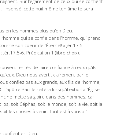
craignent. Sur l’égarement de ceux qui se confient
 […] Insensé! cette nuit même ton âme te sera
as en les hommes plus qu’en Dieu.
soit l’homme qui se confie dans l’homme, qui prend
tourne son coeur de l’Éternel! » Jér.17:5.
 Jér.17:5-6. Prédication 1 (libre choix).
ouvent tentés de faire confiance à ceux qu’ils
’eux. Dieu nous avertit clairement par le
ous confiez pas aux grands, aux fils de l’homme,
L’apôtre Paul le réitéra lorsqu’il exhorta l’Église
onc ne mette sa gloire dans des hommes; car
llos, soit Céphas, soit le monde, soit la vie, soit la
soit les choses à venir. Tout est à vous » 1
 confient en Dieu.