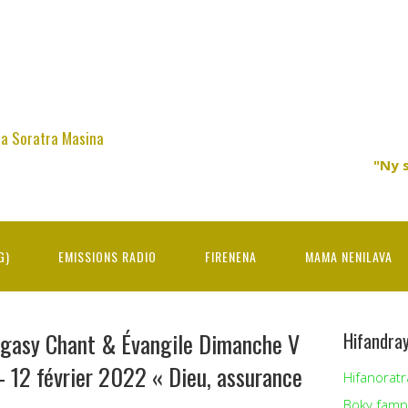
na Soratra Masina
"Ny 
G)
EMISSIONS RADIO
FIRENENA
MAMA NENILAVA
agasy Chant & Évangile Dimanche V
Hifandra
 – 12 février 2022 « Dieu, assurance
Hifanoratr
Boky famp