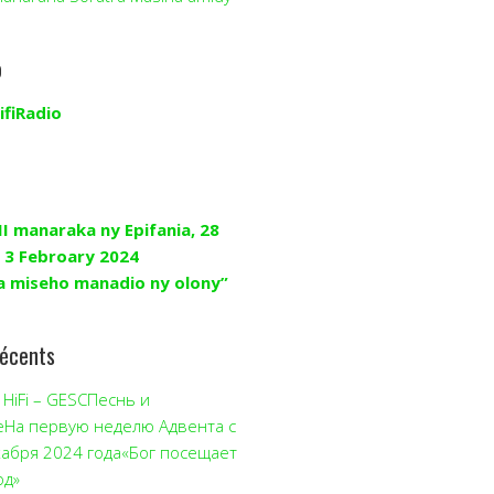
o
ifiRadio
II manaraka ny Epifania, 28
 3 Febroary 2024
a miseho manadio ny olony”
récents
HiFi – GESCПеснь и
еНа первую неделю Адвента с
кабря 2024 года«Бог посещает
од»