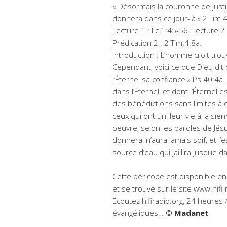
« Désormais la couronne de justi
donnera dans ce jour-là » 2 Tim.4
Lecture 1 : Lc.1:45-56. Lecture 2 :
Prédication 2 : 2 Tim.4:8a.
Introduction : L’homme croit tr
Cependant, voici ce que Dieu dit d
l’Éternel sa confiance » Ps.40:4a
dans l’Éternel, et dont l’Éternel e
des bénédictions sans limites à c
ceux qui ont uni leur vie à la s
oeuvre, selon les paroles de Jésus
donnerai n’aura jamais soif, et l’
source d’eau qui jaillira jusque da
Cette péricope est disponible en 
et se trouve sur le site www.hifi
Écoutez hifiradio.org, 24 heures 
évangéliques…
© Madanet