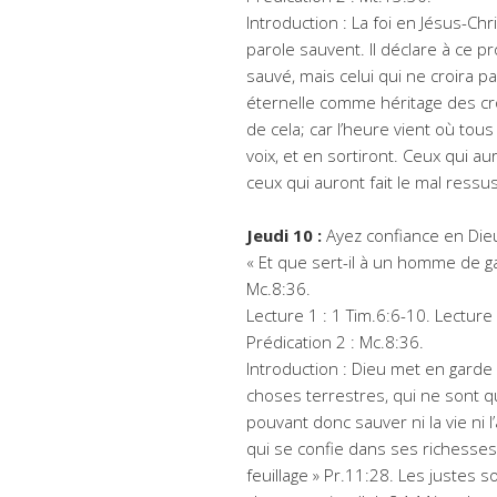
Introduction : La foi en Jésus-C
parole sauvent. Il déclare à ce pr
sauvé, mais celui qui ne croira p
éternelle comme héritage des cro
de cela; car l’heure vient où to
voix, et en sortiront. Ceux qui au
ceux qui auront fait le mal ressu
Jeudi 10 :
Ayez confiance en Dieu
« Et que sert-il à un homme de g
Mc.8:36.
Lecture 1 : 1 Tim.6:6-10. Lecture 
Prédication 2 : Mc.8:36.
Introduction : Dieu met en garde
choses terrestres, qui ne sont 
pouvant donc sauver ni la vie ni l
qui se confie dans ses richesses
feuillage » Pr.11:28. Les justes 