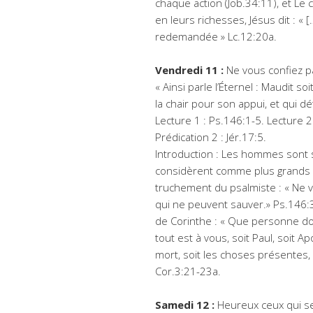
chaque action (Job.34:11), et Le 
en leurs richesses, Jésus dit : «
redemandée » Lc.12:20a.
Vendredi 11 :
Ne vous confiez p
« Ainsi parle l’Éternel : Maudit 
la chair pour son appui, et qui dé
Lecture 1 : Ps.146:1-5. Lecture 2 :
Prédication 2 : Jér.17:5.
Introduction : Les hommes sont s
considèrent comme plus grands qu
truchement du psalmiste : « Ne v
qui ne peuvent sauver.» Ps.146:3. 
de Corinthe : « Que personne d
tout est à vous, soit Paul, soit Apo
mort, soit les choses présentes, 
Cor.3:21-23a.
Samedi 12 :
Heureux ceux qui se