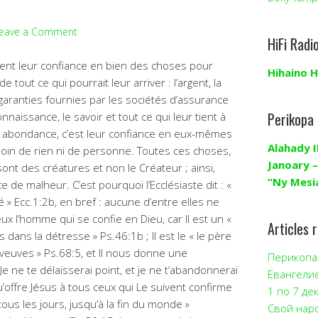
eave a Comment
HiFi Radi
t leur confiance en bien des choses pour
Hihaino H
 tout ce qui pourrait leur arriver : l’argent, la
 garanties fournies par les sociétés d’assurance
Perikopa
onnaissance, le savoir et tout ce qui leur tient à
en abondance, c’est leur confiance en eux-mêmes
Alahady I
besoin de rien ni de personne. Toutes ces choses,
Janoary –
sont des créatures et non le Créateur ; ainsi,
“Ny Mesi
 de malheur. C’est pourquoi l’Ecclésiaste dit : «
é » Ecc.1:2b, en bref : aucune d’entre elles ne
x l’homme qui se confie en Dieu, car Il est un «
Articles 
ans la détresse » Ps.46:1b ; Il est le « le père
veuves » Ps.68:5, et Il nous donne une
Перикопа 
Je ne te délaisserai point, et je ne t’abandonnerai
Евангели
’offre Jésus à tous ceux qui Le suivent confirme
1 по 7 де
s tous les jours, jusqu’à la fin du monde »
Свой нар