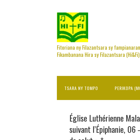
Fitoriana ny Filazantsara sy fampianara
Fikambanana Hira sy Filazantsara (Hi&Fi)
TSARA NY TOMPO
PERIKOPA (M
Église Luthérienne Mal
suivant l’Épiphanie, 06