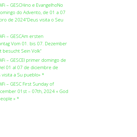
HiFi – GESCHino e EvangelhoNo
domingo do Advento, de 01 a 07
ro de 2024“Deus visita o Seu
HiFi – GESCAm ersten
ntag Vom 01. bis 07. Dezember
t besucht Sein Volk“
HiFi – GESCEl primer domingo de
el 01 al 07 de diciembre de
visita a Su pueblo» *
iFi – GESC First Sunday of
cember 01st – 07th, 2024 « God
people » *