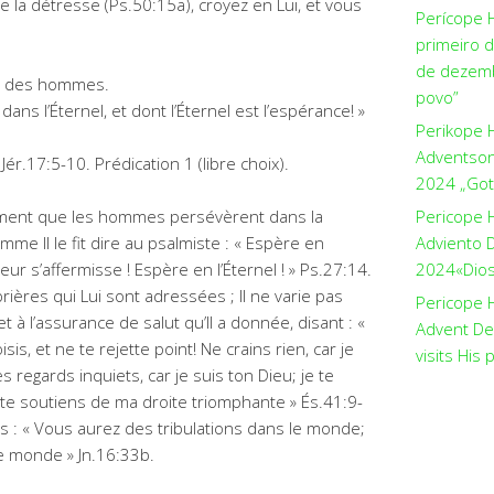
 la détresse (Ps.50:15a), croyez en Lui, et vous
Perícope 
primeiro 
de dezemb
ut des hommes.
povo”
dans l’Éternel, et dont l’Éternel est l’espérance! »
Perikope 
Adventson
Jér.17:5-10. Prédication 1 (libre choix).
2024 „Got
vement que les hommes persévèrent dans la
Pericope 
omme Il le fit dire au psalmiste : « Espère en
Adviento D
coeur s’affermisse ! Espère en l’Éternel ! » Ps.27:14.
2024«Dios 
ières qui Lui sont adressées ; Il ne varie pas
Pericope H
t à l’assurance de salut qu’Il a donnée, disant : «
Advent De
sis, et ne te rejette point! Ne crains rien, car je
visits His 
 regards inquiets, car je suis ton Dieu; je te
je te soutiens de ma droite triomphante » És.41:9-
es : « Vous aurez des tribulations dans le monde;
le monde » Jn.16:33b.