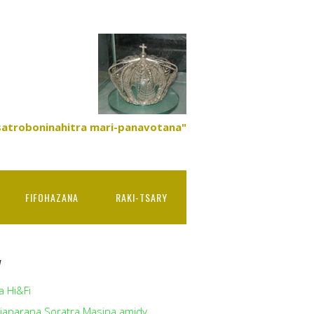
satroboninahitra mari-panavotana"
FIFOHAZANA
RAKI-TSARY
y
a Hi&Fi
ianarana Soratra Masina amidy