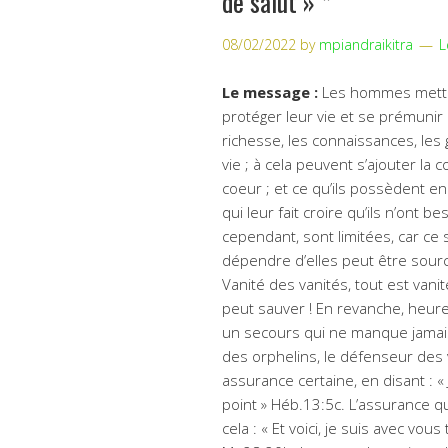
de salut » *
08/02/2022
by
mpiandraikitra
L
Le message :
Les hommes metten
protéger leur vie et se prémunir de
richesse, les connaissances, les
vie ; à cela peuvent s’ajouter la c
coeur ; et ce qu’ils possèdent 
qui leur fait croire qu’ils n’ont 
cependant, sont limitées, car ce 
dépendre d’elles peut être source
Vanité des vanités, tout est vanit
peut sauver ! En revanche, heureu
un secours qui ne manque jamais d
des orphelins, le défenseur des 
assurance certaine, en disant : « 
point » Héb.13:5c. L’assurance qu
cela : « Et voici, je suis avec vou