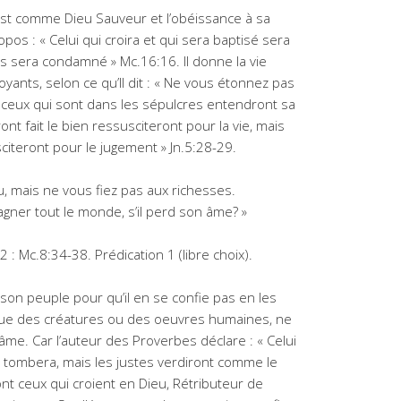
hrist comme Dieu Sauveur et l’obéissance à sa
opos : « Celui qui croira et qui sera baptisé sera
as sera condamné » Mc.16:16. Il donne la vie
yants, selon ce qu’Il dit : « Ne vous étonnez pas
us ceux qui sont dans les sépulcres entendront sa
ront fait le bien ressusciteront pour la vie, mais
sciteront pour le jugement » Jn.5:28-29.
, mais ne vous fiez pas aux richesses.
agner tout le monde, s’il perd son âme? »
2 : Mc.8:34-38. Prédication 1 (libre choix).
 son peuple pour qu’il en se confie pas en les
que des créatures ou des oeuvres humaines, ne
’âme. Car l’auteur des Proverbes déclare : « Celui
 tombera, mais les justes verdiront comme le
sont ceux qui croient en Dieu, Rétributeur de