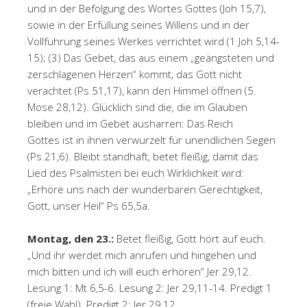
und in der Befolgung des Wortes Gottes (Joh 15,7),
sowie in der Erfüllung seines Willens und in der
Vollführung seines Werkes verrichtet wird (1 Joh 5,14-
15); (3) Das Gebet, das aus einem „geängsteten und
zerschlagenen Herzen“ kommt, das Gott nicht
verachtet (Ps 51,17), kann den Himmel öffnen (5.
Mose 28,12). Glücklich sind die, die im Glauben
bleiben und im Gebet ausharren: Das Reich
Gottes ist in ihnen verwurzelt für unendlichen Segen
(Ps 21,6). Bleibt standhaft, betet fleißig, damit das
Lied des Psalmisten bei euch Wirklichkeit wird:
„Erhöre uns nach der wunderbaren Gerechtigkeit,
Gott, unser Heil“ Ps 65,5a.
Montag, den 23.:
Betet fleißig, Gott hört auf euch.
„Und ihr werdet mich anrufen und hingehen und
mich bitten und ich will euch erhören“ Jer 29,12.
Lesung 1: Mt 6,5-6. Lesung 2: Jer 29,11-14. Predigt 1
(freie Wahl). Predigt 2: Jer 29,12.