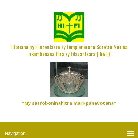
Fitoriana ny Filazantsara sy fampianarana Soratra Masina
Fikambanana Hira sy Filazantsara (Hi&Fi)
"Ny satroboninahitra mari-panavotana"