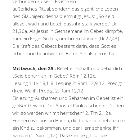
verbunden zu sein. Es ist kein
äußerliches Ritual, sondern das eigentliche Leben
des Gläubigen; deshalb ermutigt Jesus: „So seid
allezeit wach und betet, dass ihr stark werdet“ Lk
21,36a. Als Jesus in Gethsemane im Gebet kämpfte,
kam ein Engel Gottes, um Ihn zu stärken (Lk 22,43).
Die Kraft des Gebets besteht darin, dass Gott es
erhört und beantwortet. Beten Sie also ernsthaft.
Mittwoch, den 25.:
Betet ernsthaft und beharrlich.
„Seid beharrlich im Gebet“ Röm 12,12c.
Lesung 1: Lk 18,1-8. Lesung 2: Röm 12,9-12. Predigt 1
(freie Wahl). Predigt 2: Röm 12,12.
Einleitung: Ausharren und Beharren im Gebet ist ein
großer Gewinn. Der Apostel Paulus schrieb: „Dulden
wir, so werden wir mit herrschen“ 2. Tim 2,12a.
Erinnern wir uns an Hanna, die beharrlich betete, um
ein Kind zu bekommen, und der Herr schenkte ihr
Samuel (1. Sam 1,12). Das Gleiche gilt für die