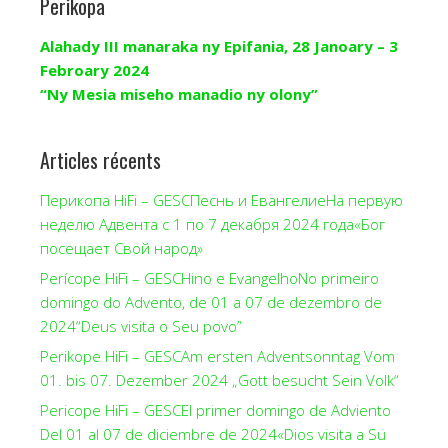
Perikopa
Alahady III manaraka ny Epifania, 28 Janoary – 3
Febroary 2024
“Ny Mesia miseho manadio ny olony”
Articles récents
Перикопа HiFi – GESCПеснь и ЕвангелиеНа первую
неделю Адвента с 1 по 7 декабря 2024 года«Бог
посещает Свой народ»
Perícope HiFi – GESCHino e EvangelhoNo primeiro
domingo do Advento, de 01 a 07 de dezembro de
2024“Deus visita o Seu povo”
Perikope HiFi – GESCAm ersten Adventsonntag Vom
01. bis 07. Dezember 2024 „Gott besucht Sein Volk“
Pericope HiFi – GESCEl primer domingo de Adviento
Del 01 al 07 de diciembre de 2024«Dios visita a Su