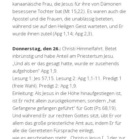
kanaanäische Frau, die Jesus für ihre von Dämonen
besessene Tochter bat (Mt 15,22). Es waren auch die
Apostel und die Frauen, die unablässig beteten,
während sie auf den Heiligen Geist warteten, und Er
wurde ihnen zuteil (Apg 1,14; Apg 2,3).
Donnerstag, den 26.:
Christi Himmelfahrt. Betet
inbrünstig und habe Anteil am Priestertum Jesu.
„Und als er das gesagt hatte, wurde er zusehends
aufgehoben“ Apg 1,9.
Lesung 1: Jes 57,15. Lesung 2: Apg 1,1-11. Predigt 1
(freie Wahl). Predigt 2: Apg 1,9.
Einleitung: Als Jesus in die Höhe hinaufgestiegen ist,
ist Er nicht allein zurückgekommen, sondern „hat
Gefangene gefangen geführt“ für Gott (Ps 68,19).
Und während Er zur rechten Gottes sitzt, übt Er vor
allem das große priesterliche Amt aus, indem Er für
alle die Geretteten Fürsprache einlegt,
wie es geschrieben steht: „Christus Jesus […] der zur