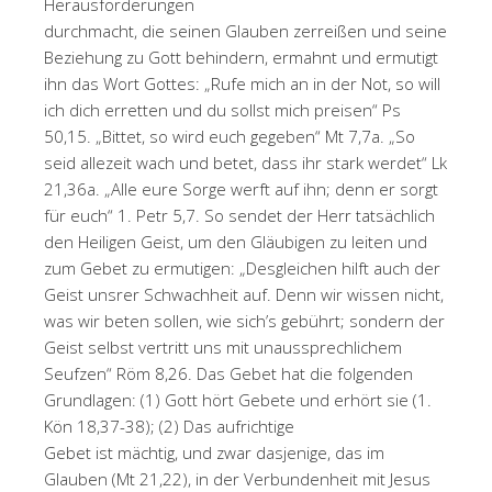
Herausforderungen
durchmacht, die seinen Glauben zerreißen und seine
Beziehung zu Gott behindern, ermahnt und ermutigt
ihn das Wort Gottes: „Rufe mich an in der Not, so will
ich dich erretten und du sollst mich preisen“ Ps
50,15. „Bittet, so wird euch gegeben“ Mt 7,7a. „So
seid allezeit wach und betet, dass ihr stark werdet“ Lk
21,36a. „Alle eure Sorge werft auf ihn; denn er sorgt
für euch“ 1. Petr 5,7. So sendet der Herr tatsächlich
den Heiligen Geist, um den Gläubigen zu leiten und
zum Gebet zu ermutigen: „Desgleichen hilft auch der
Geist unsrer Schwachheit auf. Denn wir wissen nicht,
was wir beten sollen, wie sich’s gebührt; sondern der
Geist selbst vertritt uns mit unaussprechlichem
Seufzen“ Röm 8,26. Das Gebet hat die folgenden
Grundlagen: (1) Gott hört Gebete und erhört sie (1.
Kön 18,37-38); (2) Das aufrichtige
Gebet ist mächtig, und zwar dasjenige, das im
Glauben (Mt 21,22), in der Verbundenheit mit Jesus