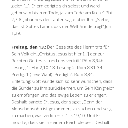
gleich […], Er erniedrigte sich selbst und ward
gehorsam bis zum Tode, ja zum Tode am Kreuz“ Phil
2,7-8. Johannes der Täufer sagte über Ihn: „Siehe,
das ist Gottes Lamm, das der Welt Sünde trägt“ Joh
1,29.
Freitag, den 13.:
Der Gesalbte des Herrn tritt für
Sein Volk ein.„Christus Jesus ist hier […] der zur
Rechten Gottes ist und uns vertritt“ Röm 8,34b.
Lesung 1: Hbr 2,10-18. Lesung 2: Röm 8,31-34.
Predigt 1 (freie Wahl). Predigt 2: Röm 8,34.
Einleitung: Gott würde sich so sehr wünschen, dass
die Sünder zu Ihm zurückkehren, um Sein Königreich
zu empfangen und das ewige Leben zu erlangen.
Deshalb sandte Er Jesus, der sagte: „Denn der
Menschensohn ist gekommen, zu suchen und selig
zu machen, was verloren ist“ Lk 19,10. Und Er
möchte, dass sie in seinem Reich bleiben. Deshalb