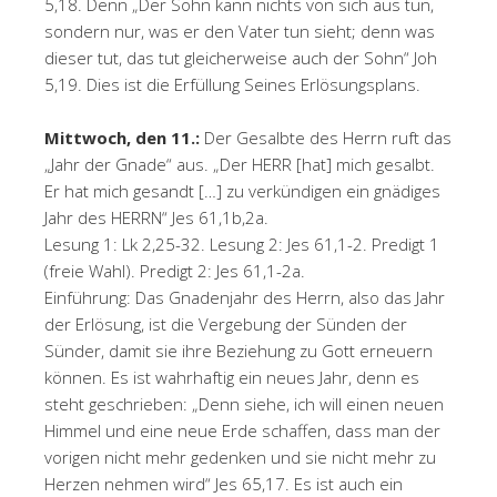
5,18. Denn „Der Sohn kann nichts von sich aus tun,
sondern nur, was er den Vater tun sieht; denn was
dieser tut, das tut gleicherweise auch der Sohn“ Joh
5,19. Dies ist die Erfüllung Seines Erlösungsplans.
Mittwoch, den 11.:
Der Gesalbte des Herrn ruft das
„Jahr der Gnade“ aus. „Der HERR [hat] mich gesalbt.
Er hat mich gesandt […] zu verkündigen ein gnädiges
Jahr des HERRN“ Jes 61,1b,2a.
Lesung 1: Lk 2,25-32. Lesung 2: Jes 61,1-2. Predigt 1
(freie Wahl). Predigt 2: Jes 61,1-2a.
Einführung: Das Gnadenjahr des Herrn, also das Jahr
der Erlösung, ist die Vergebung der Sünden der
Sünder, damit sie ihre Beziehung zu Gott erneuern
können. Es ist wahrhaftig ein neues Jahr, denn es
steht geschrieben: „Denn siehe, ich will einen neuen
Himmel und eine neue Erde schaffen, dass man der
vorigen nicht mehr gedenken und sie nicht mehr zu
Herzen nehmen wird“ Jes 65,17. Es ist auch ein