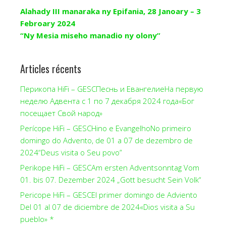
Alahady III manaraka ny Epifania, 28 Janoary – 3
Febroary 2024
“Ny Mesia miseho manadio ny olony”
Articles récents
Перикопа HiFi – GESCПеснь и ЕвангелиеНа первую
неделю Адвента с 1 по 7 декабря 2024 года«Бог
посещает Свой народ»
Perícope HiFi – GESCHino e EvangelhoNo primeiro
domingo do Advento, de 01 a 07 de dezembro de
2024“Deus visita o Seu povo”
Perikope HiFi – GESCAm ersten Adventsonntag Vom
01. bis 07. Dezember 2024 „Gott besucht Sein Volk“
Pericope HiFi – GESCEl primer domingo de Adviento
Del 01 al 07 de diciembre de 2024«Dios visita a Su
pueblo» *