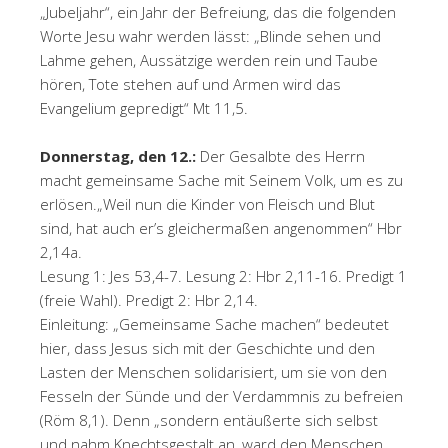
„Jubeljahr“, ein Jahr der Befreiung, das die folgenden
Worte Jesu wahr werden lässt: „Blinde sehen und
Lahme gehen, Aussätzige werden rein und Taube
hören, Tote stehen auf und Armen wird das
Evangelium gepredigt“ Mt 11,5.
Donnerstag, den 12.:
Der Gesalbte des Herrn
macht gemeinsame Sache mit Seinem Volk, um es zu
erlösen.„Weil nun die Kinder von Fleisch und Blut
sind, hat auch er’s gleichermaßen angenommen“ Hbr
2,14a.
Lesung 1: Jes 53,4-7. Lesung 2: Hbr 2,11-16. Predigt 1
(freie Wahl). Predigt 2: Hbr 2,14.
Einleitung: „Gemeinsame Sache machen“ bedeutet
hier, dass Jesus sich mit der Geschichte und den
Lasten der Menschen solidarisiert, um sie von den
Fesseln der Sünde und der Verdammnis zu befreien
(Röm 8,1). Denn „sondern entäußerte sich selbst
und nahm Knechtsgestalt an, ward den Menschen