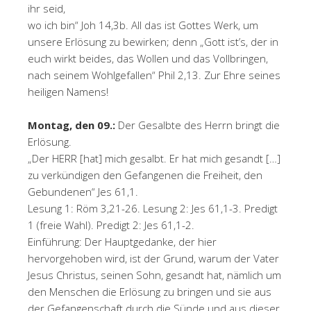
ihr seid,
wo ich bin“ Joh 14,3b. All das ist Gottes Werk, um
unsere Erlösung zu bewirken; denn „Gott ist’s, der in
euch wirkt beides, das Wollen und das Vollbringen,
nach seinem Wohlgefallen“ Phil 2,13. Zur Ehre seines
heiligen Namens!
Montag, den 09.:
Der Gesalbte des Herrn bringt die
Erlösung.
„Der HERR [hat] mich gesalbt. Er hat mich gesandt […]
zu verkündigen den Gefangenen die Freiheit, den
Gebundenen“ Jes 61,1.
Lesung 1: Röm 3,21-26. Lesung 2: Jes 61,1-3. Predigt
1 (freie Wahl). Predigt 2: Jes 61,1-2.
Einführung: Der Hauptgedanke, der hier
hervorgehoben wird, ist der Grund, warum der Vater
Jesus Christus, seinen Sohn, gesandt hat, nämlich um
den Menschen die Erlösung zu bringen und sie aus
der Gefangenschaft durch die Sünde und aus dieser