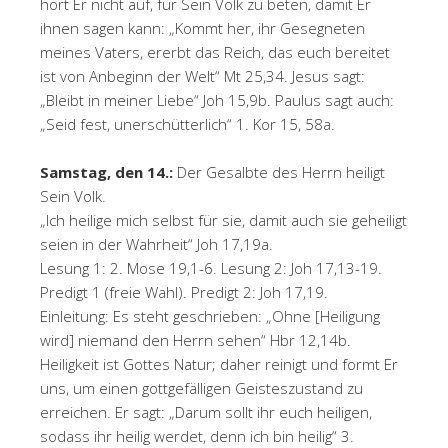
hört Er nicht auf, für Sein Volk zu beten, damit Er
ihnen sagen kann: „Kommt her, ihr Gesegneten
meines Vaters, ererbt das Reich, das euch bereitet
ist von Anbeginn der Welt“ Mt 25,34. Jesus sagt:
„Bleibt in meiner Liebe“ Joh 15,9b. Paulus sagt auch:
„Seid fest, unerschütterlich“ 1. Kor 15, 58a.
Samstag, den 14.:
Der Gesalbte des Herrn heiligt
Sein Volk.
„Ich heilige mich selbst für sie, damit auch sie geheiligt
seien in der Wahrheit“ Joh 17,19a.
Lesung 1: 2. Mose 19,1-6. Lesung 2: Joh 17,13-19.
Predigt 1 (freie Wahl). Predigt 2: Joh 17,19.
Einleitung: Es steht geschrieben: „Ohne [Heiligung
wird] niemand den Herrn sehen“ Hbr 12,14b.
Heiligkeit ist Gottes Natur; daher reinigt und formt Er
uns, um einen gottgefälligen Geisteszustand zu
erreichen. Er sagt: „Darum sollt ihr euch heiligen,
sodass ihr heilig werdet, denn ich bin heilig“ 3.