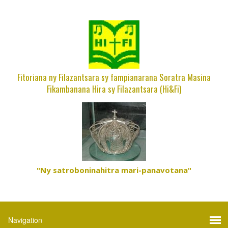
Fitoriana ny Filazantsara sy fampianarana Soratra Masina
Fikambanana Hira sy Filazantsara (Hi&Fi)
"Ny satroboninahitra mari-panavotana"