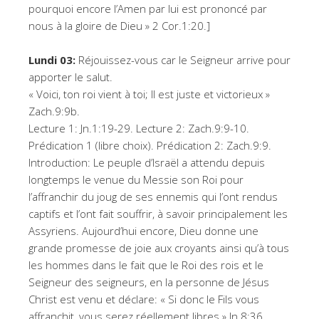
pourquoi encore l’Amen par lui est prononcé par
nous à la gloire de Dieu » 2 Cor.1:20.]
Lundi 03:
Réjouissez-vous car le Seigneur arrive pour
apporter le salut.
« Voici, ton roi vient à toi; Il est juste et victorieux »
Zach.9:9b.
Lecture 1: Jn.1:19-29. Lecture 2: Zach.9:9-10.
Prédication 1 (libre choix). Prédication 2: Zach.9:9.
Introduction: Le peuple d’Israël a attendu depuis
longtemps le venue du Messie son Roi pour
l’affranchir du joug de ses ennemis qui l’ont rendus
captifs et l’ont fait souffrir, à savoir principalement les
Assyriens. Aujourd’hui encore, Dieu donne une
grande promesse de joie aux croyants ainsi qu’à tous
les hommes dans le fait que le Roi des rois et le
Seigneur des seigneurs, en la personne de Jésus
Christ est venu et déclare: « Si donc le Fils vous
affranchit, vous serez réellement libres » Jn.8:36.