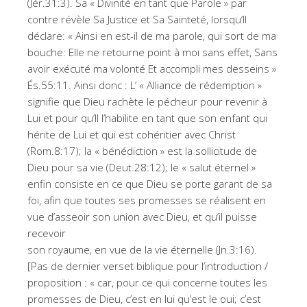
(Jér.31:3). Sa « Divinité en tant que Parole » par
contre révèle Sa Justice et Sa Sainteté, lorsqu’Il
déclare: « Ainsi en est-il de ma parole, qui sort de ma
bouche: Elle ne retourne point à moi sans effet, Sans
avoir exécuté ma volonté Et accompli mes desseins »
És.55:11. Ainsi donc : L’ « Alliance de rédemption »
signifie que Dieu rachète le pécheur pour revenir à
Lui et pour qu’Il l’habilite en tant que son enfant qui
hérite de Lui et qui est cohéritier avec Christ
(Rom.8:17); la « bénédiction » est la sollicitude de
Dieu pour sa vie (Deut.28:12); le « salut éternel »
enfin consiste en ce que Dieu se porte garant de sa
foi, afin que toutes ses promesses se réalisent en
vue d’asseoir son union avec Dieu, et qu’il puisse
recevoir
son royaume, en vue de la vie éternelle (Jn.3:16).
[Pas de dernier verset biblique pour l’introduction /
proposition : « car, pour ce qui concerne toutes les
promesses de Dieu, c’est en lui qu’est le oui; c’est