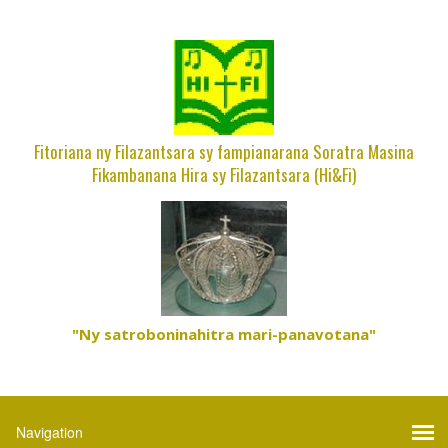
Fitoriana ny Filazantsara sy fampianarana Soratra Masina
Fikambanana Hira sy Filazantsara (Hi&Fi)
"Ny satroboninahitra mari-panavotana"