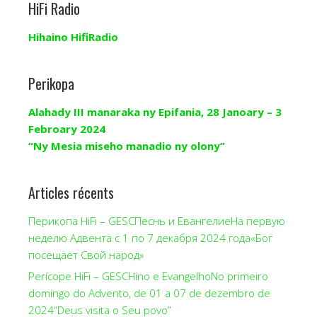
HiFi Radio
Hihaino HifiRadio
Perikopa
Alahady III manaraka ny Epifania, 28 Janoary – 3
Febroary 2024
“Ny Mesia miseho manadio ny olony”
Articles récents
Перикопа HiFi – GESCПеснь и ЕвангелиеНа первую
неделю Адвента с 1 по 7 декабря 2024 года«Бог
посещает Свой народ»
Perícope HiFi – GESCHino e EvangelhoNo primeiro
domingo do Advento, de 01 a 07 de dezembro de
2024“Deus visita o Seu povo”