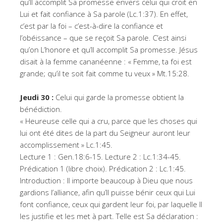
qu’Il accomplit Sa promesse envers celui qui croit en
Lui et fait confiance à Sa parole (Lc.1:37). En effet,
c’est par la foi – c’est-à-dire la confiance et
l’obéissance – que se reçoit Sa parole. C’est ainsi
qu’on L’honore et qu’Il accomplit Sa promesse. Jésus
disait à la femme cananéenne : « Femme, ta foi est
grande; qu’il te soit fait comme tu veux » Mt.15:28.
Jeudi 30 :
Celui qui garde la promesse obtient la
bénédiction.
« Heureuse celle qui a cru, parce que les choses qui
lui ont été dites de la part du Seigneur auront leur
accomplissement » Lc.1:45.
Lecture 1 : Gen.18:6-15. Lecture 2 : Lc.1:34-45.
Prédication 1 (libre choix). Prédication 2 : Lc.1:45.
Introduction : Il importe beaucoup à Dieu que nous
gardions l’alliance, afin qu’Il puisse bénir ceux qui Lui
font confiance, ceux qui gardent leur foi, par laquelle Il
les justifie et les met à part. Telle est Sa déclaration :