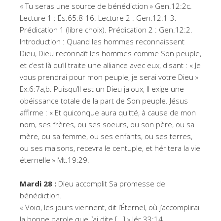
« Tu seras une source de bénédiction » Gen.12:2c.
Lecture 1 : És.65:8-16. Lecture 2 : Gen.12:1-3.
Prédication 1 (libre choix). Prédication 2 : Gen.12:2.
Introduction : Quand les hommes reconnaissent
Dieu, Dieu reconnaît les hommes comme Son peuple,
et c’est là qu’Il traite une alliance avec eux, disant : « Je
vous prendrai pour mon peuple, je serai votre Dieu »
Ex.6:7a,b. Puisqu’Il est un Dieu jaloux, Il exige une
obéissance totale de la part de Son peuple. Jésus
affirme : « Et quiconque aura quitté, à cause de mon
nom, ses frères, ou ses soeurs, ou son père, ou sa
mère, ou sa femme, ou ses enfants, ou ses terres,
ou ses maisons, recevra le centuple, et héritera la vie
éternelle » Mt.19:29.
Mardi 28 :
Dieu accomplit Sa promesse de
bénédiction.
« Voici, les jours viennent, dit l’Éternel, où j’accomplirai
la bonne parole que j’ai dite […] » Jér.33:14.