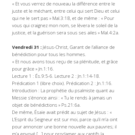
« Et vous verrez de nouveau la différence entre le
juste et le méchant, entre celui qui sert Dieu et celui
qui ne le sert pas » Mal.3:18, et de même : « Pour
vous qui craignez mon nom, se lèvera le soleil de la
justice, et la guérison sera sous ses ailes » Mal.4:2a.
Vendredi 31 :
Jésus-Christ, Garant de l’alliance de
bénédiction pour tous les hommes.
« Et nous avons tous reçu de sa plénitude, et grâce
pour grâce » Jn.1:16.
Lecture 1 : És.9:5-6. Lecture 2 : Jn.1:14-18.
Prédication 1 (libre choix). Prédication 2 : Jn.1:16.
Introduction : La prophétie du psalmiste quant au
Messie s’énonce ainsi : « Tu le rends à jamais un
objet de bénédictions » Ps.21:6a.
De même, Ésaïe avait prédit au sujet de Jésus : «
L’Esprit du Seigneur est sur moi, parce qu’il m’a oint
pour annoncer une bonne nouvelle aux pauvres; il
m’a envoyé […] pour proclamer aux captifs la