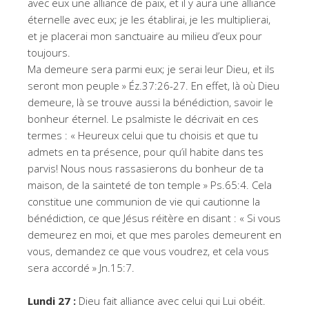
avec eux une alliance de paix, et il y aura une alliance
éternelle avec eux; je les établirai, je les multiplierai,
et je placerai mon sanctuaire au milieu d’eux pour
toujours.
Ma demeure sera parmi eux; je serai leur Dieu, et ils
seront mon peuple » Éz.37:26-27. En effet, là où Dieu
demeure, là se trouve aussi la bénédiction, savoir le
bonheur éternel. Le psalmiste le décrivait en ces
termes : « Heureux celui que tu choisis et que tu
admets en ta présence, pour qu’il habite dans tes
parvis! Nous nous rassasierons du bonheur de ta
maison, de la sainteté de ton temple » Ps.65:4. Cela
constitue une communion de vie qui cautionne la
bénédiction, ce que Jésus réitère en disant : « Si vous
demeurez en moi, et que mes paroles demeurent en
vous, demandez ce que vous voudrez, et cela vous
sera accordé » Jn.15:7.
Lundi 27 :
Dieu fait alliance avec celui qui Lui obéit.