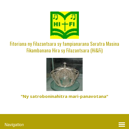
Fitoriana ny Filazantsara sy fampianarana Soratra Masina
Fikambanana Hira sy Filazantsara (Hi&Fi)
"Ny satroboninahitra mari-panavotana"