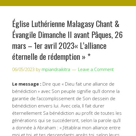
Église Luthérienne Malagasy Chant &
Évangile Dimanche II avant Pâques, 26
mars – 1er avril 2023« L’alliance
éternelle de rédemption » *
06/05/2023
by
mpiandraikitra
Leave a Comment
Le message :
Dire que « Dieu fait une alliance de
bénédiction » avec Son peuple signifie qu’Il donne la
garantie de l’accomplissement de Son dessein de
bénédiction envers lui. Avec cela, Il fait durer
éternellement Sa bénédiction au profit de toutes les
générations qui se succéderont, selon la parole qu’Il
a donnée à Abraham : « J’établirai mon alliance entre
moi et toi, et tes descendants après toi, selon leurs