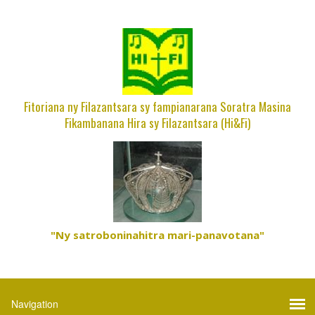
Fitoriana ny Filazantsara sy fampianarana Soratra Masina
Fikambanana Hira sy Filazantsara (Hi&Fi)
"Ny satroboninahitra mari-panavotana"