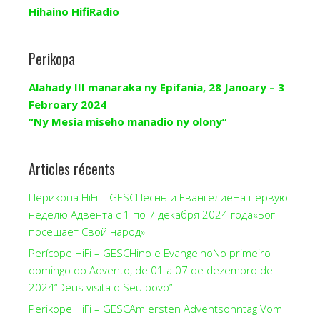
Hihaino HifiRadio
Perikopa
Alahady III manaraka ny Epifania, 28 Janoary – 3
Febroary 2024
“Ny Mesia miseho manadio ny olony”
Articles récents
Перикопа HiFi – GESCПеснь и ЕвангелиеНа первую
неделю Адвента с 1 по 7 декабря 2024 года«Бог
посещает Свой народ»
Perícope HiFi – GESCHino e EvangelhoNo primeiro
domingo do Advento, de 01 a 07 de dezembro de
2024“Deus visita o Seu povo”
Perikope HiFi – GESCAm ersten Adventsonntag Vom