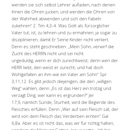
werden sie sich selbst Lehrer aufladen, nach denen
ihnen die Ohren jucken, und werden die Ohren von
der Wahrheit abwenden und sich den Fabeln
zukehren“ 2. Tim 4,3-4. Was Gott als fürsorglicher
Vater tut, ist, zu lehren und zu ermahnen, ja sogar zu
disziplinieren, damit Er Seine Kinder nicht verliert.
Denn es steht geschrieben: „Mein Sohn, verwirf die
Zucht des HERRN nicht und sei nicht
ungeduldig, wenn er dich zurechtweist; denn wen der
HERR liebt, den weist er zurecht, und hat doch
Wohlgefallen an ihm wie ein Vater am Sohn“ Spr
3,11,12. Es gibt jedoch diejenigen, die den „willigen
Weg“ wählen, denn „Es ist das Herz ein trotzig und
verzagt Ding; wer kann es ergründen?“ Jer
17,9, nämlich Sünde, Sturheit, wird die Begierde des
Fleisches erfüllen. Denn „Wer auf sein Fleisch sät, der
wird von dem Fleisch das Verderben ernten“ Gal
6,8a. Aber es ist nicht das, was wir für richtig halten,