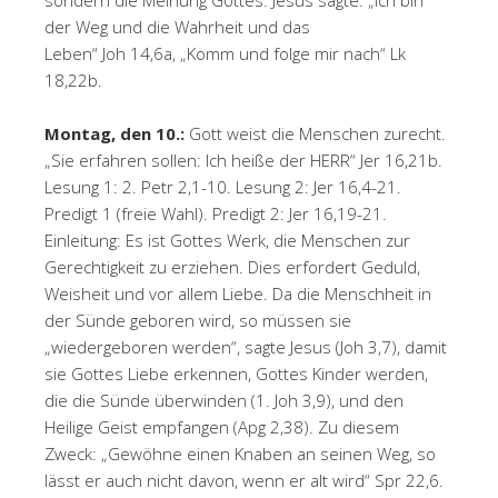
sondern die Meinung Gottes. Jesus sagte: „Ich bin
der Weg und die Wahrheit und das
Leben“ Joh 14,6a, „Komm und folge mir nach“ Lk
18,22b.
Montag, den 10.:
Gott weist die Menschen zurecht.
„Sie erfahren sollen: Ich heiße der HERR“ Jer 16,21b.
Lesung 1: 2. Petr 2,1-10. Lesung 2: Jer 16,4-21.
Predigt 1 (freie Wahl). Predigt 2: Jer 16,19-21.
Einleitung: Es ist Gottes Werk, die Menschen zur
Gerechtigkeit zu erziehen. Dies erfordert Geduld,
Weisheit und vor allem Liebe. Da die Menschheit in
der Sünde geboren wird, so müssen sie
„wiedergeboren werden“, sagte Jesus (Joh 3,7), damit
sie Gottes Liebe erkennen, Gottes Kinder werden,
die die Sünde überwinden (1. Joh 3,9), und den
Heilige Geist empfangen (Apg 2,38). Zu diesem
Zweck: „Gewöhne einen Knaben an seinen Weg, so
lässt er auch nicht davon, wenn er alt wird“ Spr 22,6.