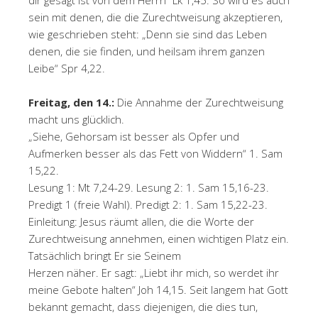
dir gesagt ist von dem Herrn“ Lk 1,45. So wird es auch
sein mit denen, die die Zurechtweisung akzeptieren,
wie geschrieben steht: „Denn sie sind das Leben
denen, die sie finden, und heilsam ihrem ganzen
Leibe“ Spr 4,22.
Freitag, den 14.:
Die Annahme der Zurechtweisung
macht uns glücklich.
„Siehe, Gehorsam ist besser als Opfer und
Aufmerken besser als das Fett von Widdern“ 1. Sam
15,22.
Lesung 1: Mt 7,24-29. Lesung 2: 1. Sam 15,16-23.
Predigt 1 (freie Wahl). Predigt 2: 1. Sam 15,22-23.
Einleitung: Jesus räumt allen, die die Worte der
Zurechtweisung annehmen, einen wichtigen Platz ein.
Tatsächlich bringt Er sie Seinem
Herzen näher. Er sagt: „Liebt ihr mich, so werdet ihr
meine Gebote halten“ Joh 14,15. Seit langem hat Gott
bekannt gemacht, dass diejenigen, die dies tun,