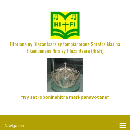
Fitoriana ny Filazantsara sy fampianarana Soratra Masina
Fikambanana Hira sy Filazantsara (Hi&Fi)
"Ny satroboninahitra mari-panavotana"