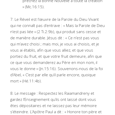
prêchez la Bonne Nouvelle à toute la création
» (Mc.16:15).
7. Le Réveil est l’œuvre de la Parole du Dieu Vivant
qui ne connaît pas d’entrave : « Mais la Parole de Dieu
n’est pas liée » (2 Ti.2:9b), qui produit sans cesse et
de manière durable. Jésus dit : « Ce n’est pas vous
qui m’avez choisi ; mais moi, je vous ai choisis, et je
vous ai établis, afin que vous alliez, et que vous
portiez du fruit, et que votre fruit demeure, afin que
ce que vous demanderez au Père en mon nom, il
vous le donne » (Jn.15:16). Souvenons-nous de la foi
d’Abel, « C’est par elle qu’il parle encore, quoique
mort » (Hé.11:4b).
8. Le message : Respectez les Raiamandreny et
gardez l’Enseignement qu’ils ont laissé dont vous
êtes dépositaires et ne laissez pas leur mémoire
s’éteindre. L’Apôtre Paul a dit : « Honore ton père et