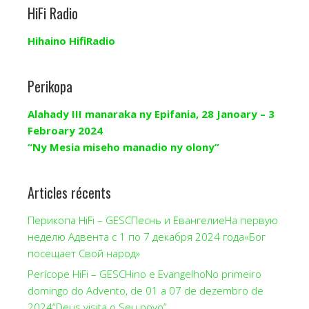
HiFi Radio
Hihaino HifiRadio
Perikopa
Alahady III manaraka ny Epifania, 28 Janoary – 3
Febroary 2024
“Ny Mesia miseho manadio ny olony”
Articles récents
Перикопа HiFi – GESCПеснь и ЕвангелиеНа первую
неделю Адвента с 1 по 7 декабря 2024 года«Бог
посещает Свой народ»
Perícope HiFi – GESCHino e EvangelhoNo primeiro
domingo do Advento, de 01 a 07 de dezembro de
2024“Deus visita o Seu povo”