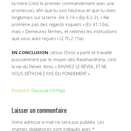
ta mère (c’est le premier commandement avec une
promesse), afin que tu sois heureux et que tu vives
longtemps sur la terre -De.5:16 » (Ep.6:2-3), « Ne
promène pas des regards inquiets » (Es.41:10a),
mais « Demeurez fermes, et retenez les instructions
que vous avez reçues » (2 Th.2:15a).
EN CONCLUSION :
Jésus Christ a parlé et travaillé
puissamment par le moyen des Raiamandreny, c’est
la vie du Réveil. Ainsi, « RAVIVEZ LE RÉVEIL, ET NE
VOUS DÉTACHEZ PAS DU FONDEMENT ».
Posted in:
Fascicule (10 Pejy)
Laisser un commentaire
Votre adresse e-mail ne sera pas publiée.
Les
champs obligatoires sont indiqués avec
*