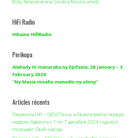
Boky fampianarana Soratra Masina amidy
HiFi Radio
Hihaino HifiRadio
Perikopa
Alahady III manaraka ny Epifania, 28 Janoary – 3
Febroary 2024
“Ny Mesia miseho manadio ny olony”
Articles récents
Перикопа HiFi – GESCПеснь и ЕвангелиеНа первую
неделю Адвента с 1 по 7 декабря 2024 года«Бог
посещает Свой народ»