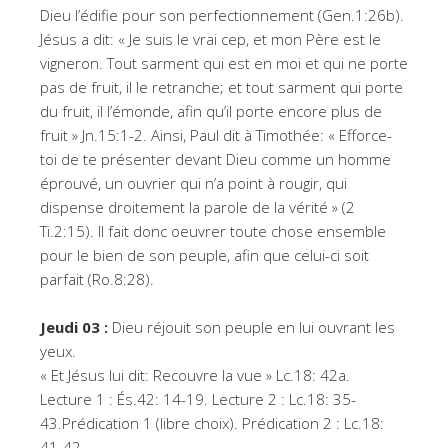
Dieu l’édifie pour son perfectionnement (Gen.1:26b).
Jésus a dit: « Je suis le vrai cep, et mon Père est le
vigneron. Tout sarment qui est en moi et qui ne porte
pas de fruit, il le retranche; et tout sarment qui porte
du fruit, il l’émonde, afin qu’il porte encore plus de
fruit » Jn.15:1-2. Ainsi, Paul dit à Timothée: « Efforce-
toi de te présenter devant Dieu comme un homme
éprouvé, un ouvrier qui n’a point à rougir, qui
dispense droitement la parole de la vérité » (2
Ti.2:15). Il fait donc oeuvrer toute chose ensemble
pour le bien de son peuple, afin que celui-ci soit
parfait (Ro.8:28).
Jeudi 03 :
Dieu réjouit son peuple en lui ouvrant les
yeux.
« Et Jésus lui dit: Recouvre la vue » Lc.18: 42a.
Lecture 1 : És.42: 14-19. Lecture 2 : Lc.18: 35-
43.Prédication 1 (libre choix). Prédication 2 : Lc.18:
41-42.