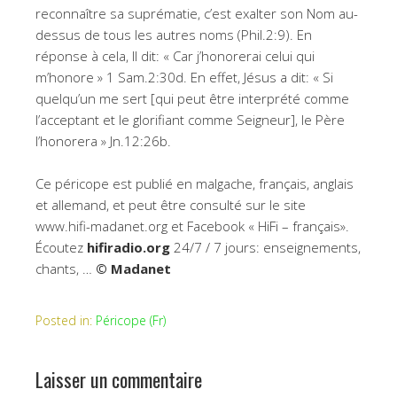
reconnaître sa suprématie, c’est exalter son Nom au-
dessus de tous les autres noms (Phil.2:9). En
réponse à cela, Il dit: « Car j’honorerai celui qui
m’honore » 1 Sam.2:30d. En effet, Jésus a dit: « Si
quelqu’un me sert [qui peut être interprété comme
l’acceptant et le glorifiant comme Seigneur], le Père
l’honorera » Jn.12:26b.
Ce péricope est publié en malgache, français, anglais
et allemand, et peut être consulté sur le site
www.hifi-madanet.org et Facebook « HiFi – français».
Écoutez
hifiradio.org
24/7 / 7 jours: enseignements,
chants, …
© Madanet
Posted in:
Péricope (Fr)
Laisser un commentaire