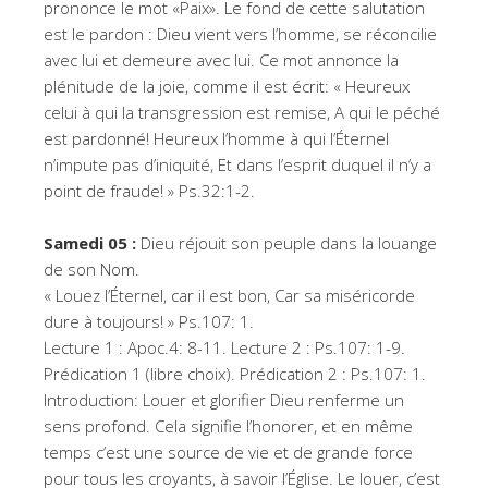
prononce le mot «Paix». Le fond de cette salutation
est le pardon : Dieu vient vers l’homme, se réconcilie
avec lui et demeure avec lui. Ce mot annonce la
plénitude de la joie, comme il est écrit: « Heureux
celui à qui la transgression est remise, A qui le péché
est pardonné! Heureux l’homme à qui l’Éternel
n’impute pas d’iniquité, Et dans l’esprit duquel il n’y a
point de fraude! » Ps.32:1-2.
Samedi 05 :
Dieu réjouit son peuple dans la louange
de son Nom.
« Louez l’Éternel, car il est bon, Car sa miséricorde
dure à toujours! » Ps.107: 1.
Lecture 1 : Apoc.4: 8-11. Lecture 2 : Ps.107: 1-9.
Prédication 1 (libre choix). Prédication 2 : Ps.107: 1.
Introduction: Louer et glorifier Dieu renferme un
sens profond. Cela signifie l’honorer, et en même
temps c’est une source de vie et de grande force
pour tous les croyants, à savoir l’Église. Le louer, c’est