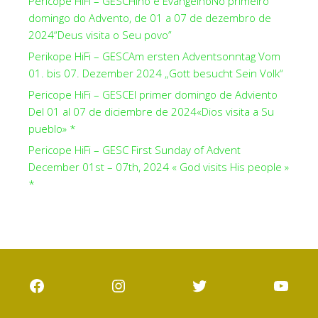
Perícope HiFi – GESCHino e EvangelhoNo primeiro
domingo do Advento, de 01 a 07 de dezembro de
2024“Deus visita o Seu povo”
Perikope HiFi – GESCAm ersten Adventsonntag Vom
01. bis 07. Dezember 2024 „Gott besucht Sein Volk“
Pericope HiFi – GESCEl primer domingo de Adviento
Del 01 al 07 de diciembre de 2024«Dios visita a Su
pueblo» *
Pericope HiFi – GESC First Sunday of Advent
December 01st – 07th, 2024 « God visits His people »
*
Facebook
Instagram
Twitter
YouT