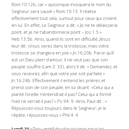
Rom.10:12b, car « quiconque invoquera le nom du
Seigneur sera sauvé » Rom.10:13. Il réalise
effectivement tout cela, surtout pour ceux qui croient
en lui. En effet, Le Seigneur a dit: « Je ne te délaisserai
point, et je ne t’abandonnerai point – Jos.1:5 »
Heb.13:5b. Ainsi, quand ils sont en difficulté, Jésus
leur dit: «Vous serez dans la tristesse, mais votre
tristesse se changera en joie » Jn.16:20b. Parce qu’Il
est un Dieu plein d’amour, Il ne veut pas que son
peuple souffre (Lam.3: 33), alors Il dit: « Demandez, et
vous recevrez, afin que votre joie soit parfaite »
Jn.16:24b. Effectivement il entend les prières et
prend soin de son peuple, en lui disant: «Celui qui a
planté l’oreille n’entendrait-il pas? Celui qui a formé
l’oeil ne verrait-il pas? » Ps.94: 9. Ainsi, Paul dit : «
Réjouissez-vous toujours dans le Seigneur; je le
répète, réjouissez-vous » Phil.4: 4
Lundi 31 :
Dieu, motif de réjouissance pour les