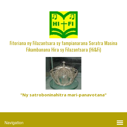
Fitoriana ny Filazantsara sy fampianarana Soratra Masina
Fikambanana Hira sy Filazantsara (Hi&Fi)
"Ny satroboninahitra mari-panavotana"