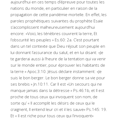
aujourd’hui en ces temps d’épreuve pour toutes les
nations du monde, en particulier en raison de la
propagation de cette pandémie mortelle. En effet, les
paroles prophétiques suivantes du prophète Esaïe
s’accomplissent malheureusement aujourd’hui
encore: «Voici, les ténèbres couvrent la terre, Et
l’obscurité les peuples » Es.60: 2a. C’est pourtant
dans un tel contexte que Dieu réjouit son peuple en
lui donnant l’assurance du salut, et en lui disant: «Je
te garderai aussi à l’heure de la tentation qui va venir
sur le monde entier, pour éprouver les habitants de
la terre » Apoc.3:10. Jésus déclare instamment: «Je
suis le bon berger. Le bon berger donne sa vie pour
ses brebis » Jn.10:11. Car Il est «Un secours qui ne
manque jamais dans la détresse » Ps.46:1b, et Il est
proche de tous ceux qui invoquent son nom, de
sorte qu’ « Il accomplit les désirs de ceux qui le
craignent, Il entend leur cri et il les sauve» Ps.145: 19.
Et « Il est riche pour tous ceux qui l’invoquent»