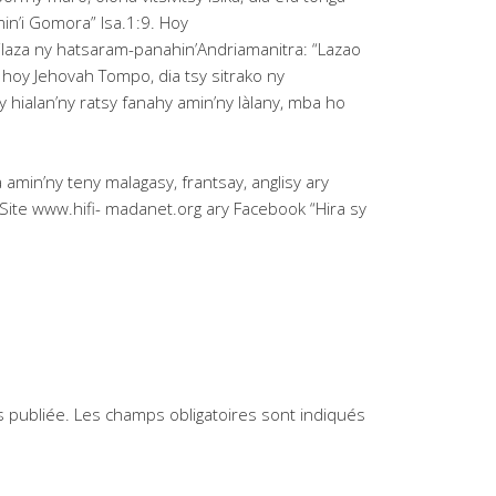
in’i Gomora” Isa.1:9. Hoy
ilaza ny hatsaram-panahin’Andriamanitra: “Lazao
hoy Jehovah Tompo, dia tsy sitrako ny
y hialan’ny ratsy fanahy amin’ny làlany, mba ho
a amin’ny teny malagasy, frantsay, anglisy ary
 Site www.hifi- madanet.org ary Facebook “Hira sy
 publiée.
Les champs obligatoires sont indiqués