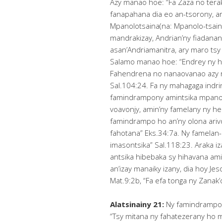
Azy manao hoe: “Fa Zaza no terak
fanapahana dia eo an-tsorony, a
Mpanolotsaina(na: Mpanolo-tsain
mandrakizay, Andrian’ny fiadanana
asan’Andriamanitra, ary maro tsy 
Salamo manao hoe: “Endrey ny h
Fahendrena no nanaovanao azy re
Sal.104:24. Fa ny mahagaga indri
famindrampony amintsika mpanota
voavonjy, amin’ny famelany ny hel
famindrampo ho an’ny olona ari
fahotana” Eks.34:7a. Ny famelan-
imasontsika” Sal.118:23. Araka i
antsika hibebaka sy hihavana ami
an’izay manaiky izany, dia hoy Je
Mat.9:2b, “Fa efa tonga ny Zanak’
Alatsinainy 21:
Ny famindrampon
“Tsy mitana ny fahatezerany ho m