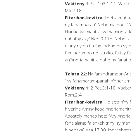
Vakiteny 1:
Sal.103:1-11. Vakiten
Mik.7:18.
Fitarihan-kevitra:
Toetra maha-
ny fanambaran’i Nehemia hoe: “A
Hianao ka miantra sy mamindra f
nahafoy azy” Neh.9:17d. Noho iza
olony ny ho tia famindrampo sy h
famindrampo no sitrako, fa tsy fan
an’Andriamanitra noho ny fanatit
Talata 22:
Ny famindrampon’Andr
“Ny fahamoram-panahin’Andriaman
Vakiteny 1:
2 Pet.3:1-10. Vakiten
Rom.2:4.
Fitarihan-kevitra:
Ho setrin’ny
hiverina Aminy kosa Andriamanitra
Apostoly manao hoe: “Ary Andriama
fahalalana; fa ankehitriny Izy ma
hibebaka” Asa.17:30. Izay rehe