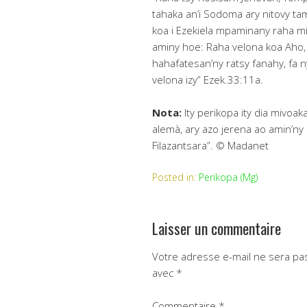
tahaka an’i Sodoma ary nitovy tam
koa i Ezekiela mpaminany raha m
aminy hoe: Raha velona koa Aho, 
hahafatesan’ny ratsy fanahy, fa n
velona izy” Ezek.33:11a.
Nota:
Ity perikopa ity dia mivoak
alemà, ary azo jerena ao amin’ny
Filazantsara”. © Madanet
Posted in:
Perikopa (Mg)
Laisser un commentaire
Votre adresse e-mail ne sera pas
avec
*
Commentaire
*