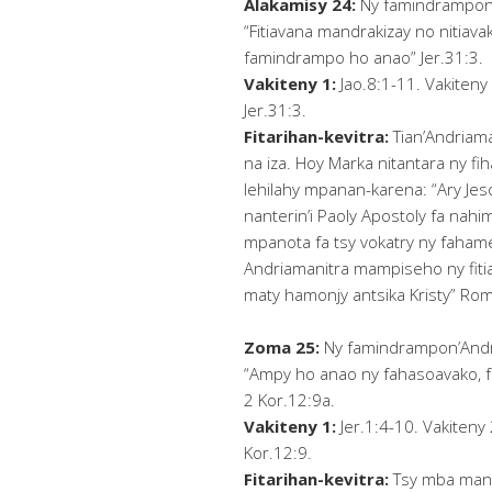
Alakamisy 24:
Ny famindrampon’
“Fitiavana mandrakizay no nitiav
famindrampo ho anao” Jer.31:3.
Vakiteny 1:
Jao.8:1-11. Vakiteny 2
Jer.31:3.
Fitarihan-kevitra:
Tian’Andriama
na iza. Hoy Marka nitantara ny fih
lehilahy mpanan-karena: “Ary Jeso
nanterin’i Paoly Apostoly fa nah
mpanota fa tsy vokatry ny fahame
Andriamanitra mampiseho ny fitia
maty hamonjy antsika Kristy” Rom
Zoma 25:
Ny famindrampon’Andr
“Ampy ho anao ny fahasoavako, f
2 Kor.12:9a.
Vakiteny 1:
Jer.1:4-10. Vakiteny 
Kor.12:9.
Fitarihan-kevitra:
Tsy mba mana