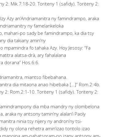
y 2: Mik.7:18-20. Toriteny 1 (safidy). Toriteny 2:
Izy Azy an’Andriamanitra ny famindrampo, araka
ndriamanitry ny famelankeloka
o, mahari-po sady be famindrampo, ka dia tsy
ny dia takiany amin’ny
o mpamindra fo tahaka Azy. Hoy Jesosy: “Fa
atitra alatsa-drà, ary fahalalana
ra dorana” Hos.6:6.
iamanitra, miantso fibebahana.
itra dia mitaona anao hibebaka […]” Rom.2:4b.
y 2: Rom.2:1-10. Toriteny 1 (safidy). Toriteny 2:
 famindrampony dia mba miandry ny olombelona
, araka ny antsony tamin’ny alalan’i Paoly
nitra ninia tsy nijery ny andron’ny tsi-
ndidy ny olona rehetra amin’izao tontolo izao
tra manoina am-pahatsoram-po izany antsony am-