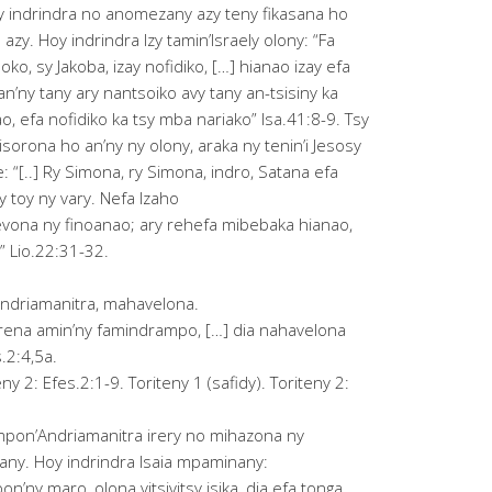
y indrindra no anomezany azy teny fikasana ho
y. Hoy indrindra Izy tamin’Israely olony: “Fa
o, sy Jakoba, izay nofidiko, […] hianao izay efa
n’ny tany ary nantsoiko avy tany an-tsisiny ka
 efa nofidiko ka tsy mba nariako” Isa.41:8-9. Tsy
orona ho an’ny ny olony, araka ny tenin’i Jesosy
“[..] Ry Simona, ry Simona, indro, Satana efa
 toy ny vary. Nefa Izaho
evona ny finoanao; ary rehefa mibebaka hianao,
” Lio.22:31-32.
driamanitra, mahavelona.
arena amin’ny famindrampo, […] dia nahavelona
s.2:4,5a.
ny 2: Efes.2:1-9. Toriteny 1 (safidy). Toriteny 2:
pon’Andriamanitra irery no mihazona ny
oany. Hoy indrindra Isaia mpaminany:
n’ny maro, olona vitsivitsy isika, dia efa tonga