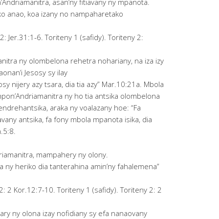
Andriamanitra, asan’ny fitiavany ny mpanota.
ako anao, koa izany no nampaharetako
: Jer.31:1-6. Toriteny 1 (safidy). Toriteny 2:
nitra ny olombelona rehetra nohariany, na iza izy
aonan’i Jesosy sy ilay
sy nijery azy tsara, dia tia azy” Mar.10:21a. Mbola
impon’Andriamanitra ny ho tia antsika olombelona
ndrehantsika, araka ny voalazany hoe: “Fa
vany antsika, fa fony mbola mpanota isika, dia
.5:8.
iamanitra, mampahery ny olony.
a ny heriko dia tanterahina amin’ny fahalemena”
2: 2 Kor.12:7-10. Toriteny 1 (safidy). Toriteny 2: 2
ry ny olona izay nofidiany sy efa nanaovany