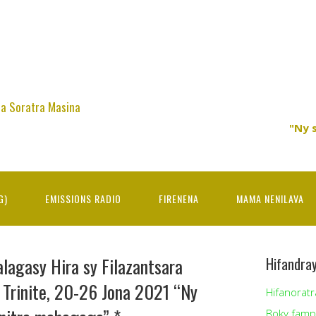
na Soratra Masina
"Ny 
G)
EMISSIONS RADIO
FIRENENA
MAMA NENILAVA
lagasy Hira sy Filazantsara
Hifandra
 Trinite, 20-26 Jona 2021 “Ny
Hifanoratr
Boky famp