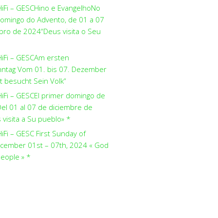
HiFi – GESCHino e EvangelhoNo
domingo do Advento, de 01 a 07
ro de 2024“Deus visita o Seu
HiFi – GESCAm ersten
ntag Vom 01. bis 07. Dezember
t besucht Sein Volk“
HiFi – GESCEl primer domingo de
el 01 al 07 de diciembre de
visita a Su pueblo» *
iFi – GESC First Sunday of
cember 01st – 07th, 2024 « God
people » *