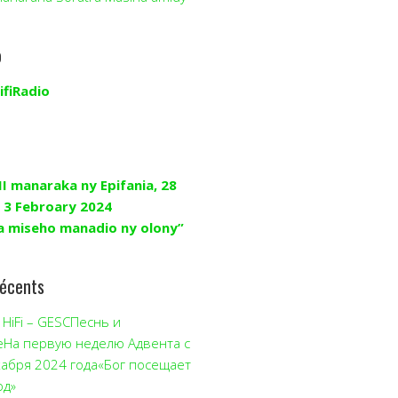
o
ifiRadio
II manaraka ny Epifania, 28
 3 Febroary 2024
a miseho manadio ny olony”
récents
HiFi – GESCПеснь и
еНа первую неделю Адвента с
кабря 2024 года«Бог посещает
од»