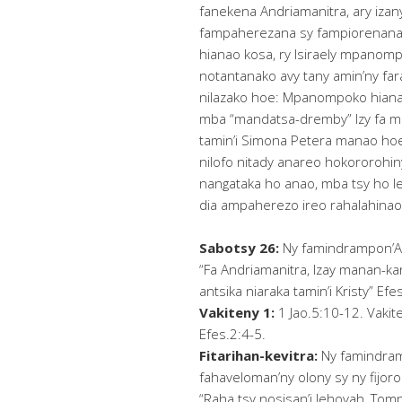
fanekena Andriamanitra, ary izan
fampaherezana sy fampiorenana az
hianao kosa, ry Isiraely mpanompok
notantanako avy tany amin’ny fara
nilazako hoe: Mpanompoko hianao,
mba “mandatsa-dremby” Izy fa mis
tamin’i Simona Petera manao hoe: 
nilofo nitady anareo hokororohiny
nangataka ho anao, mba tsy ho l
dia ampaherezo ireo rahalahinao
Sabotsy 26:
Ny famindrampon’An
“Fa Andriamanitra, Izay manan-k
antsika niaraka tamin’i Kristy” Efe
Vakiteny 1:
1 Jao.5:10-12. Vakite
Efes.2:4-5.
Fitarihan-kevitra:
Ny famindram
fahaveloman’ny olony sy ny fijor
“Raha tsy nosisan’i Jehovah, Tompo