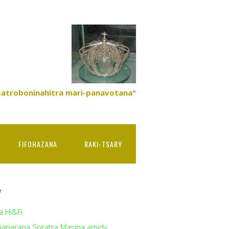
satroboninahitra mari-panavotana"
FIFOHAZANA
RAKI-TSARY
y
a Hi&Fi
ianarana Soratra Masina amidy