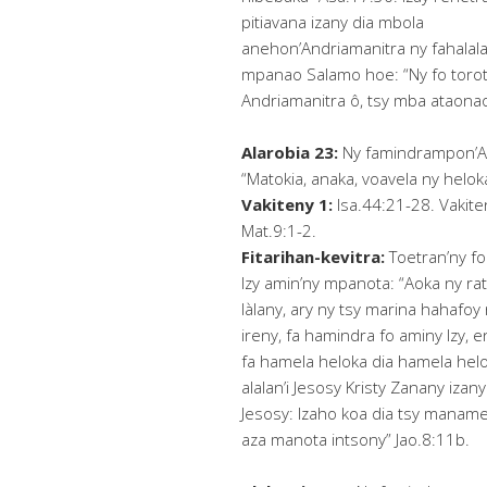
pitiavana izany dia mbola
anehon’Andriamanitra ny fahalalah
mpanao Salamo hoe: “Ny fo toro
Andriamanitra ô, tsy mba ataonao
Alarobia 23:
Ny famindrampon’An
“Matokia, anaka, voavela ny helok
Vakiteny 1:
Isa.44:21-28. Vakiten
Mat.9:1-2.
Fitarihan-kevitra:
Toetran’ny fo
Izy amin’ny mpanota: “Aoka ny ra
làlany, ary ny tsy marina hahafoy
ireny, fa hamindra fo aminy Izy, 
fa hamela heloka dia hamela helo
alalan’i Jesosy Kristy Zanany izan
Jesosy: Izaho koa dia tsy maname
aza manota intsony” Jao.8:11b.