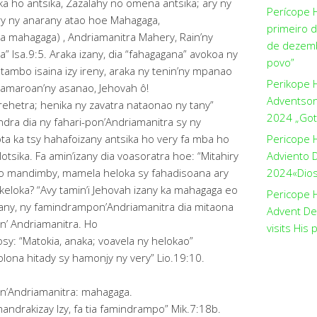
a ho antsika, Zazalahy no omena antsika; ary ny
Perícope 
ry ny anarany atao hoe Mahagaga,
primeiro 
a mahagaga) , Andriamanitra Mahery, Rain’ny
de dezemb
” Isa.9:5. Araka izany, dia “fahagagana” avokoa ny
povo”
tambo isaina izy ireny, araka ny tenin’ny mpanao
Perikope 
amaroan’ny asanao, Jehovah ô!
Adventson
hetra; henika ny zavatra nataonao ny tany”
2024 „Got
ndra dia ny fahari-pon’Andriamanitra sy ny
 ka tsy hahafoizany antsika ho very fa mba ho
Pericope 
otsika. Fa amin’izany dia voasoratra hoe: “Mitahiry
Adviento D
vo mandimby, mamela heloka sy fahadisoana ary
2024«Dios 
keloka? “Avy tamin’i Jehovah izany ka mahagaga eo
Pericope H
zany, ny famindrampon’Andriamanitra dia mitaona
Advent De
n’ Andriamanitra. Ho
visits His 
sosy: “Matokia, anaka; voavela ny helokao”
olona hitady sy hamonjy ny very” Lio.19:10.
’Andriamanitra: mahagaga.
andrakizay Izy, fa tia famindrampo” Mik.7:18b.