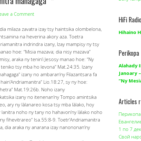
nitra mahagaga” *
eave a Comment
HiFi Radi
ia milaza zavatra izay tsy haintsika olombelona,
Hihaino H
intsainina na heverina akory aza. Toetra
manitra indrindra izany, Izay mampisy ny tsy
Perikopa
manao hoe: “Misia mazava; dia nisy mazava”
misy, araka ny tenin’i Jesosy manao hoe: “Ny
Alahady I
ny teniko tsy mba ho levona” Mat.24:35. Izany
Janoary –
mahagaga” izany no ambaran’ny Filazantsara fa
“Ny Mesi
a hain’Andriamanitra” Lio.18:27, sy ny hoe:
ehetra” Mat.19:26b. Noho izany
akatsika izany no itenenan’ny Tompo amintsika
Articles 
areo, ary ny làlanareo kosa tsy mba làlako, hoy
 lanitra noho ny tany no hahavon’ny làlako noho
Перикопа 
ny fihevitrareo” Isa.55:8-9. Toetr’Andriamanitra
Евангели
, dia araka ny anarana izay nanononan’ny
1 по 7 де
Свой нар