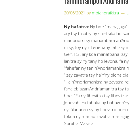
famindrampon’Andriama
20/06/2021
by
mpiandraikitra
L
Ny hafatra:
Ny hoe “mahagaga” d
ary tsy takatry ny saintsika ho sa
manondro sy manambara an’Andria
misy, toy ny nitenenany fahizay 
Gen.1:3, ary koa manafoana izay 
lanitra sy ny tany ho levona, fa 
“fahefan’ny tenin’Andriamanitra 
“izay zavatra tsy hain’ny olona di
“Hain’Andriamanitra ny zavatra r
fahalebiazan’Andriamanitra tsy t
hoe: “Fa ny fihevitro tsy fihevitr
Jehovah. Fa tahaka ny hahavon’ny
ny làlanareo sy ny fihevitro noho 
tokoa ny manao zavatra mahagaga
Soratra Masina