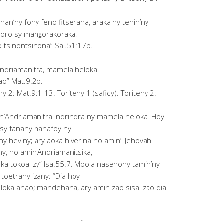
an’ny fony feno fitserana, araka ny tenin’ny
toro sy mangorakoraka,
 tsinontsinona” Sal.51:17b.
driamanitra, mamela heloka.
ao” Mat.9:2b.
y 2: Mat.9:1-13. Toriteny 1 (safidy). Toriteny 2:
n’Andriamanitra indrindra ny mamela heloka. Hoy
tsy fanahy hahafoy ny
 ny heviny; ary aoka hiverina ho amin’i Jehovah
eny, ho amin’Andriamanitsika,
ka tokoa Izy” Isa.55:7. Mbola nasehony tamin’ny
y toetrany izany: “Dia hoy
loka anao; mandehana, ary amin’izao sisa izao dia