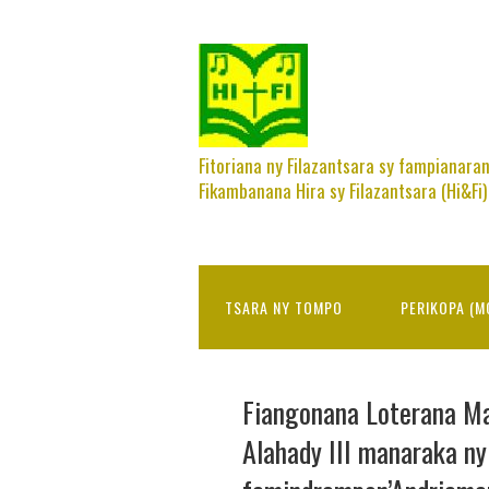
Fitoriana ny Filazantsara sy fampianara
Fikambanana Hira sy Filazantsara (Hi&Fi)
TSARA NY TOMPO
PERIKOPA (M
Fiangonana Loterana Ma
Alahady III manaraka ny