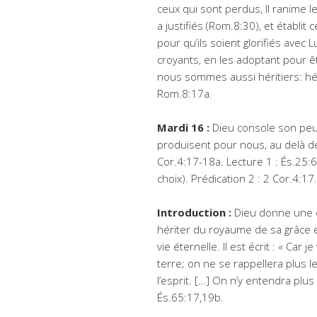
ceux qui sont perdus, Il ranime les
a justifiés (Rom.8:30), et établi
pour qu’ils soient glorifiés avec 
croyants, en les adoptant pour ê
nous sommes aussi héritiers: héri
Rom.8:17a.
Mardi 16 :
Dieu console son peupl
produisent pour nous, au delà de
Cor.4:17-18a. Lecture 1 : És.25:6-
choix). Prédication 2 : 2 Cor.4:17.
Introduction :
Dieu donne une c
hériter du royaume de sa grâce et
vie éternelle. Il est écrit : « Car
terre; on ne se rappellera plus 
l’esprit. […] On n’y entendra plus 
És.65:17,19b.