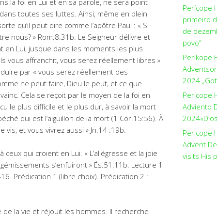
s la foi en Lui et en sa parole, ne sera point
Perícope 
x dans toutes ses luttes. Ainsi, même en plein
primeiro 
sorte qu’il peut dire comme l’apôtre Paul : « Si
de dezemb
tre nous? » Rom.8:31b. Le Seigneur délivre et
povo”
t en Lui, jusque dans les moments les plus
Perikope 
 Fils vous affranchit, vous serez réellement libres »
Adventson
aduire par « vous serez réellement des
2024 „Got
homme ne peut faire, Dieu le peut, et ce que
vainc. Cela se reçoit par le moyen de la foi en
Pericope 
ncu le plus difficile et le plus dur, à savoir la mort
Adviento D
péché qui est l’aiguillon de la mort (1 Cor.15:56). À
2024«Dios 
je vis, et vous vivrez aussi » Jn.14 :19b.
Pericope H
Advent De
 ceux qui croient en Lui. « L’allégresse et la joie
visits His 
s gémissements s’enfuiront » És.51:11b. Lecture 1
16. Prédication 1 (libre choix). Prédication 2 :
 de la vie et réjouit les hommes. Il recherche