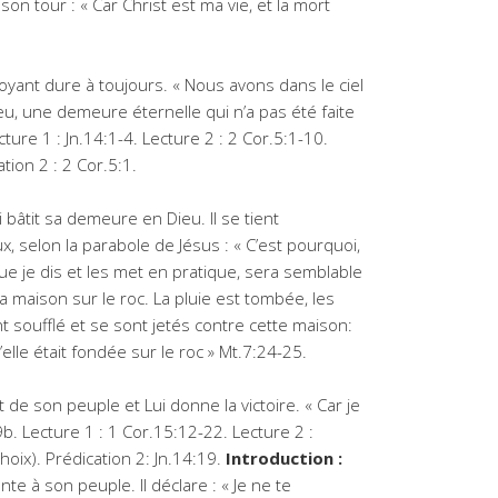
 son tour : « Car Christ est ma vie, et la mort
yant dure à toujours. « Nous avons dans le ciel
ieu, une demeure éternelle qui n’a pas été faite
ure 1 : Jn.14:1-4. Lecture 2 : 2 Cor.5:1-10.
ation 2 : 2 Cor.5:1.
 bâtit sa demeure en Dieu. Il se tient
, selon la parabole de Jésus : « C’est pourquoi,
e je dis et les met en pratique, sera semblable
 maison sur le roc. La pluie est tombée, les
t soufflé et se sont jetés contre cette maison:
elle était fondée sur le roc » Mt.7:24-25.
 de son peuple et Lui donne la victoire. « Car je
19b. Lecture 1 : 1 Cor.15:12-22. Lecture 2 :
choix). Prédication 2: Jn.14:19.
Introduction :
e à son peuple. Il déclare : « Je ne te