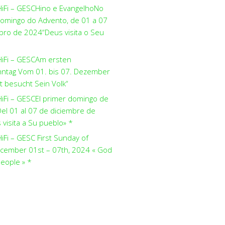
HiFi – GESCHino e EvangelhoNo
domingo do Advento, de 01 a 07
ro de 2024“Deus visita o Seu
HiFi – GESCAm ersten
ntag Vom 01. bis 07. Dezember
t besucht Sein Volk“
HiFi – GESCEl primer domingo de
el 01 al 07 de diciembre de
visita a Su pueblo» *
iFi – GESC First Sunday of
cember 01st – 07th, 2024 « God
people » *