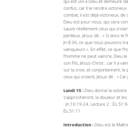
qui est uni à Dieu et demeure dan
confus, car Il le rendra victorieu
combat, il est déjà victorieux, de 
Dieu est pour nous, qui sera con
sauve réellement ceux qui croien
périlleux. Jésus dit : « Si donc le
Jn.8:36, ce que nous pouvons tr
vainqueurs ». En effet, ce que l’
l’homme ne peut vaincre, Dieu le 
son Fils, Jésus-Christ ; car Il a vai
sur la croix, et conjointement, le 
ceux qui croient, Jésus dit : « Car 
Lundi 15 :
Dieu donne la victoire à
s’approcheront, la douleur et le
: Jn.16:19-24. Lecture 2 : És.51:9-
És.51:11.
Introduction :
Dieu est le Maître