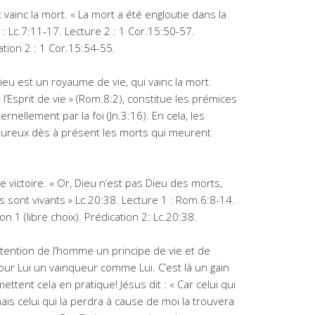
 vainc la mort. « La mort a été engloutie dans la
 : Lc.7:11-17. Lecture 2 : 1 Cor.15:50-57.
cation 2 : 1 Cor.15:54-55.
u est un royaume de vie, qui vainc la mort.
« l’Esprit de vie » (Rom.8:2), constitue les prémices
nellement par la foi (Jn.3:16). En cela, les
Heureux dès à présent les morts qui meurent
 victoire. « Or, Dieu n’est pas Dieu des morts,
us sont vivants » Lc.20:38. Lecture 1 : Rom.6:8-14.
on 1 (libre choix). Prédication 2: Lc.20:38.
’intention de l’homme un principe de vie et de
t pour Lui un vainqueur comme Lui. C’est là un gain
ttent cela en pratique! Jésus dit : « Car celui qui
ais celui qui la perdra à cause de moi la trouvera