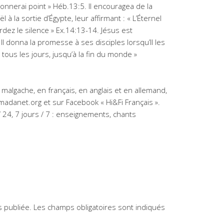
donnerai point » Héb.13:5. Il encouragea de la
à la sortie d’Égypte, leur affirmant : « L’Éternel
dez le silence » Ex.14:13-14. Jésus est
Il donna la promesse à ses disciples lorsqu’Il les
s tous les jours, jusqu’à la fin du monde »
malgache, en français, en anglais et en allemand,
-madanet.org et sur Facebook « Hi&Fi Français ».
/ 24, 7 jours / 7 : enseignements, chants
 publiée.
Les champs obligatoires sont indiqués