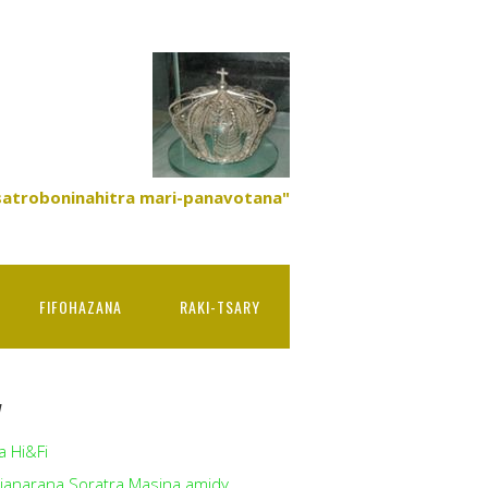
satroboninahitra mari-panavotana"
FIFOHAZANA
RAKI-TSARY
y
a Hi&Fi
ianarana Soratra Masina amidy