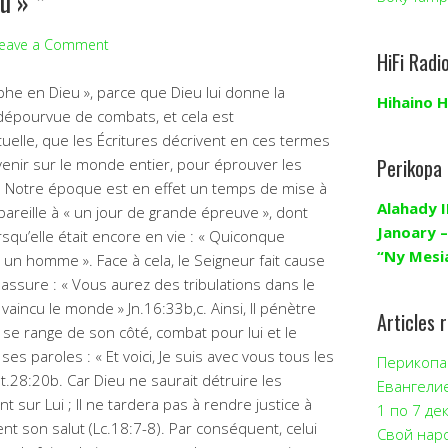
u » *
eave a Comment
HiFi Radi
phe en Dieu », parce que Dieu lui donne la
Hihaino H
as dépourvue de combats, et cela est
ctuelle, que les Écritures décrivent en ces termes
Perikopa
a venir sur le monde entier, pour éprouver les
0. Notre époque est en effet un temps de mise à
Alahady I
areille à « un jour de grande épreuve », dont
Janoary –
squ’elle était encore en vie : « Quiconque
“Ny Mesi
 un homme ». Face à cela, le Seigneur fait cause
ssure : « Vous aurez des tribulations dans le
vaincu le monde » Jn.16:33b,c. Ainsi, Il pénètre
Articles 
 se range de son côté, combat pour lui et le
ses paroles : « Et voici, Je suis avec vous tous les
Перикопа 
Mt.28:20b. Car Dieu ne saurait détruire les
Евангели
 sur Lui ; Il ne tardera pas à rendre justice à
1 по 7 де
ent son salut (Lc.18:7-8). Par conséquent, celui
Свой нар