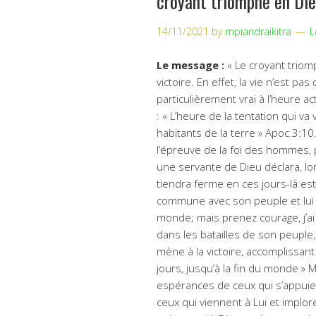
croyant triomphe en Die
14/11/2021
by
mpiandraikitra
L
Le message :
« Le croyant triom
victoire. En effet, la vie n’est p
particulièrement vrai à l’heure a
: « L’heure de la tentation qui v
habitants de la terre » Apoc.3:1
l’épreuve de la foi des hommes, p
une servante de Dieu déclara, lor
tiendra ferme en ces jours-là est
commune avec son peuple et lui a
monde; mais prenez courage, j’ai 
dans les batailles de son peuple,
mène à la victoire, accomplissant 
jours, jusqu’à la fin du monde » 
espérances de ceux qui s’appuient
ceux qui viennent à Lui et implor