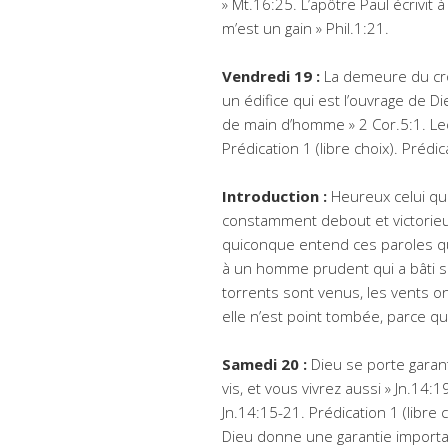
» Mt.16:25. L’apôtre Paul écrivit à
m’est un gain » Phil.1:21.
Vendredi 19 :
La demeure du cro
un édifice qui est l’ouvrage de D
de main d’homme » 2 Cor.5:1. Lect
Prédication 1 (libre choix). Prédic
Introduction :
Heureux celui qui
constamment debout et victorieux
quiconque entend ces paroles qu
à un homme prudent qui a bâti sa
torrents sont venus, les vents on
elle n’est point tombée, parce qu’
Samedi 20 :
Dieu se porte garant
vis, et vous vivrez aussi » Jn.14:
Jn.14:15-21. Prédication 1 (libre 
Dieu donne une garantie important