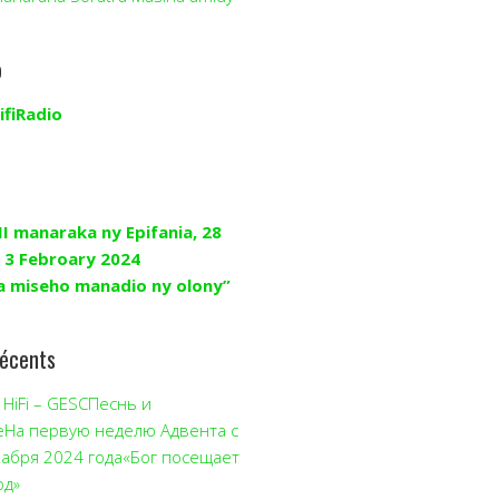
o
ifiRadio
II manaraka ny Epifania, 28
 3 Febroary 2024
a miseho manadio ny olony”
récents
HiFi – GESCПеснь и
еНа первую неделю Адвента с
кабря 2024 года«Бог посещает
од»