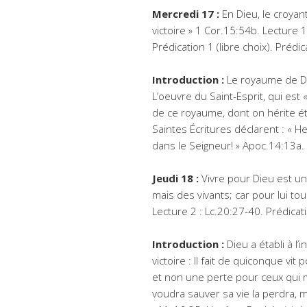
Mercredi 17 :
En Dieu, le croyant
victoire » 1 Cor.15:54b. Lecture 1
Prédication 1 (libre choix). Prédi
Introduction :
Le royaume de Die
L’oeuvre du Saint-Esprit, qui est 
de ce royaume, dont on hérite éter
Saintes Écritures déclarent : « 
dans le Seigneur! » Apoc.14:13a.
Jeudi 18 :
Vivre pour Dieu est une
mais des vivants; car pour lui to
Lecture 2 : Lc.20:27-40. Prédicati
Introduction :
Dieu a établi à l
victoire : Il fait de quiconque vi
et non une perte pour ceux qui me
voudra sauver sa vie la perdra, m