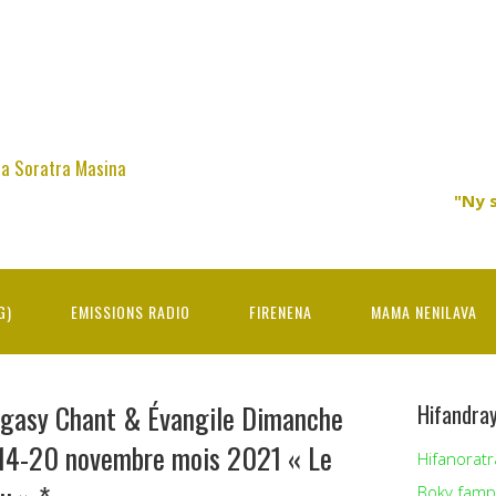
na Soratra Masina
"Ny 
G)
EMISSIONS RADIO
FIRENENA
MAMA NENILAVA
agasy Chant & Évangile Dimanche
Hifandra
, 14-20 novembre mois 2021 « Le
Hifanoratr
Boky famp