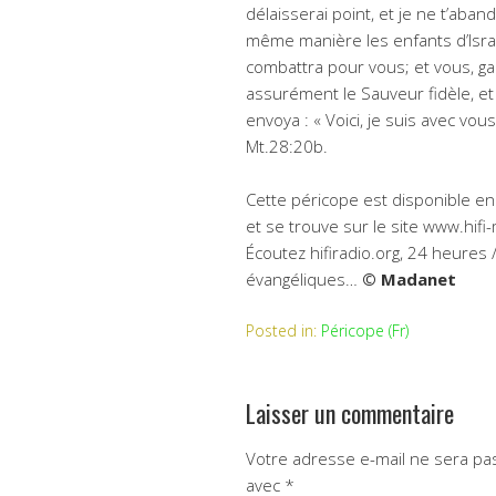
délaisserai point, et je ne t’aban
même manière les enfants d’Israël 
combattra pour vous; et vous, gar
assurément le Sauveur fidèle, et 
envoya : « Voici, je suis avec vou
Mt.28:20b.
Cette péricope est disponible en 
et se trouve sur le site www.hifi
Écoutez hifiradio.org, 24 heures 
évangéliques…
© Madanet
Posted in:
Péricope (Fr)
Laisser un commentaire
Votre adresse e-mail ne sera pas
avec
*