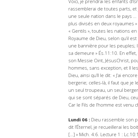
Voici, je prendrai les enfants d’Is
rassemblerai de toutes parts, et 
une seule nation dans le pays … 
plus divisés en deux royaumes » 
« Gentils », toutes les nations en
Royaume de Dieu, selon qu’il est é
une bannière pour les peuples; le
sa demeure » És.11:10. En effet
son Messie Oint, JésusChrist, pour
hommes, sans exception, et Il le
Dieu, ainsi qu’Il le dit: « J’ai enc
bergerie; celles-là, il faut que je
un seul troupeau, un seul berger
qui se sont séparés de Dieu, ceu
Car le Fils de l’homme est venu c
Lundi 06 :
Dieu rassemble son peu
dit l’Éternel, je recueillerai les 
[…] » Mich. 4:6. Lecture 1 : Lc.10: