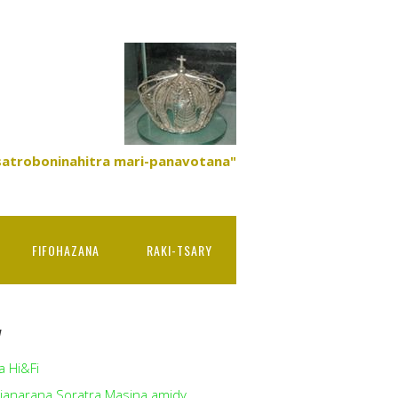
satroboninahitra mari-panavotana"
FIFOHAZANA
RAKI-TSARY
y
a Hi&Fi
ianarana Soratra Masina amidy