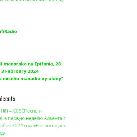
o
ifiRadio
II manaraka ny Epifania, 28
 3 Febroary 2024
a miseho manadio ny olony”
récents
HiFi – GESCПеснь и
еНа первую неделю Адвента с
кабря 2024 года«Бог посещает
од»