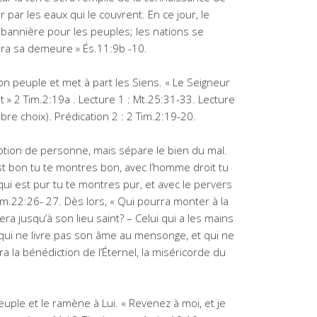
 par les eaux qui le couvrent. En ce jour, le
 bannière pour les peuples; les nations se
 sera sa demeure » És.11:9b -10.
n peuple et met à part les Siens. « Le Seigneur
t » 2 Tim.2:19a . Lecture 1 : Mt.25:31-33. Lecture
ibre choix). Prédication 2 : 2 Tim.2:19-20.
eption de personne, mais sépare le bien du mal.
i est bon tu te montres bon, avec l’homme droit tu
 qui est pur tu te montres pur, et avec le pervers
am.22:26- 27. Dès lors, « Qui pourra monter à la
ra jusqu’à son lieu saint? – Celui qui a les mains
 qui ne livre pas son âme au mensonge, et qui ne
a la bénédiction de l’Éternel, la miséricorde du
ple et le ramène à Lui. « Revenez à moi, et je