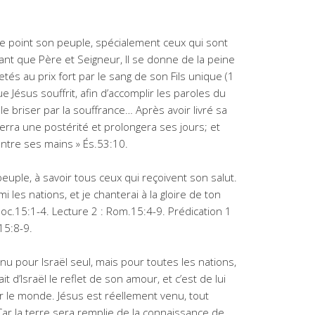
 point son peuple, spécialement ceux qui sont
ant que Père et Seigneur, Il se donne de la peine
hetés au prix fort par le sang de son Fils unique (1
ue Jésus souffrit, afin d’accomplir les paroles du
e le briser par la souffrance… Après avoir livré sa
 verra une postérité et prolongera ses jours; et
entre ses mains » És.53:10.
uple, à savoir tous ceux qui reçoivent son salut.
i les nations, et je chanterai à la gloire de ton
oc.15:1-4. Lecture 2 : Rom.15:4-9. Prédication 1
.15:8-9.
nu pour Israël seul, mais pour toutes les nations,
it d’Israël le reflet de son amour, et c’est de lui
r le monde. Jésus est réellement venu, tout
 Car la terre sera remplie de la connaissance de