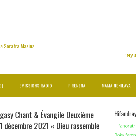
na Soratra Masina
"Ny 
G)
EMISSIONS RADIO
FIRENENA
MAMA NENILAVA
agasy Chant & Évangile Deuxième
Hifandra
-11 décembre 2021 « Dieu rassemble
Hifanoratr
Boky famp