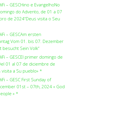
HiFi – GESCHino e EvangelhoNo
domingo do Advento, de 01 a 07
ro de 2024“Deus visita o Seu
HiFi – GESCAm ersten
ntag Vom 01. bis 07. Dezember
t besucht Sein Volk“
HiFi – GESCEl primer domingo de
el 01 al 07 de diciembre de
visita a Su pueblo» *
iFi – GESC First Sunday of
cember 01st – 07th, 2024 « God
people » *