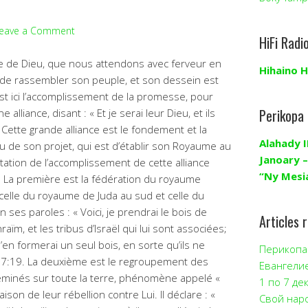
eave a Comment
HiFi Radi
e de Dieu, que nous attendons avec ferveur en
Hihaino H
t de rassembler son peuple, et son dessein est
st ici l’accomplissement de la promesse, pour
Perikopa
e alliance, disant : « Et je serai leur Dieu, et ils
Cette grande alliance est le fondement et la
Alahady I
eu de son projet, qui est d’établir son Royaume au
Janoary –
tation de l’accomplissement de cette alliance
“Ny Mesi
. La première est la fédération du royaume
 celle du royaume de Juda au sud et celle du
ses paroles : « Voici, je prendrai le bois de
Articles 
aïm, et les tribus d’Israël qui lui sont associées;
 j’en formerai un seul bois, en sorte qu’ils ne
Перикопа 
37:19. La deuxième est le regroupement des
Евангели
sséminés sur toute la terre, phénomène appelé «
1 по 7 де
ison de leur rébellion contre Lui. Il déclare : «
Свой нар