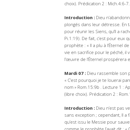
choix). Prédication 2 : Mich.4:6-7.
Introduction :
Dieu n’abandonne
plongés dans leur détresse. En t
pour réunir les Siens, qu’Il a rac
Pi.1:19). De fait, c’est pour eux q
prophète : « Il a plu à l’Éternel d
vie en sacrifice pour le péché, il
l’œuvre de l’Éternel prospérera 
Mardi 07 :
Dieu rassemble son pe
« C’est pourquoi je te louerai parm
nom » Rom.15:9b . Lecture 1 : Ap
(libre choix). Prédication 2 : Rom
Introduction :
Dieu n’est pas ve
sans exception ; cependant, Il a fa
qu’est issu le Messie pour sauve
comme le prophète l’avait dit : «