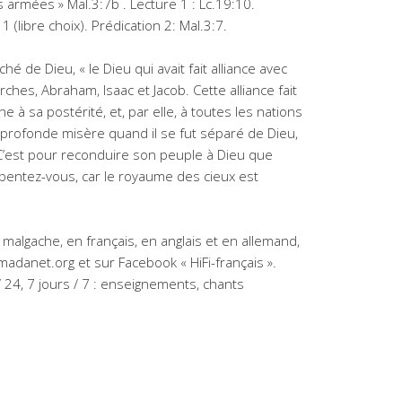
es armées » Mal.3:7b . Lecture 1 : Lc.19:10.
1 (libre choix). Prédication 2: Mal.3:7.
ché de Dieu, « le Dieu qui avait fait alliance avec
arches, Abraham, Isaac et Jacob. Cette alliance fait
e à sa postérité, et, par elle, à toutes les nations
e profonde misère quand il se fut séparé de Dieu,
 C’est pour reconduire son peuple à Dieu que
epentez-vous, car le royaume des cieux est
malgache, en français, en anglais et en allemand,
-madanet.org et sur Facebook « HiFi-français ».
/ 24, 7 jours / 7 : enseignements, chants