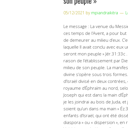
son peuple »
05/12/2021
by
mpiandraikitra
L
Le message : La venue du Messi
ces temps de l’Avent, a pour bu
de demeurer au milieu d’eux. C’e
laquelle Il avait conclu avec eux un
seront mon peuple » Jér.31:33c . 
raison de l’établissement par Di
milieu de son peuple. La manifes
divine s’opère sous trois formes
d’Israël divisé en deux contrées,
royaume d’Éphraïm au nord, selon 
Joseph qui est dans la main d’Éphr
je les joindrai au bois de Juda, et
soient qu’un dans ma main » Éz.
enfants d’Israël, qui ont été di
diaspora » ou « dispersion », en ra