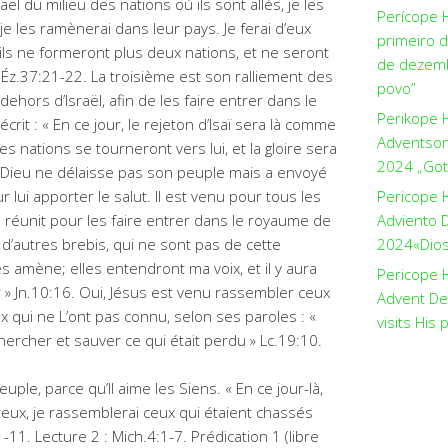
raël du milieu des nations où ils sont allés, je les
Perícope 
je les ramènerai dans leur pays. Je ferai d’eux
primeiro 
ils ne formeront plus deux nations, et ne seront
de dezemb
Éz.37:21-22. La troisième est son ralliement des
povo”
 dehors d’Israël, afin de les faire entrer dans le
Perikope 
crit : « En ce jour, le rejeton d’Isaï sera là comme
Adventson
s nations se tourneront vers lui, et la gloire sera
2024 „Got
, Dieu ne délaisse pas son peuple mais a envoyé
 lui apporter le salut. Il est venu pour tous les
Pericope 
s réunit pour les faire entrer dans le royaume de
Adviento D
ore d’autres brebis, qui ne sont pas de cette
2024«Dios 
 les amène; elles entendront ma voix, et il y aura
Pericope H
 » Jn.10:16. Oui, Jésus est venu rassembler ceux
Advent De
x qui ne L’ont pas connu, selon ses paroles : «
visits His 
hercher et sauver ce qui était perdu » Lc.19:10.
ple, parce qu’Il aime les Siens. « En ce jour-là,
boiteux, je rassemblerai ceux qui étaient chassés
1-11. Lecture 2 : Mich.4:1-7. Prédication 1 (libre