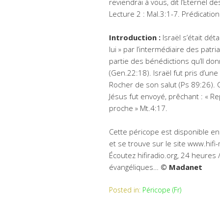
reviendrai à vous, dit l’Éternel d
Lecture 2 : Mal.3:1-7. Prédication 
Introduction :
Israël s’était déta
lui » par l’intermédiaire des patri
partie des bénédictions qu’Il donn
(Gen.22:18). Israël fut pris d’un
Rocher de son salut (Ps 89:26).
Jésus fut envoyé, prêchant : « R
proche » Mt.4:17.
Cette péricope est disponible en 
et se trouve sur le site www.hifi
Écoutez hifiradio.org, 24 heures 
évangéliques…
© Madanet
Posted in:
Péricope (Fr)