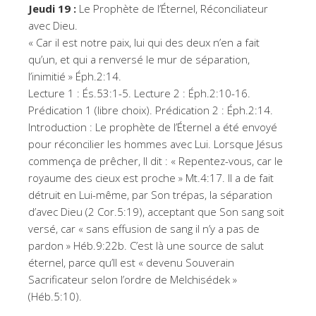
Jeudi 19 :
Le Prophète de l’Éternel, Réconciliateur
avec Dieu.
« Car il est notre paix, lui qui des deux n’en a fait
qu’un, et qui a renversé le mur de séparation,
l’inimitié » Éph.2:14.
Lecture 1 : És.53:1-5. Lecture 2 : Éph.2:10-16.
Prédication 1 (libre choix). Prédication 2 : Éph.2:14.
Introduction : Le prophète de l’Éternel a été envoyé
pour réconcilier les hommes avec Lui. Lorsque Jésus
commença de prêcher, Il dit : « Repentez-vous, car le
royaume des cieux est proche » Mt.4:17. Il a de fait
détruit en Lui-même, par Son trépas, la séparation
d’avec Dieu (2 Cor.5:19), acceptant que Son sang soit
versé, car « sans effusion de sang il n’y a pas de
pardon » Héb.9:22b. C’est là une source de salut
éternel, parce qu’Il est « devenu Souverain
Sacrificateur selon l’ordre de Melchisédek »
(Héb.5:10).