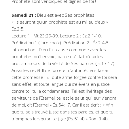
Prophète sont véridiques et dignes de foi !
Samedi 21 :
Dieu est avec Ses prophètes.
« Ils sauront qu’un prophète est au milieu d’eux »
Éz.2:5.
Lecture 1 : Mt.23:29-39. Lecture 2 : Éz.2:1-10.
Prédication 1 (libre choix). Prédication 2 : Éz.2:4-5.
Introduction : Dieu fait cause commune avec les
prophètes qu’Il envoie, parce qu’Il fait d’eux les
proclamateurs de la vérité de Ses paroles (Jn.17:17).
Aussi les revêt-Il de force et d’autorité, leur faisant
cette promesse : « Toute arme forgée contre toi sera
sans effet; et toute langue qui s’élèvera en justice
contre toi, tu la condamneras. Tel est l’héritage des
serviteurs de l’Éternel, tel est le salut qui leur viendra
de moi, dit l’Éternel » És.54:17. Car il est écrit : « Afin
que tu sois trouvé juste dans tes paroles, et que tu
triomphes lorsqu’on te juge (Ps.51:4) » Rom.3:4b.