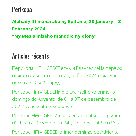
Perikopa
Alahady III manaraka ny Epifania, 28 Janoary – 3
Febroary 2024
“Ny Mesia miseho manadio ny olony”
Articles récents
Перикопа HiFi – GESCПеснь и ЕвангелиеНа первую
неделю Адвента с 1 по 7 декабря 2024 года«Бог
посещает Свой народ»
Perícope HiFi – GESCHino e EvangelhoNo primeiro
domingo do Advento, de 01 a 07 de dezembro de
2024“Deus visita o Seu povo”
Perikope HiFi – GESCAm ersten Adventsonntag Vom
01. bis 07. Dezember 2024 „Gott besucht Sein Volk“
Pericope HiFi – GESCEl primer domingo de Adviento