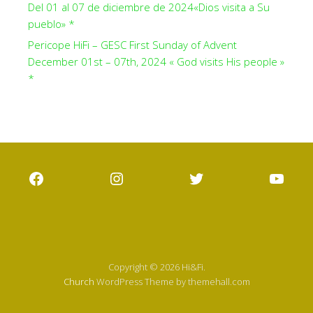
Del 01 al 07 de diciembre de 2024«Dios visita a Su
pueblo» *
Pericope HiFi – GESC First Sunday of Advent
December 01st – 07th, 2024 « God visits His people »
*
Facebook
Instagram
Twitter
YouT
Copyright © 2026 Hi&Fi.
Church
WordPress Theme by themehall.com