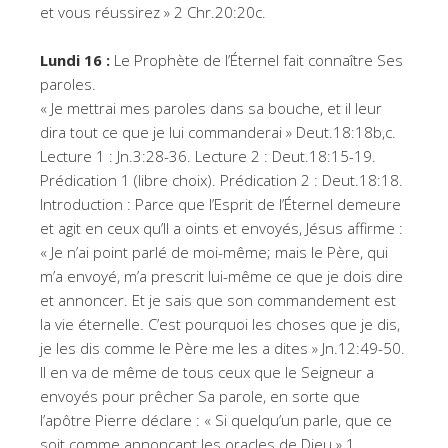
et vous réussirez » 2 Chr.20:20c.
Lundi 16 :
Le Prophète de l’Éternel fait connaître Ses
paroles.
« Je mettrai mes paroles dans sa bouche, et il leur
dira tout ce que je lui commanderai » Deut.18:18b,c.
Lecture 1 : Jn.3:28-36. Lecture 2 : Deut.18:15-19.
Prédication 1 (libre choix). Prédication 2 : Deut.18:18.
Introduction : Parce que l’Esprit de l’Éternel demeure
et agit en ceux qu’Il a oints et envoyés, Jésus affirme :
« Je n’ai point parlé de moi-même; mais le Père, qui
m’a envoyé, m’a prescrit lui-même ce que je dois dire
et annoncer. Et je sais que son commandement est
la vie éternelle. C’est pourquoi les choses que je dis,
je les dis comme le Père me les a dites » Jn.12:49-50.
Il en va de même de tous ceux que le Seigneur a
envoyés pour prêcher Sa parole, en sorte que
l’apôtre Pierre déclare : « Si quelqu’un parle, que ce
soit comme annonçant les oracles de Dieu » 1