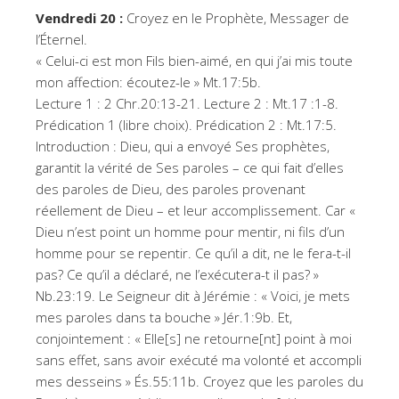
Vendredi 20 :
Croyez en le Prophète, Messager de
l’Éternel.
« Celui-ci est mon Fils bien-aimé, en qui j’ai mis toute
mon affection: écoutez-le » Mt.17:5b.
Lecture 1 : 2 Chr.20:13-21. Lecture 2 : Mt.17 :1-8.
Prédication 1 (libre choix). Prédication 2 : Mt.17:5.
Introduction : Dieu, qui a envoyé Ses prophètes,
garantit la vérité de Ses paroles – ce qui fait d’elles
des paroles de Dieu, des paroles provenant
réellement de Dieu – et leur accomplissement. Car «
Dieu n’est point un homme pour mentir, ni fils d’un
homme pour se repentir. Ce qu’il a dit, ne le fera-t-il
pas? Ce qu’il a déclaré, ne l’exécutera-t il pas? »
Nb.23:19. Le Seigneur dit à Jérémie : « Voici, je mets
mes paroles dans ta bouche » Jér.1:9b. Et,
conjointement : « Elle[s] ne retourne[nt] point à moi
sans effet, sans avoir exécuté ma volonté et accompli
mes desseins » És.55:11b. Croyez que les paroles du