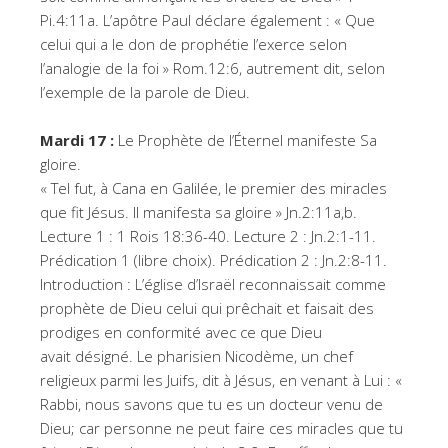
Pi.4:11a. L’apôtre Paul déclare également : « Que
celui qui a le don de prophétie l’exerce selon
l’analogie de la foi » Rom.12:6, autrement dit, selon
l’exemple de la parole de Dieu.
Mardi 17 :
Le Prophète de l’Éternel manifeste Sa
gloire.
« Tel fut, à Cana en Galilée, le premier des miracles
que fit Jésus. Il manifesta sa gloire » Jn.2:11a,b.
Lecture 1 : 1 Rois 18:36-40. Lecture 2 : Jn.2:1-11.
Prédication 1 (libre choix). Prédication 2 : Jn.2:8-11.
Introduction : L’église d’Israël reconnaissait comme
prophète de Dieu celui qui prêchait et faisait des
prodiges en conformité avec ce que Dieu
avait désigné. Le pharisien Nicodème, un chef
religieux parmi les Juifs, dit à Jésus, en venant à Lui : «
Rabbi, nous savons que tu es un docteur venu de
Dieu; car personne ne peut faire ces miracles que tu