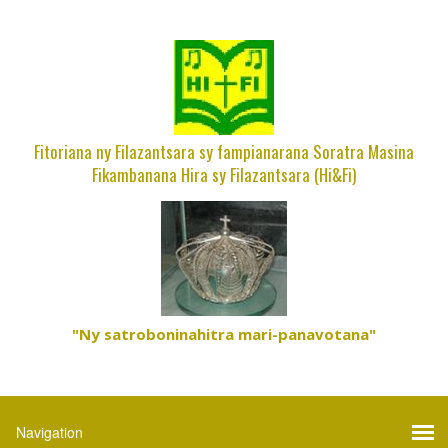
Fitoriana ny Filazantsara sy fampianarana Soratra Masina
Fikambanana Hira sy Filazantsara (Hi&Fi)
"Ny satroboninahitra mari-panavotana"