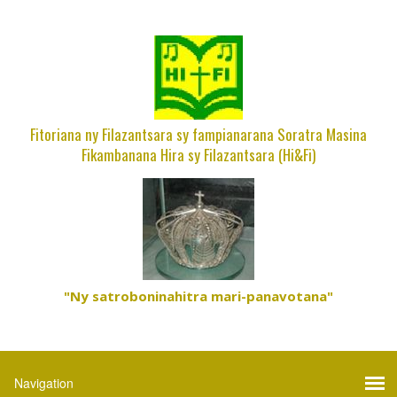
Fitoriana ny Filazantsara sy fampianarana Soratra Masina
Fikambanana Hira sy Filazantsara (Hi&Fi)
"Ny satroboninahitra mari-panavotana"