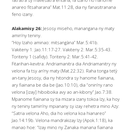
fatratra sy mavesatra entana, fa Izaho no hanome
anareo fitsaharana” Mat.11:28, dia ny fanasitranana
feno izany.
Alakamisy 26:
Jesosy miseho, manangana ny maty
amin’ny teniny.
“Hoy Izaho aminao: mitsangàna” Mar.5:41b.
Vakiteny 1: Jao.11:17-27. Vakiteny 2: Mar.5:35-43.
Toriteny 1 (safidy). Toriteny 2: Mar.5:41-42.
Fitarihan-kevitra: Andriamanitra dia Andriamanitry ny
velona fa tsy an’ny maty (Mat.22:32). Raha tonga tetỳ
an-tany Jesosy, dia ny hitondra sy hanome fiainana,
ary fiainana be dia be (Jao.10:10), dia “onin’ny rano
velona [izay] hiboiboika avy ao an-kibony” Jao.7:38.
Mpanome fiainana sy tia mizara izany tokoa Izy, ka hoy
ny teniny tamin’ny mpianany sy izay rehetra mino Azy:
“Satria velona Aho, dia ho velona koa hianareo”
Jao.14:19b. Velona mandrakizay Izy (Apok.1:18), ka
manao hoe: “Izay mino ny Zanaka manana fiainana