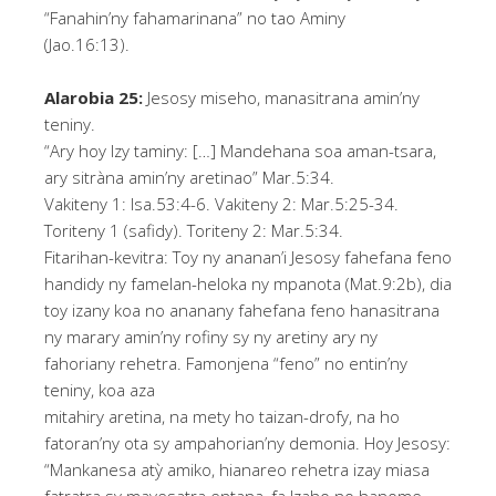
“Fanahin’ny fahamarinana” no tao Aminy
(Jao.16:13).
Alarobia 25:
Jesosy miseho, manasitrana amin’ny
teniny.
“Ary hoy Izy taminy: […] Mandehana soa aman-tsara,
ary sitràna amin’ny aretinao” Mar.5:34.
Vakiteny 1: Isa.53:4-6. Vakiteny 2: Mar.5:25-34.
Toriteny 1 (safidy). Toriteny 2: Mar.5:34.
Fitarihan-kevitra: Toy ny ananan’i Jesosy fahefana feno
handidy ny famelan-heloka ny mpanota (Mat.9:2b), dia
toy izany koa no ananany fahefana feno hanasitrana
ny marary amin’ny rofiny sy ny aretiny ary ny
fahoriany rehetra. Famonjena “feno” no entin’ny
teniny, koa aza
mitahiry aretina, na mety ho taizan-drofy, na ho
fatoran’ny ota sy ampahorian’ny demonia. Hoy Jesosy:
“Mankanesa atỳ amiko, hianareo rehetra izay miasa