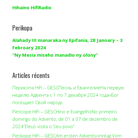
Hihaino HifiRadio
Perikopa
Alahady III manaraka ny Epifania, 28 Janoary – 3
Febroary 2024
“Ny Mesia miseho manadio ny olony”
Articles récents
Перикопа HiFi – GESCПеснь и ЕвангелиеНа первую
неделю Адвента с 1 по 7 декабря 2024 года«Бог
посещает Свой народ»
Perícope HiFi – GESCHino e EvangelhoNo primeiro
domingo do Advento, de 01 a 07 de dezembro de
2024“Deus visita o Seu povo”
Perikope HiFi – GESCAm ersten Adventsonntag Vom