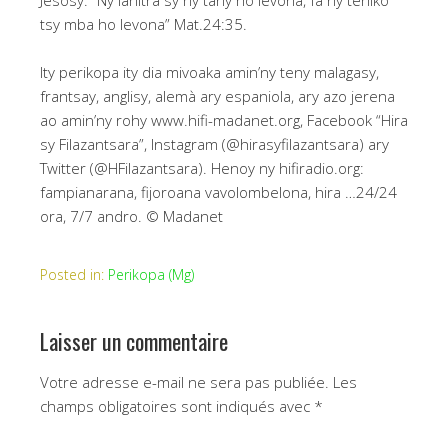
Jesosy: “Ny lanitra sy ny tany ho levona, fa ny teniko
tsy mba ho levona” Mat.24:35.
Ity perikopa ity dia mivoaka amin’ny teny malagasy,
frantsay, anglisy, alemà ary espaniola, ary azo jerena
ao amin’ny rohy www.hifi-madanet.org, Facebook “Hira
sy Filazantsara”, Instagram (@hirasyfilazantsara) ary
Twitter (@HFilazantsara). Henoy ny hifiradio.org:
fampianarana, fijoroana vavolombelona, hira …24/24
ora, 7/7 andro. © Madanet
Posted in:
Perikopa (Mg)
Laisser un commentaire
Votre adresse e-mail ne sera pas publiée.
Les
champs obligatoires sont indiqués avec
*