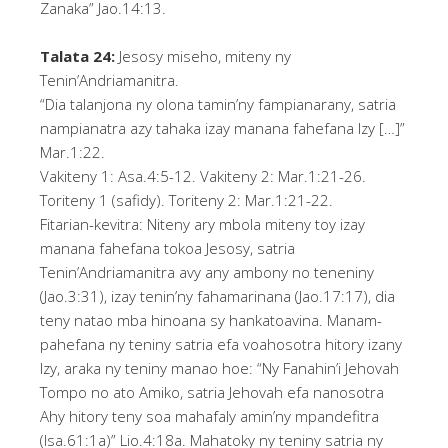
Zanaka” Jao.14:13.
Talata 24:
Jesosy miseho, miteny ny
Tenin’Andriamanitra.
“Dia talanjona ny olona tamin’ny fampianarany, satria
nampianatra azy tahaka izay manana fahefana Izy […]”
Mar.1:22.
Vakiteny 1: Asa.4:5-12. Vakiteny 2: Mar.1:21-26.
Toriteny 1 (safidy). Toriteny 2: Mar.1:21-22.
Fitarian-kevitra: Niteny ary mbola miteny toy izay
manana fahefana tokoa Jesosy, satria
Tenin’Andriamanitra avy any ambony no teneniny
(Jao.3:31), izay tenin’ny fahamarinana (Jao.17:17), dia
teny natao mba hinoana sy hankatoavina. Manam-
pahefana ny teniny satria efa voahosotra hitory izany
Izy, araka ny teniny manao hoe: “Ny Fanahin’i Jehovah
Tompo no ato Amiko, satria Jehovah efa nanosotra
Ahy hitory teny soa mahafaly amin’ny mpandefitra
(Isa.61:1a)” Lio.4:18a. Mahatoky ny teniny satria ny