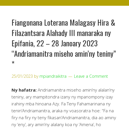
Fiangonana Loterana Malagasy Hira &
Filazantsara Alahady III manaraka ny
Epifania, 22 – 28 Janoary 2023
“Andriamanitra miseho amin’ny teniny”
*
25/01/2023
by
mpiandraikitra
Leave a Comment
Ny hafatra:
Andriamanitra miseho amin’ny alalan’ny
teniny, ary mampitondra izany ny mpanompony izay
irahiny mba hinoana Azy. Fa Teny Fahamarinana ny
tenin’Andriamanitra, araka ny voasoratra hoe: “Fa na
firy na firy ny teny fikasan’Andriamanitra, dia ao aminy
ny ‘eny’, ary amin’ny alalany koa ny ‘Amena’, ho