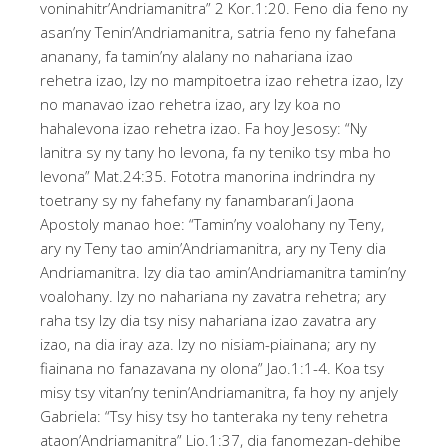
voninahitr’Andriamanitra” 2 Kor.1:20. Feno dia feno ny
asan’ny Tenin’Andriamanitra, satria feno ny fahefana
ananany, fa tamin’ny alalany no nahariana izao
rehetra izao, Izy no mampitoetra izao rehetra izao, Izy
no manavao izao rehetra izao, ary Izy koa no
hahalevona izao rehetra izao. Fa hoy Jesosy: “Ny
lanitra sy ny tany ho levona, fa ny teniko tsy mba ho
levona” Mat.24:35. Fototra manorina indrindra ny
toetrany sy ny fahefany ny fanambaran’i Jaona
Apostoly manao hoe: “Tamin’ny voalohany ny Teny,
ary ny Teny tao amin’Andriamanitra, ary ny Teny dia
Andriamanitra. Izy dia tao amin’Andriamanitra tamin’ny
voalohany. Izy no nahariana ny zavatra rehetra; ary
raha tsy Izy dia tsy nisy nahariana izao zavatra ary
izao, na dia iray aza. Izy no nisiam-piainana; ary ny
fiainana no fanazavana ny olona” Jao.1:1-4. Koa tsy
misy tsy vitan’ny tenin’Andriamanitra, fa hoy ny anjely
Gabriela: “Tsy hisy tsy ho tanteraka ny teny rehetra
ataon’Andriamanitra” Lio.1:37, dia fanomezan-dehibe