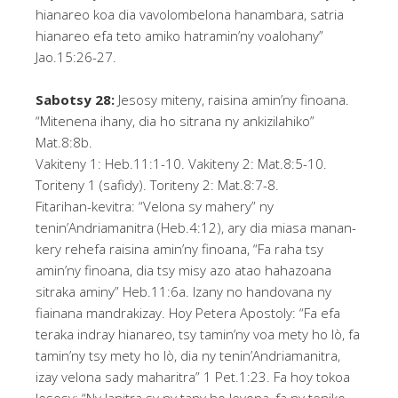
hianareo koa dia vavolombelona hanambara, satria
hianareo efa teto amiko hatramin’ny voalohany”
Jao.15:26-27.
Sabotsy 28:
Jesosy miteny, raisina amin’ny finoana.
“Mitenena ihany, dia ho sitrana ny ankizilahiko”
Mat.8:8b.
Vakiteny 1: Heb.11:1-10. Vakiteny 2: Mat.8:5-10.
Toriteny 1 (safidy). Toriteny 2: Mat.8:7-8.
Fitarihan-kevitra: “Velona sy mahery” ny
tenin’Andriamanitra (Heb.4:12), ary dia miasa manan-
kery rehefa raisina amin’ny finoana, “Fa raha tsy
amin’ny finoana, dia tsy misy azo atao hahazoana
sitraka aminy” Heb.11:6a. Izany no handovana ny
fiainana mandrakizay. Hoy Petera Apostoly: “Fa efa
teraka indray hianareo, tsy tamin’ny voa mety ho lò, fa
tamin’ny tsy mety ho lò, dia ny tenin’Andriamanitra,
izay velona sady maharitra” 1 Pet.1:23. Fa hoy tokoa