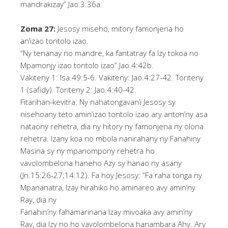
mandrakizay” Jao.3:36a.
Zoma 27:
Jesosy miseho, mitory famonjena ho
an’izao tontolo izao.
“Ny tenanay no mandre, ka fantatray fa Izy tokoa no
Mpamonjy izao tontolo izao” Jao.4:42b.
Vakiteny 1: Isa.49:5-6. Vakiteny: Jao.4:27-42. Toriteny
1 (safidy). Toriteny 2: Jao.4:40-42.
Fitarihan-kevitra: Ny nahatongavan’i Jesosy sy
nisehoany teto amin’izao tontolo izao ary anton’ny asa
nataony rehetra, dia ny hitory ny famonjena ny olona
rehetra. Izany koa no mbola nanirahany ny Fanahiny
Masina sy ny mpanompony rehetra ho
vavolombelona haneho Azy sy hanao ny asany
(Jn.15:26-27;14:12). Fa hoy Jesosy: “Fa raha tonga ny
Mpananatra, Izay hirahiko ho aminareo avy amin’ny
Ray, dia ny
Fanahin’ny fahamarinana Izay mivoaka avy amin’ny
Ray, dia Izy no ho vavolombelona hanambara Ahy. Ary