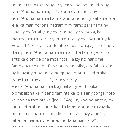
ho antsika tokoa izany. Tsy misy koa tsy fantatry ny
tenin’Andriamanitra, fa “velona sy mahery ny
tenin’Andriamanitra ka maranitra noho ny sabatra roa
lela, ka manindrona hatramin’ny fampisarahana ny
aina sy ny fanahy ary ny tonona sy ny tsoka, ka
mahay mamantatra ny eritreritra sy ny fisainan’ny fo”
Heb.4:12. Fa ny zava-dehibe sady mahagaga indrindra
dia ny Tenin’Andriamanitra mitondra famonjena ho
antsika olombelona mpanota. Fa Izy no nanome
famelan-keloka ho fanavotana antsika, ary fahatokiana
ny fitiavany mba ho famonjena antsika. Tanteraka
izany tamin’ny alalan’i Jesosy Kristy
Mesian’Andriamanitra Izay naka ny endritsika
olombelona ka niseho tamintsika, dia Teny tonga nofo
ka nonina tamintsika (Jao.1:14a). Izy koa no antoky ny
fanatanterahana antsika, dia Mpisoronabe mivavaka
ho antsika manao hoe: “Manamasìna azy amin’ny
fahamarinana, ny teninao no fahamarinana”