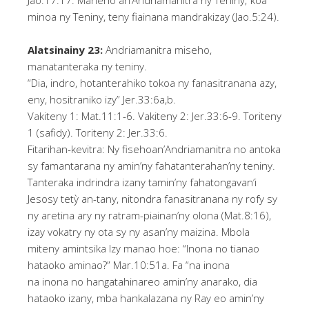
Jao.17:17. Maneho an’Andriamanitra ny Teniny; koa
minoa ny Teniny, teny fiainana mandrakizay (Jao.5:24).
Alatsinainy 23:
Andriamanitra miseho,
manatanteraka ny teniny.
“Dia, indro, hotanterahiko tokoa ny fanasitranana azy,
eny, hositraniko izy” Jer.33:6a,b.
Vakiteny 1: Mat.11:1-6. Vakiteny 2: Jer.33:6-9. Toriteny
1 (safidy). Toriteny 2: Jer.33:6.
Fitarihan-kevitra: Ny fisehoan’Andriamanitra no antoka
sy famantarana ny amin’ny fahatanterahan’ny teniny.
Tanteraka indrindra izany tamin’ny fahatongavan’i
Jesosy tetỳ an-tany, nitondra fanasitranana ny rofy sy
ny aretina ary ny ratram-piainan’ny olona (Mat.8:16),
izay vokatry ny ota sy ny asan’ny maizina. Mbola
miteny amintsika Izy manao hoe: “Inona no tianao
hataoko aminao?” Mar.10:51a. Fa “na inona
na inona no hangatahinareo amin’ny anarako, dia
hataoko izany, mba hankalazana ny Ray eo amin’ny