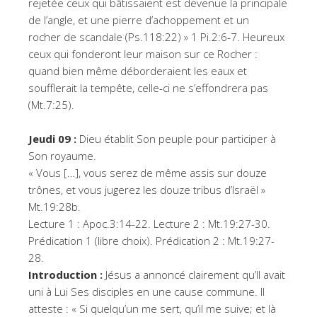
rejetée ceux qui bâtissaient est devenue la principale
de l’angle, et une pierre d’achoppement et un
rocher de scandale (Ps.118:22) » 1 Pi.2:6-7. Heureux
ceux qui fonderont leur maison sur ce Rocher :
quand bien même déborderaient les eaux et
soufflerait la tempête, celle-ci ne s’effondrera pas
(Mt.7:25).
Jeudi 09 :
Dieu établit Son peuple pour participer à
Son royaume.
« Vous […], vous serez de même assis sur douze
trônes, et vous jugerez les douze tribus d’Israël »
Mt.19:28b.
Lecture 1 : Apoc.3:14-22. Lecture 2 : Mt.19:27-30.
Prédication 1 (libre choix). Prédication 2 : Mt.19:27-
28.
Introduction :
Jésus a annoncé clairement qu’Il avait
uni à Lui Ses disciples en une cause commune. Il
atteste : « Si quelqu’un me sert, qu’il me suive; et là