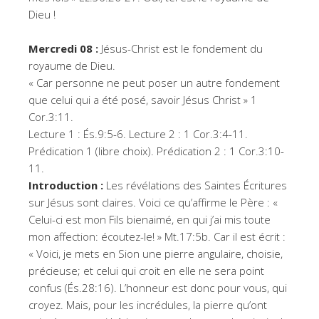
Dieu !
Mercredi 08 :
Jésus-Christ est le fondement du
royaume de Dieu.
« Car personne ne peut poser un autre fondement
que celui qui a été posé, savoir Jésus Christ » 1
Cor.3:11.
Lecture 1 : És.9:5-6. Lecture 2 : 1 Cor.3:4-11.
Prédication 1 (libre choix). Prédication 2 : 1 Cor.3:10-
11.
Introduction :
Les révélations des Saintes Écritures
sur Jésus sont claires. Voici ce qu’affirme le Père : «
Celui-ci est mon Fils bienaimé, en qui j’ai mis toute
mon affection: écoutez-le! » Mt.17:5b. Car il est écrit :
« Voici, je mets en Sion une pierre angulaire, choisie,
précieuse; et celui qui croit en elle ne sera point
confus (És.28:16). L’honneur est donc pour vous, qui
croyez. Mais, pour les incrédules, la pierre qu’ont