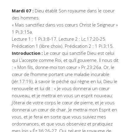
Mardi 07 :
Dieu établit Son royaume dans le coeur
des hommes.
« Mais sanctifiez dans vos cœurs Christ le Seigneur »
1 Pi.3:15a.
Lecture 1 : 1 Pi.3:8-17. Lecture 2 : Lc.17:20-25.
Prédication 1 (libre choix). Prédication 2 : 1 Pi.3:15.
Introduction :
Le cœur qui sanctifie Dieu est celui
qui L’accepte comme Roi, et qu’Il gouverne. Il nous dit
: « Mon fils, donne-moi ton cœur » Pr.23:26a. Or, le
cœur de l’homme portant une maladie incurable
(Jér.17:19), à savoir le péché qui règne en lui, Dieu le
renouvelle et lui dit : « Je vous donnerai un cœur
nouveau, et je mettrai en vous un esprit nouveau;
j’ôterai de votre corps le cœur de pierre, et je vous
donnerai un cœur de chair. Je mettrai mon Esprit en
vous, et je ferai en sorte que vous suiviez mes
ordonnances, et que vous observiez et pratiquiez
mes lois » Éz.36:26-27. Oui, tel est le royaume de