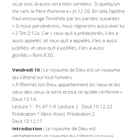
où je suis, là aussi sera mon serviteur. Si quelqu’un
me sert, le Père l’honorera » Jn.12:26. En cela, l’apôtre
Paul encourage Timothée par les paroles suivantes :
« Si nous persévérons, nous règnerons aussi avec lui
» 2 Tim.2:12a. Car « ceux qu’il a prédestinés, il les a
aussi appelés; et ceux qu’il a appelés, il les a aussi
justifiés; et ceux qu’il a justifiés, il les a aussi
glorifiés » Rom.8:30.
Vendredi 10 :
Le royaume de Dieu est un royaume
qui s’étend sur tout l’univers.
« À l’Éternel, ton Dieu, appartiennent les cieux et les
cieux des cieux, la terre et tout ce qu’elle renferme »
Deut.10:14.
Lecture 1 : Ps.47:1-9. Lecture 2 : Deut.10:12-22.
Prédication 1 (libre choix). Prédication 2 :
Deut.10:12,17.
Introduction :
Le royaume de Dieu est
véritablement un royaume qui s’étend jusqu’aux