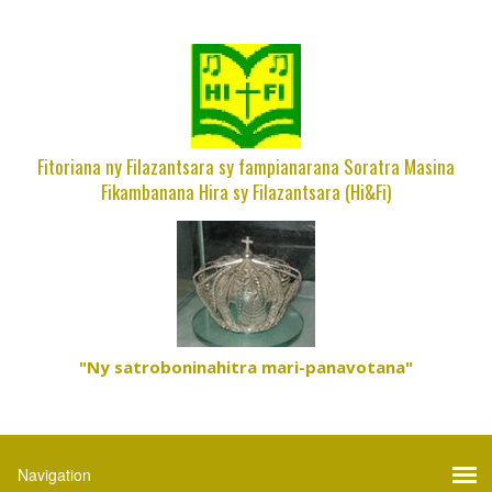
Fitoriana ny Filazantsara sy fampianarana Soratra Masina
Fikambanana Hira sy Filazantsara (Hi&Fi)
"Ny satroboninahitra mari-panavotana"