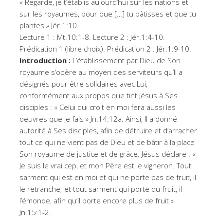
« Regarde, je t’établis aujourd’hui sur les nations et
sur les royaumes, pour que […] tu bâtisses et que tu
plantes » Jér.1:10.
Lecture 1 : Mt.10:1-8. Lecture 2 : Jér.1:4-10.
Prédication 1 (libre choix). Prédication 2 : Jér.1:9-10.
Introduction :
L’établissement par Dieu de Son
royaume s’opère au moyen des serviteurs qu’Il a
désignés pour être solidaires avec Lui,
conformément aux propos que tint Jésus à Ses
disciples : « Celui qui croit en moi fera aussi les
oeuvres que je fais » Jn.14:12a. Ainsi, Il a donné
autorité à Ses disciples, afin de détruire et d’arracher
tout ce qui ne vient pas de Dieu et de bâtir à la place
Son royaume de justice et de grâce. Jésus déclare : «
Je suis le vrai cep, et mon Père est le vigneron. Tout
sarment qui est en moi et qui ne porte pas de fruit, il
le retranche; et tout sarment qui porte du fruit, il
l’émonde, afin qu’il porte encore plus de fruit »
Jn.15:1-2.