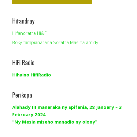
Hifandray
Hifanoratra Hi&Fi
Boky fampianarana Soratra Masina amidy
HiFi Radio
Hihaino HifiRadio
Perikopa
Alahady III manaraka ny Epifania, 28 Janoary – 3
Febroary 2024
“Ny Mesia miseho manadio ny olony”