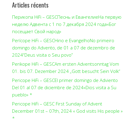
Articles récents
Перикопа HiFi – GESCПеснь и ЕвангелиеНа первую
неделю Адвента с 1 по 7 декабря 2024 года«Бог
посещает Свой народ»
Perícope HiFi – GESCHino e EvangelhoNo primeiro
domingo do Advento, de 01 a 07 de dezembro de
2024“Deus visita o Seu povo”
Perikope HiFi – GESCAm ersten Adventsonntag Vom
01. bis 07. Dezember 2024 „Gott besucht Sein Volk“
Pericope HiFi – GESCEl primer domingo de Adviento
Del 01 al 07 de diciembre de 2024«Dios visita a Su
pueblo» *
Pericope HiFi – GESC First Sunday of Advent
December 01st – 07th, 2024 « God visits His people »
*