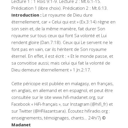
Lecture 1 : 1 Rois 9:1-9. Lecture 2 : Mt.6:1-15.
Prédication 1 (libre choix). Prédication 2 : Mt.6:13.
Introduction :
Le royaume de Dieu dure
éternellement, car « Celui qui est » (Ex.3:14) règne en
son sein et, de la même manière, fait durer Son
royaume sur tous ceux qui font Sa volonté et Lui
rendent gloire (Dan.7:18). Ceux qui Le servent ne le
font pas en vain, car ils héritent de Son royaume
éternel. En effet, il est écrit : « Et le monde passe, et
sa convoitise aussi; mais celui qui fait la volonté de
Dieu demeure éternellement » 1 Jn.2:17.
Cette péricope est publiée en malagasy, en français,
en anglais, en allemand et en espagnol, et peut être
consultée sur le site www.hifi-madanet.org, sur
Facebook « HiFi-français », sur Instagram (@hifi_fr) et
sur Twitter (@HFilazantsara). Écoutez hifiradio.org :
enseignements, témoignages, chants… 24h/7j
©
Madanet