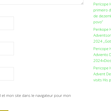
Perícope 
primeiro 
de dezemb
povo”
Perikope 
Adventson
2024 „Got
Pericope 
Adviento D
2024«Dios 
Pericope H
Advent De
visits His 
 et mon site dans le navigateur pour mon