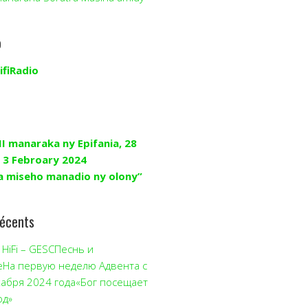
o
ifiRadio
II manaraka ny Epifania, 28
 3 Febroary 2024
a miseho manadio ny olony”
récents
HiFi – GESCПеснь и
еНа первую неделю Адвента с
кабря 2024 года«Бог посещает
од»