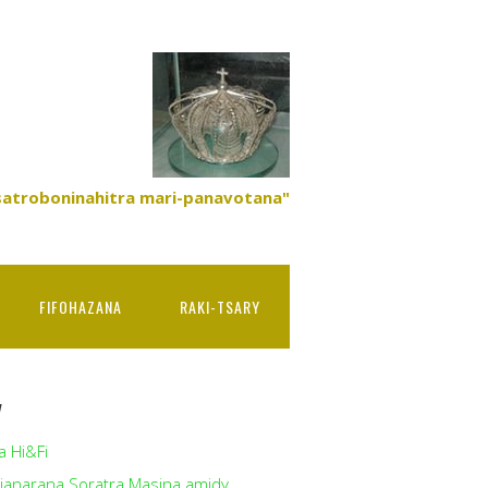
satroboninahitra mari-panavotana"
FIFOHAZANA
RAKI-TSARY
y
a Hi&Fi
ianarana Soratra Masina amidy