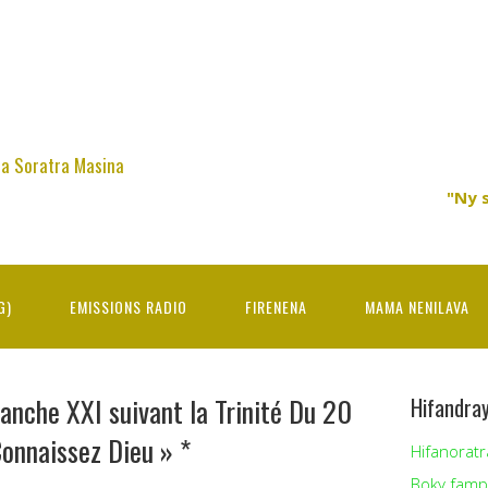
na Soratra Masina
"Ny 
G)
EMISSIONS RADIO
FIRENENA
MAMA NENILAVA
nche XXI suivant la Trinité Du 20
Hifandra
onnaissez Dieu » *
Hifanoratr
Boky famp