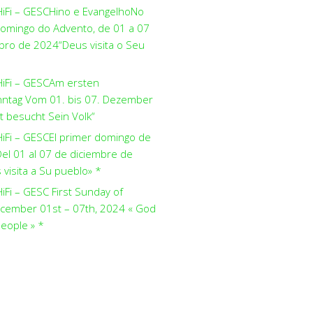
HiFi – GESCHino e EvangelhoNo
domingo do Advento, de 01 a 07
ro de 2024“Deus visita o Seu
HiFi – GESCAm ersten
ntag Vom 01. bis 07. Dezember
t besucht Sein Volk“
HiFi – GESCEl primer domingo de
el 01 al 07 de diciembre de
visita a Su pueblo» *
iFi – GESC First Sunday of
cember 01st – 07th, 2024 « God
people » *