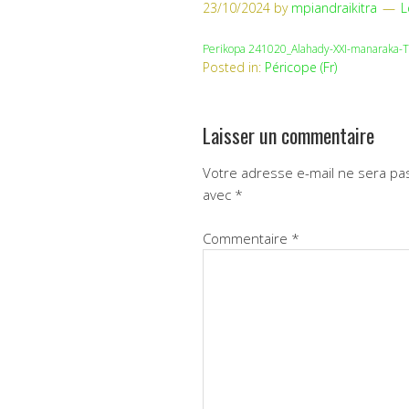
23/10/2024
by
mpiandraikitra
L
Perikopa 241020_Alahady-XXI-manaraka-Tr
Posted in:
Péricope (Fr)
Laisser un commentaire
Votre adresse e-mail ne sera pas
avec
*
Commentaire
*