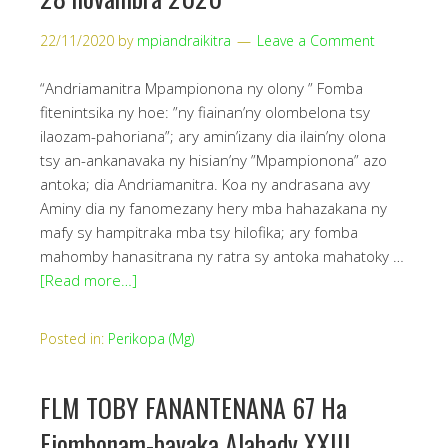
22/11/2020
by
mpiandraikitra
Leave a Comment
“Andriamanitra Mpampionona ny olony ” Fomba
fitenintsika ny hoe: ”ny fiainan’ny olombelona tsy
ilaozam-pahoriana”; ary amin’izany dia ilain’ny olona
tsy an-ankanavaka ny hisian’ny ”Mpampionona” azo
antoka; dia Andriamanitra. Koa ny andrasana avy
Aminy dia ny fanomezany hery mba hahazakana ny
mafy sy hampitraka mba tsy hilofika; ary fomba
mahomby hanasitrana ny ratra sy antoka mahatoky …
[Read more…]
Posted in:
Perikopa (Mg)
FLM TOBY FANANTENANA 67 Ha
Fiombonam-bavaka Alahady XXIII