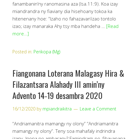
fanambanin’ny ranomasina aza (Isa.11:9). Koa izay
miandrandra ny fiaviany dia hisehoany tokoa ka
hitenenany hoe: ”Izaho no fahazavan’izao tontolo
izao; izay manaraka Ahy tsy mba handeha …
[Read
more…]
Posted in:
Perikopa (Mg)
Fiangonana Loterana Malagasy Hira &
Filazantsara Alahady III amin’ny
Advento 14-19 desambra 2020
16/12/2020
by
mpiandraikitra
Leave a Comment
“Andriamanitra mamangy ny olony” “Andriamanitra
mamangy ny olony”. Teny soa mahafaly indrindra
izany. Inona no ambarany? Famindram-po, fihavanana,