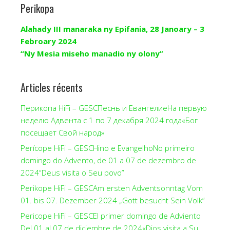
Perikopa
Alahady III manaraka ny Epifania, 28 Janoary – 3
Febroary 2024
“Ny Mesia miseho manadio ny olony”
Articles récents
Перикопа HiFi – GESCПеснь и ЕвангелиеНа первую
неделю Адвента с 1 по 7 декабря 2024 года«Бог
посещает Свой народ»
Perícope HiFi – GESCHino e EvangelhoNo primeiro
domingo do Advento, de 01 a 07 de dezembro de
2024“Deus visita o Seu povo”
Perikope HiFi – GESCAm ersten Adventsonntag Vom
01. bis 07. Dezember 2024 „Gott besucht Sein Volk“
Pericope HiFi – GESCEl primer domingo de Adviento
Del 01 al 07 de diciembre de 2024«Dios visita a Su