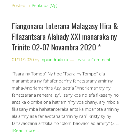
Posted in:
Perikopa (Mg)
Fiangonana Loterana Malagasy Hira &
Filazantsara Alahady XXI manaraka ny
Trinite 02-07 Novambra 2020 *
01/11/2020
by
mpiandraikitra
Leave a Comment
“Tsara ny Tompo” Ny hoe ”Tsara ny Tompo” dia
manambara ny fahafenoan’ny fahatsarany amin’ny
maha-Andriamanitra Azy, satria ”Andriamanitry ny
fahatsarana rehetra Izy”. Izany koa no efa fikasany ho
antsika olombelona hatramin’ny voalohany, ary mbola
fikasany mba hahatanteraka antsika mpanota amin’ny
alalan’ny asa fanavotana tamin’ny ran’i Kristy sy ny
fanavaozana antsika ho ”olom-baovao” ao aminy” (2 …
[Read more…]