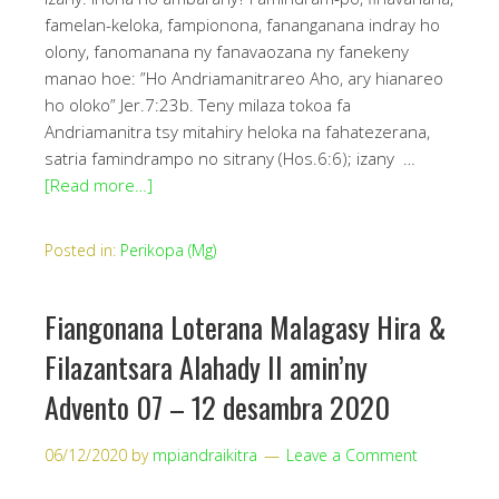
famelan-keloka, fampionona, fananganana indray ho
olony, fanomanana ny fanavaozana ny fanekeny
manao hoe: ”Ho Andriamanitrareo Aho, ary hianareo
ho oloko” Jer.7:23b. Teny milaza tokoa fa
Andriamanitra tsy mitahiry heloka na fahatezerana,
satria famindrampo no sitrany (Hos.6:6); izany …
[Read more…]
Posted in:
Perikopa (Mg)
Fiangonana Loterana Malagasy Hira &
Filazantsara Alahady II amin’ny
Advento 07 – 12 desambra 2020
06/12/2020
by
mpiandraikitra
Leave a Comment