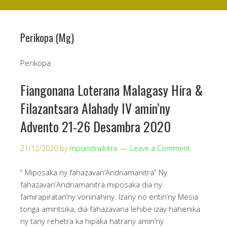
Perikopa (Mg)
Perikopa
Fiangonana Loterana Malagasy Hira &
Filazantsara Alahady IV amin’ny
Advento 21-26 Desambra 2020
21/12/2020
by
mpiandraikitra
Leave a Comment
“ Miposaka ny fahazavan’Andriamanitra” Ny
fahazavan’Andriamanitra miposaka dia ny
famirapiratan’ny voninahiny. Izany no entin’ny Mesia
tonga amintsika, dia fahazavana lehibe izay hahenika
ny tany rehetra ka hipaka hatrany amin’ny