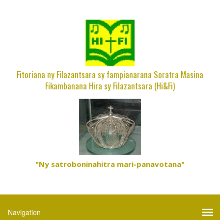
Fitoriana ny Filazantsara sy fampianarana Soratra Masina
Fikambanana Hira sy Filazantsara (Hi&Fi)
"Ny satroboninahitra mari-panavotana"