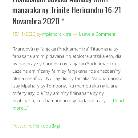
manaraka ny Trinite Herinandro 16-21
Novambra 2020 *
15/11/2020
by
mpiandraikitra
Leave a Comment
“Mandovà ny fanjakan’Andriamanitra” Fitaomana sy
fanasana amim-pitiavana no atolotra antsika eto, dia
ny handray sy handova ny fanjakan’Andriamanitra.
Lazaina amin’izany fa misy fanjakana roa ahazoan’ny
olona misafidy : Ny iray dia ny fanjakan’Andriamanitra
izay Mpahary sy Tompony, ka mametraka ny lalàna
mifehy azy, dia ”tsy amin’ny fihinanana sy ny
fisotroana, fa fahamarinana sy fiadanana ary …
[Read
more…]
Posted in:
Perikopa (Mg)