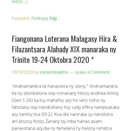
more…]
Posted in:
Perikopa (Mg)
Fiangonana Loterana Malagasy Hira &
Filazantsara Alahady XIX manaraka ny
Trinite 19-24 Oktobra 2020 *
18/10/2020
by
mpiandraikitra
Leave a Comment
“Andriamanitra te hanavotra ny olony ” Andriamanitra
tia ny olombelona izay nohariany hitovy endrika Aminy
(Gen.1:26) ka tsy mahafoy azy ho very noho ny
fahotany izay nandrafiany Azy sady efitra nampisaraka
azy taminy (Isa.59:2). Koa dia naniraka sy nanolotra
an’i Jesosy Kristy Zanany Izy mba hanao asam-
panavotana azy,dia ny famelana ny helony rehetra