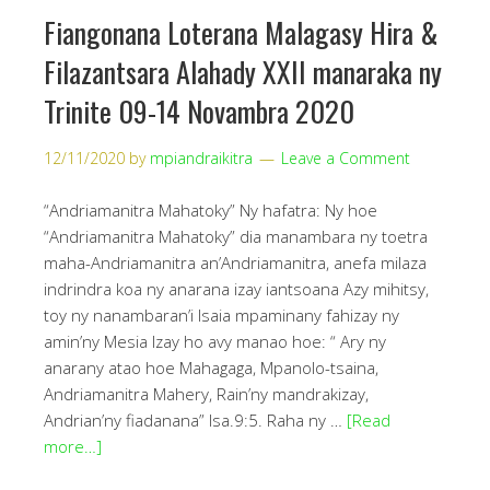
Fiangonana Loterana Malagasy Hira &
Filazantsara Alahady XXII manaraka ny
Trinite 09-14 Novambra 2020
12/11/2020
by
mpiandraikitra
Leave a Comment
“Andriamanitra Mahatoky” Ny hafatra: Ny hoe
“Andriamanitra Mahatoky” dia manambara ny toetra
maha-Andriamanitra an’Andriamanitra, anefa milaza
indrindra koa ny anarana izay iantsoana Azy mihitsy,
toy ny nanambaran’i Isaia mpaminany fahizay ny
amin’ny Mesia Izay ho avy manao hoe: “ Ary ny
anarany atao hoe Mahagaga, Mpanolo-tsaina,
Andriamanitra Mahery, Rain’ny mandrakizay,
Andrian’ny fiadanana” Isa.9:5. Raha ny …
[Read
more…]