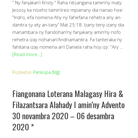
“ Ny fanjakan’i Kristy ” Raha nitsangana tamin’ny maty
Jesosy ka niseho tamin’ireo mpianany dia nanao hoe:
”Indro, efa nomena Ahy ny fahefana rehetra any an-
danitra sy ety an-tany” Mat.25:18. Izany teny izany dia
manambara ny fiandohan’ny fanjakany amin’ny nofo
rehetra izay noharian’Andriamanitra. Fa tanteraka ny
fahitana izay nomena an’i Daniela raha hoy izy: ”Ary …
[Read more…]
Posted in:
Perikopa (Mg)
Fiangonana Loterana Malagasy Hira &
Filazantsara Alahady I amin’ny Advento
30 novambra 2020 – 06 desambra
2020 *