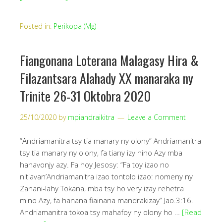
Posted in:
Perikopa (Mg)
Fiangonana Loterana Malagasy Hira &
Filazantsara Alahady XX manaraka ny
Trinite 26-31 Oktobra 2020
25/10/2020
by
mpiandraikitra
Leave a Comment
“Andriamanitra tsy tia manary ny olony” Andriamanitra
tsy tia manary ny olony, fa tiany izy hino Azy mba
hahavonjy azy. Fa hoy Jesosy: ”Fa toy izao no
nitiavan’Andriamanitra izao tontolo izao: nomeny ny
Zanani-lahy Tokana, mba tsy ho very izay rehetra
mino Azy, fa hanana fiainana mandrakizay” Jao.3:16.
Andriamanitra tokoa tsy mahafoy ny olony ho …
[Read