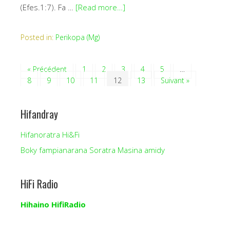
(Efes.1:7). Fa …
[Read more…]
Posted in:
Perikopa (Mg)
« Précédent
1
2
3
4
5
…
8
9
10
11
12
13
Suivant »
Hifandray
Hifanoratra Hi&Fi
Boky fampianarana Soratra Masina amidy
HiFi Radio
Hihaino HifiRadio