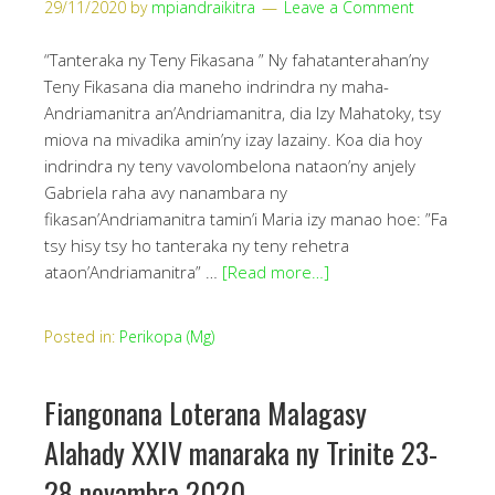
29/11/2020
by
mpiandraikitra
Leave a Comment
“Tanteraka ny Teny Fikasana ” Ny fahatanterahan’ny
Teny Fikasana dia maneho indrindra ny maha-
Andriamanitra an’Andriamanitra, dia Izy Mahatoky, tsy
miova na mivadika amin’ny izay lazainy. Koa dia hoy
indrindra ny teny vavolombelona nataon’ny anjely
Gabriela raha avy nanambara ny
fikasan’Andriamanitra tamin’i Maria izy manao hoe: ”Fa
tsy hisy tsy ho tanteraka ny teny rehetra
ataon’Andriamanitra” …
[Read more…]
Posted in:
Perikopa (Mg)
Fiangonana Loterana Malagasy
Alahady XXIV manaraka ny Trinite 23-
28 novambra 2020